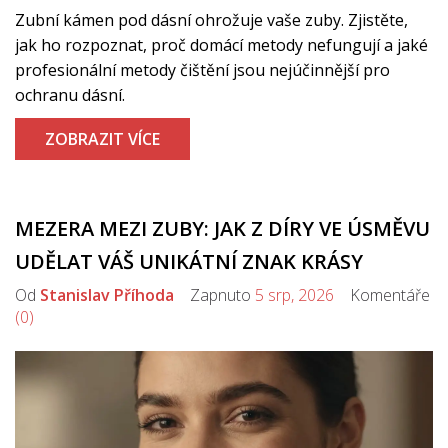
Zubní kámen pod dásní ohrožuje vaše zuby. Zjistěte,
jak ho rozpoznat, proč domácí metody nefungují a jaké
profesionální metody čištění jsou nejúčinnější pro
ochranu dásní.
ZOBRAZIT VÍCE
MEZERA MEZI ZUBY: JAK Z DÍRY VE ÚSMĚVU
UDĚLAT VÁŠ UNIKÁTNÍ ZNAK KRÁSY
Od
Stanislav Příhoda
Zapnuto
5 srp, 2026
Komentáře
(0)