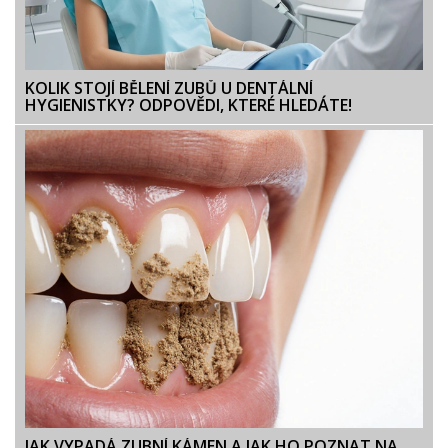
KOLIK STOJÍ BĚLENÍ ZUBŮ U DENTÁLNÍ
HYGIENISTKY? ODPOVĚDI, KTERÉ HLEDÁTE!
JAK VYPADÁ ZUBNÍ KÁMEN A JAK HO POZNAT NA