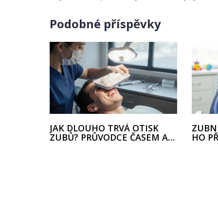
Podobné příspěvky
JAK DLOUHO TRVÁ OTISK
ZUBNÍ
ZUBŮ? PRŮVODCE ČASEM A
HO P
FAKTORY
ODST
PRAV