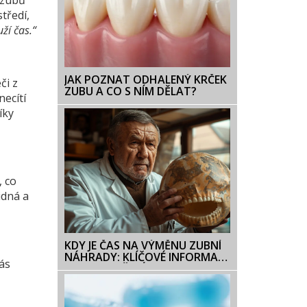
a zubů
tředí,
ží čas.“
JAK POZNAT ODHALENÝ KRČEK
či z
ZUBU A CO S NÍM DĚLAT?
necítí
íky
, co
idná a
KDY JE ČAS NA VÝMĚNU ZUBNÍ
NÁHRADY: KLÍČOVÉ INFORMACE
ás
A DOPORUČENÍ