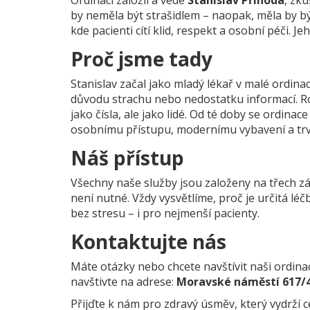
Ordinaci založil a vede
Stanislav Příhoda
, zku
by neměla být strašidlem – naopak, měla by bý
kde pacienti cítí klid, respekt a osobní péči. Jeh
Proč jsme tady
Stanislav začal jako mladý lékař v malé ordinac
důvodu strachu nebo nedostatku informací. Rozh
jako čísla, ale jako lidé. Od té doby se ordinac
osobnímu přístupu, modernímu vybavení a trv
Náš přístup
Všechny naše služby jsou založeny na třech z
není nutné. Vždy vysvětlíme, proč je určitá lé
bez stresu – i pro nejmenší pacienty.
Kontaktujte nás
Máte otázky nebo chcete navštívit naši ordin
navštivte na adrese:
Moravské náměstí 617/4,
Přijďte k nám pro zdravý úsměv, který vydrží ce