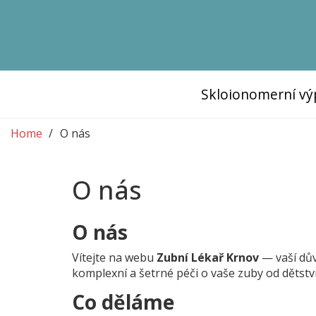
Skloionomerní vý
Home
O nás
O nás
O nás
Vítejte na webu
Zubní Lékař Krnov
— vaší dův
komplexní a šetrné péči o vaše zuby od dětstv
Co děláme