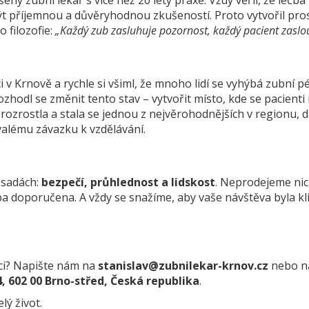
šený zubní lékař s více než 20 lety praxe. Vždy věřil, že léčb
t příjemnou a důvěryhodnou zkušeností. Proto vytvořil pros
o filozofie:
„Každý zub zasluhuje pozornost, každý pacient zaslou
i v Krnově a rychle si všiml, že mnoho lidí se vyhýbá zubní pé
odl se změnit tento stav – vytvořit místo, kde se pacienti 
e rozrostla a stala se jednou z nejvěrohodnějších v regionu, d
alému závazku k vzdělávání.
ásadách:
bezpečí, průhlednost a lidskost
. Neprodejeme nic
čba doporučena. A vždy se snažíme, aby vaše návštěva byla kl
aci? Napište nám na
stanislav@zubnilekar-krnov.cz
nebo n
 602 00 Brno-střed, Česká republika
.
lý život.