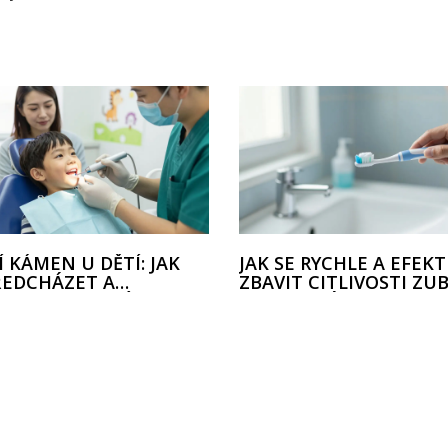
 KÁMEN U DĚTÍ: JAK
JAK SE RYCHLE A EFEK
ŘEDCHÁZET A
ZBAVIT CITLIVOSTI ZUB
RANIT POMOCÍ
PRAKTICKÉ KROKY, KT
IDELNÝCH KONTROL
SKUTEČNĚ FUNGUJÍ