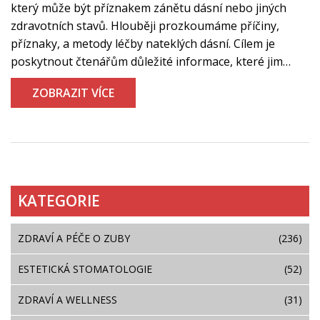
který může být příznakem zánětu dásní nebo jiných
zdravotních stavů. Hlouběji prozkoumáme příčiny,
příznaky, a metody léčby nateklých dásní. Cílem je
poskytnout čtenářům důležité informace, které jim
pomohou lépe se o své ústní zdraví starat a zjistit, kdy
ZOBRAZIT VÍCE
je nutné vyhledat odbornou pomoc.
KATEGORIE
ZDRAVÍ A PÉČE O ZUBY
(236)
ESTETICKÁ STOMATOLOGIE
(52)
ZDRAVÍ A WELLNESS
(31)