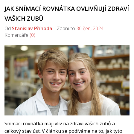
JAK SNÍMACÍ ROVNÁTKA OVLIVŇUJÍ ZDRAVÍ
VAŠICH ZUBŮ
Od
Stanislav Příhoda
Zapnuto
30 čen, 2024
Komentáře
(0)
Snímací rovnátka mají vliv na zdraví vašich zubů a
celkový stav úst. V článku se podíváme na to, jak tyto