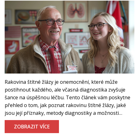
Rakovina štítné žlázy je onemocnění, které může
postihnout každého, ale včasná diagnostika zvyšuje
šance na úspěšnou léčbu. Tento článek vám poskytne
přehled o tom, jak poznat rakovinu štítné žlázy, jaké
jsou její příznaky, metody diagnostiky a možnosti
prevence. Dozvíte se také, proč je důležité sledovat
ZOBRAZIT VÍCE
změny ve svém těle a kdy vyhledat lékařskou pomoc.