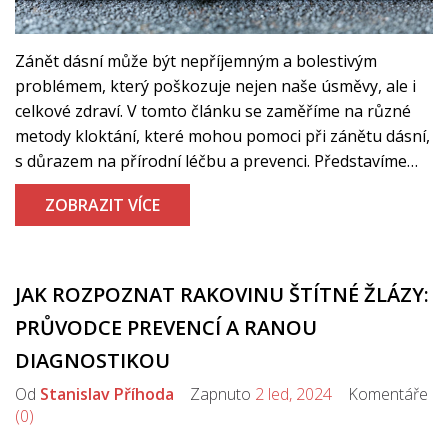
Zánět dásní může být nepříjemným a bolestivým
problémem, který poškozuje nejen naše úsměvy, ale i
celkové zdraví. V tomto článku se zaměříme na různé
metody kloktání, které mohou pomoci při zánětu dásní,
s důrazem na přírodní léčbu a prevenci. Představíme
účinné ingredience a domácí recepty, které můžete
ZOBRAZIT VÍCE
snadno zařadit do své denní rutiny a které mohou
pomoci zmírnit příznaky a podpořit zdraví vaší ústní
dutiny.
JAK ROZPOZNAT RAKOVINU ŠTÍTNÉ ŽLÁZY:
PRŮVODCE PREVENCÍ A RANOU
DIAGNOSTIKOU
Od
Stanislav Příhoda
Zapnuto
2 led, 2024
Komentáře
(0)