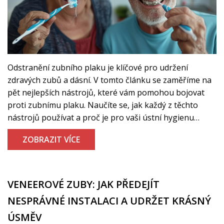
Odstranění zubního plaku je klíčové pro udržení
zdravých zubů a dásní. V tomto článku se zaměříme na
pět nejlepších nástrojů, které vám pomohou bojovat
proti zubnímu plaku. Naučíte se, jak každý z těchto
nástrojů používat a proč je pro vaši ústní hygienu
důležitý. Zajímavosti a praktické tipy vám ukážou, jak na
ZOBRAZIT VÍCE
to.
VENEEROVÉ ZUBY: JAK PŘEDEJÍT
NESPRÁVNÉ INSTALACI A UDRŽET KRÁSNÝ
ÚSMĚV