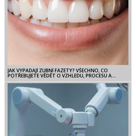
JAK VYPADAJÍ ZUBNÍ FAZETY? VŠECHNO, CO
POTŘEBUJETE VĚDĚT O VZHLEDU, PROCESU A
VÝSLEDCÍCH