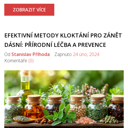
nejdéle.
ZOBRAZIT VÍCE
EFEKTIVNÍ METODY KLOKTÁNÍ PRO ZÁNĚT
DÁSNÍ: PŘÍRODNÍ LÉČBA A PREVENCE
Od
Stanislav Příhoda
Zapnuto
24 úno, 2024
Komentáře
(0)