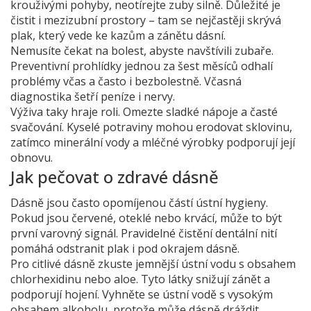
krouživými pohyby, neotírejte zuby silně. Důležité je
čistit i mezizubní prostory – tam se nejčastěji skrývá
plak, který vede ke kazům a zánětu dásní.
Nemusíte čekat na bolest, abyste navštívili zubaře.
Preventivní prohlídky jednou za šest měsíců odhalí
problémy včas a často i bezbolestně. Včasná
diagnostika šetří peníze i nervy.
Výživa taky hraje roli. Omezte sladké nápoje a časté
svačování. Kyselé potraviny mohou erodovat sklovinu,
zatímco minerální vody a mléčné výrobky podporují její
obnovu.
Jak pečovat o zdravé dásně
Dásně jsou často opomíjenou částí ústní hygieny.
Pokud jsou červené, oteklé nebo krvácí, může to být
první varovný signál. Pravidelné čistění dentální nití
pomáhá odstranit plak i pod okrajem dásně.
Pro citlivé dásně zkuste jemnější ústní vodu s obsahem
chlorhexidinu nebo aloe. Tyto látky snižují zánět a
podporují hojení. Vyhněte se ústní vodě s vysokým
obsahem alkoholu, protože může dásně dráždit.