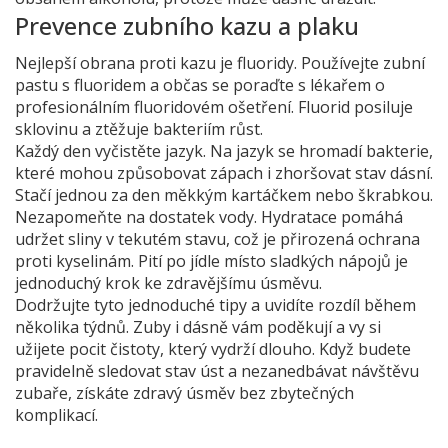
Prevence zubního kazu a plaku
Nejlepší obrana proti kazu je fluoridy. Používejte zubní
pastu s fluoridem a občas se poraďte s lékařem o
profesionálním fluoridovém ošetření. Fluorid posiluje
sklovinu a ztěžuje bakteriím růst.
Každý den vyčistěte jazyk. Na jazyk se hromadí bakterie,
které mohou způsobovat zápach i zhoršovat stav dásní.
Stačí jednou za den měkkým kartáčkem nebo škrabkou.
Nezapomeňte na dostatek vody. Hydratace pomáhá
udržet sliny v tekutém stavu, což je přirozená ochrana
proti kyselinám. Pití po jídle místo sladkých nápojů je
jednoduchý krok ke zdravějšímu úsměvu.
Dodržujte tyto jednoduché tipy a uvidíte rozdíl během
několika týdnů. Zuby i dásně vám poděkují a vy si
užijete pocit čistoty, který vydrží dlouho. Když budete
pravidelně sledovat stav úst a nezanedbávat návštěvu
zubaře, získáte zdravý úsměv bez zbytečných
komplikací.