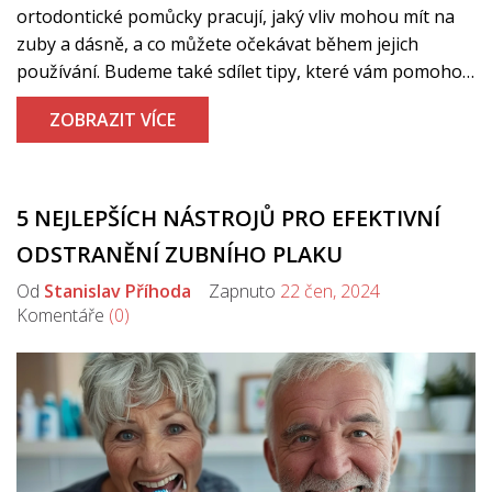
ortodontické pomůcky pracují, jaký vliv mohou mít na
zuby a dásně, a co můžete očekávat během jejich
používání. Budeme také sdílet tipy, které vám pomohou
dosáhnout nejlepších výsledků a udržet si úsměv zdravý
ZOBRAZIT VÍCE
a krásný.
5 NEJLEPŠÍCH NÁSTROJŮ PRO EFEKTIVNÍ
ODSTRANĚNÍ ZUBNÍHO PLAKU
Od
Stanislav Příhoda
Zapnuto
22 čen, 2024
Komentáře
(0)