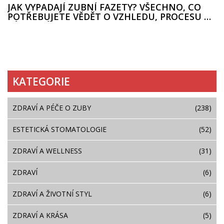
JAK VYPADAJÍ ZUBNÍ FAZETY? VŠECHNO, CO
POTŘEBUJETE VĚDĚT O VZHLEDU, PROCESU A
VÝSLEDCÍCH
KATEGORIE
ZDRAVÍ A PÉČE O ZUBY
(238)
ESTETICKÁ STOMATOLOGIE
(52)
ZDRAVÍ A WELLNESS
(31)
ZDRAVÍ
(6)
ZDRAVÍ A ŽIVOTNÍ STYL
(6)
ZDRAVÍ A KRÁSA
(5)