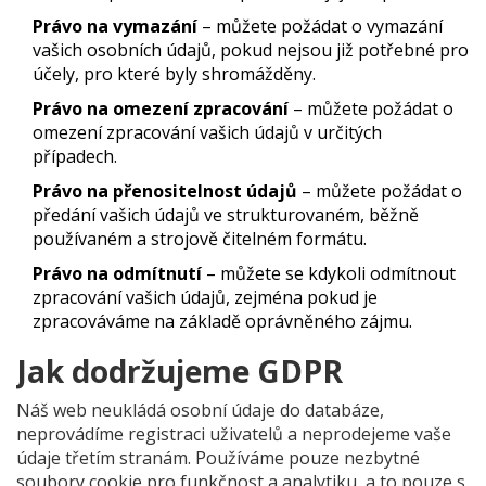
Právo na vymazání
– můžete požádat o vymazání
vašich osobních údajů, pokud nejsou již potřebné pro
účely, pro které byly shromážděny.
Právo na omezení zpracování
– můžete požádat o
omezení zpracování vašich údajů v určitých
případech.
Právo na přenositelnost údajů
– můžete požádat o
předání vašich údajů ve strukturovaném, běžně
používaném a strojově čitelném formátu.
Právo na odmítnutí
– můžete se kdykoli odmítnout
zpracování vašich údajů, zejména pokud je
zpracováváme na základě oprávněného zájmu.
Jak dodržujeme GDPR
Náš web neukládá osobní údaje do databáze,
neprovádíme registraci uživatelů a neprodejeme vaše
údaje třetím stranám. Používáme pouze nezbytné
soubory cookie pro funkčnost a analytiku, a to pouze s