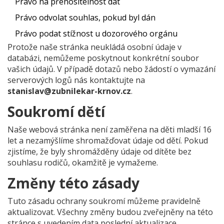
Právo na přenositelnost dat
Právo odvolat souhlas, pokud byl dán
Právo podat stížnost u dozorového orgánu
Protože naše stránka neukládá osobní údaje v
databázi, nemůžeme poskytnout konkrétní soubor
vašich údajů. V případě dotazů nebo žádostí o vymazání
serverových logů nás kontaktujte na
stanislav@zubnilekar-krnov.cz
.
Soukromí dětí
Naše webová stránka není zaměřena na děti mladší 16
let a nezamýšlíme shromažďovat údaje od dětí. Pokud
zjistíme, že byly shromážděny údaje od dítěte bez
souhlasu rodičů, okamžitě je vymažeme.
Změny této zásady
Tuto zásadu ochrany soukromí můžeme pravidelně
aktualizovat. Všechny změny budou zveřejněny na této
stránce s uvedením data poslední aktualizace.