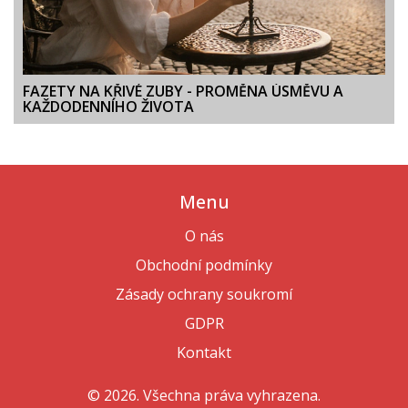
FAZETY NA KŘIVÉ ZUBY - PROMĚNA ÚSMĚVU A
KAŽDODENNÍHO ŽIVOTA
Menu
O nás
Obchodní podmínky
Zásady ochrany soukromí
GDPR
Kontakt
© 2026. Všechna práva vyhrazena.