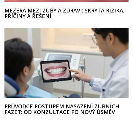
MEZERA MEZI ZUBY A ZDRAVÍ: SKRYTÁ RIZIKA,
PŘÍČINY A ŘEŠENÍ
PRŮVODCE POSTUPEM NASAZENÍ ZUBNÍCH
FAZET: OD KONZULTACE PO NOVÝ ÚSMĚV