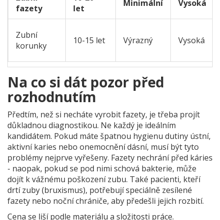
Minimální
Vysoká
fazety
let
Zubní
10-15 let
Výrazný
Vysoká
korunky
Na co si dát pozor před
rozhodnutím
Předtím, než si necháte vyrobit fazety, je třeba projít
důkladnou diagnostikou. Ne každý je ideálním
kandidátem. Pokud máte špatnou hygienu dutiny ústní,
aktivní karies nebo onemocnění dásní, musí být tyto
problémy nejprve vyřešeny. Fazety nechrání před káries
- naopak, pokud se pod nimi schová bakterie, může
dojít k vážnému poškození zubu. Také pacienti, kteří
drtí zuby (bruxismus), potřebují speciálně zesílené
fazety nebo noční chrániče, aby předešli jejich rozbití.
Cena se liší podle materiálu a složitosti práce.