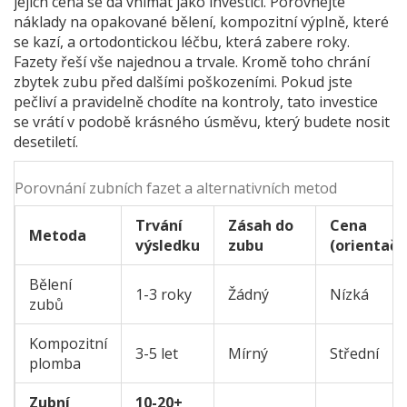
jejich cena se dá vnímat jako investici. Porovnejte
náklady na opakované bělení, kompozitní výplně, které
se kazí, a ortodontickou léčbu, která zabere roky.
Fazety řeší vše najednou a trvale. Kromě toho chrání
zbytek zubu před dalšími poškozeními. Pokud jste
pečliví a pravidelně chodíte na kontroly, tato investice
se vrátí v podobě krásného úsměvu, který budete nosit
desetiletí.
Porovnání zubních fazet a alternativních metod
Trvání
Zásah do
Cena
Metoda
výsledku
zubu
(orientačn
Bělení
1-3 roky
Žádný
Nízká
zubů
Kompozitní
3-5 let
Mírný
Střední
plomba
Zubní
10-20+