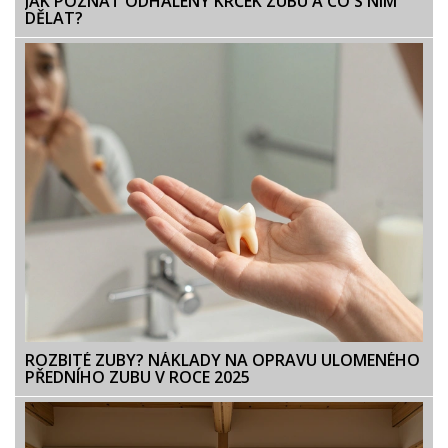
JAK POZNAT ODHALENÝ KRČEK ZUBU A CO S NÍM
DĚLAT?
ROZBITÉ ZUBY? NÁKLADY NA OPRAVU ULOMENÉHO
PŘEDNÍHO ZUBU V ROCE 2025