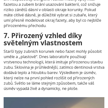
fazetou a zubem brání usazování bakterií, což snižuje
riziko zánětů dásní v oblasti okraje korunky. Pokud
máte citlivé dásně, je důležité vybrat si zubaře, který
umí přesně modelovat okraj fazety, aby byl co nejblíže
přirozenému přechodu.
7. Přirozený vzhled díky
světelným vlastnostem
Starší typy zubních korunek nebo fazet mohly působit
uměle a „plastově“. Dnes laboratoře používají
vrstvenou technologii, která imituje přirozenou stavbu
zubu. Sklovina je průhlednější, zatímco dentinová vrstva
dodává teplo a hloubku barev. Výsledkem je úsměv,
který nelze na první pohled rozlišit od přirozených
zubů. Světlo se láme stejným způsobem, takže váš
úsměv vypadá živě a dynamicky, ne ploše.