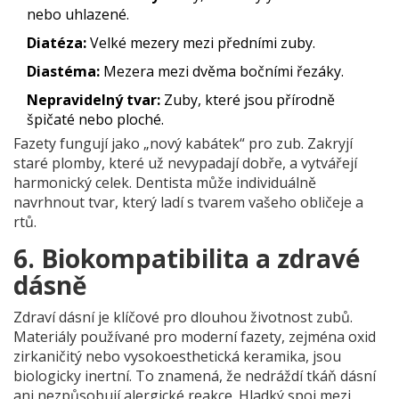
nebo uhlazené.
Diatéza:
Velké mezery mezi předními zuby.
Diastéma:
Mezera mezi dvěma bočními řezáky.
Nepravidelný tvar:
Zuby, které jsou přírodně
špičaté nebo ploché.
Fazety fungují jako „nový kabátek“ pro zub. Zakryjí
staré plomby, které už nevypadají dobře, a vytvářejí
harmonický celek. Dentista může individuálně
navrhnout tvar, který ladí s tvarem vašeho obličeje a
rtů.
6. Biokompatibilita a zdravé
dásně
Zdraví dásní je klíčové pro dlouhou životnost zubů.
Materiály používané pro moderní fazety, zejména
oxid
zirkaničitý
nebo vysokoesthetická keramika, jsou
biologicky inertní. To znamená, že nedráždí tkáň dásní
ani nezpůsobují alergické reakce. Hladký spoj mezi