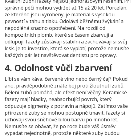
Kvalitní zubní fazety nejsou jednorázovým řešením. Při
správné péči mohou vydržet
až 15 až 20 let
. Porcelán,
ze kterého jsou vyrobeny, je materiál s vysokou
pevností v tahu a tlaku. Odolává běžnému žvýkání a
nepodléhá snadno opotřebení. Na rozdíl od
kompozitních plomb, které se časem zbarvují a
odlupují, fazety zůstávají stabilní a zachovávají si svůj
lesk. Je to investice, která se vyplatí, protože nemusíte
každých pár let navštěvovat dentistu pro opravy.
4. Odolnost vůči zbarvení
Líbí se vám káva, červené víno nebo černý čaj? Pokud
ano, pravděpodobně znáte boj proti žloutnutí zubů.
Bělení zubů pomáhá, ale efekt není věčný.
Keramické
fazety
mají hladký, neabsorbující povrch, který
odpuzuje pigmenty z potravin a nápojů. Zatímco vaše
přirozené zuby se mohou postupně tmavit, fazety si
uchovají svou sněhově bílou barvu po mnoho let.
Nemusíte se obávat, že po roce bude váš úsměv
vypadat nejednotně, protože některé zuby budou