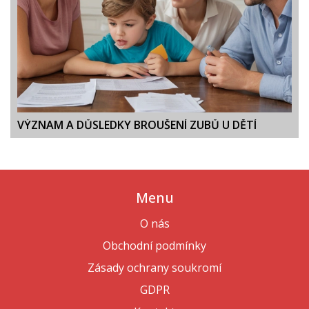
VÝZNAM A DŮSLEDKY BROUŠENÍ ZUBŮ U DĚTÍ
Menu
O nás
Obchodní podmínky
Zásady ochrany soukromí
GDPR