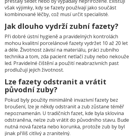
přestaly sedět nebo by vypadaly nepřirozeně. Existují
však výjimky, kdy se fazety používají jako součást
kombinované léčby, což musí určit specialisté.
Jak dlouho vydrží zubní fazety?
Při dobré ústní hygieně a pravidelných kontrolách
mohou kvalitní porcelánové fazety vydržet 10 až 20 let
a déle. Životnost závisí na materiálu, práci zubního
technika a tom, zda pacient netlačí zuby nebo nekouže
led. Pravidelné čištění a použití neabrazivních past
prodlužují jejich životnost.
Lze fazety odstranit a vrátit
původní zuby?
Pokud byly použity minimálně invazivní fazety bez
broušení, lze je někdy odstranit a zub zůstane téměř
nepoznamenán. U tradičních fazet, kde byla sklovina
odstraněna, nelze zub vrátit do původního stavu. Bude
nutná nová fazeta nebo korunka, protože zub by byl
jinak příliš citlivý a zranitelný.