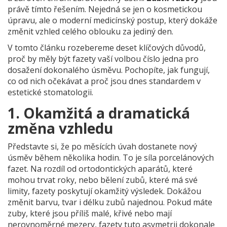
právě tímto řešením. Nejedná se jen o kosmetickou
úpravu, ale o moderní medicínský postup, který dokáže
změnit vzhled celého oblouku za jediný den.
V tomto článku rozebereme deset klíčových důvodů,
proč by měly být fazety vaší volbou číslo jedna pro
dosažení dokonalého úsměvu. Pochopíte, jak fungují,
co od nich očekávat a proč jsou dnes standardem v
estetické stomatologii
.
1. Okamžitá a dramatická
změna vzhledu
Představte si, že po měsících úvah dostanete nový
úsměv během několika hodin. To je síla
porcelánových
fazet
. Na rozdíl od ortodontických aparátů, které
mohou trvat roky, nebo bělení zubů, které má své
limity, fazety poskytují okamžitý výsledek. Dokážou
změnit barvu, tvar i délku zubů najednou. Pokud máte
zuby, které jsou příliš malé, křivé nebo mají
nerovnoměrné mezery, fazety tuto asymetrii dokonale