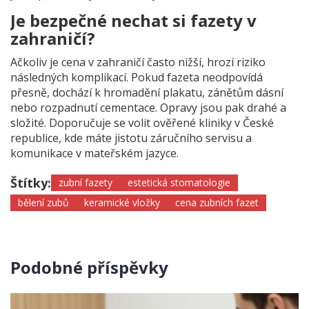
Je bezpečné nechat si fazety v
zahraničí?
Ačkoliv je cena v zahraničí často nižší, hrozí riziko
následných komplikací. Pokud fazeta neodpovídá
přesně, dochází k hromadění plakatu, zánětům dásní
nebo rozpadnutí cementace. Opravy jsou pak drahé a
složité. Doporučuje se volit ověřené kliniky v České
republice, kde máte jistotu záručního servisu a
komunikace v mateřském jazyce.
Štítky:
zubní fazety
estetická stomatologie
bělení zubů
keramické vložky
cena zubních fazet
Podobné příspěvky