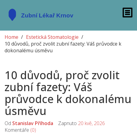
Home
Estetická Stomatologie
10 důvodů, proč zvolit zubní fazety: Váš průvodce k
dokonalému úsměvu
10 důvodů, proč zvolit
zubní fazety: Váš
průvodce k dokonalému
úsměvu
Od
Stanislav Příhoda
Zapnuto
20 kvě, 2026
Komentáře
(0)