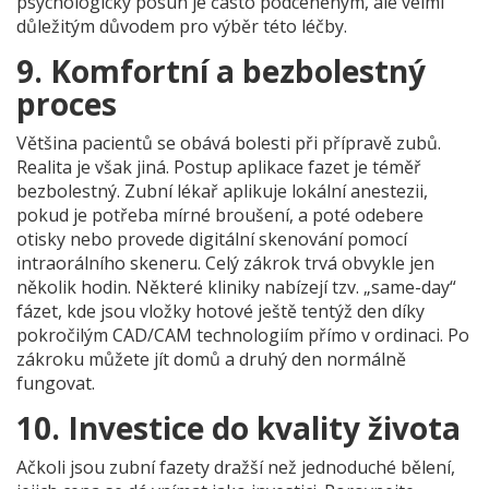
psychologický posun je často podceněným, ale velmi
důležitým důvodem pro výběr této léčby.
9. Komfortní a bezbolestný
proces
Většina pacientů se obává bolesti při přípravě zubů.
Realita je však jiná. Postup aplikace fazet je téměř
bezbolestný. Zubní lékař aplikuje lokální anestezii,
pokud je potřeba mírné broušení, a poté odebere
otisky nebo provede digitální skenování pomocí
intraorálního skeneru
. Celý zákrok trvá obvykle jen
několik hodin. Některé kliniky nabízejí tzv. „same-day“
fázet, kde jsou vložky hotové ještě tentýž den díky
pokročilým CAD/CAM technologiím přímo v ordinaci. Po
zákroku můžete jít domů a druhý den normálně
fungovat.
10. Investice do kvality života
Ačkoli jsou zubní fazety dražší než jednoduché bělení,