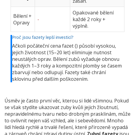
zásah.
Opakované bělení
Bělení +
-
každé 2 roky +
Opravy
výplně.
Proč jsou fazety lepší investicí?
Ačkoli počáteční cena fazet (
) působí vysokou,
jejich životnost (15–20 let) eliminuje nutnost
neustálých oprav. Bělení zubů vyžaduje obnovu
každých 1–3 roky a kompozitní plomby se časem
zbarvují nebo odlupují. Fazety také chrání
sklovinu před dalším poškozením.
Úsměv je často první věc, kterou si lidé všimnou. Pokud
se však stydíte ukazovat zuby kvůli jejich žloutnutí,
nepravidelnému tvaru nebo drobným prasklinám, může
to ovlivnit nejen váš vzhled, ale i sebevědomí. Mnoho
lidí hledá rychlé a trvalé řešení, které přirozeně vypadá
a zároveň chrání zdraví dutiny ústní.
Zubní fazety
jsou