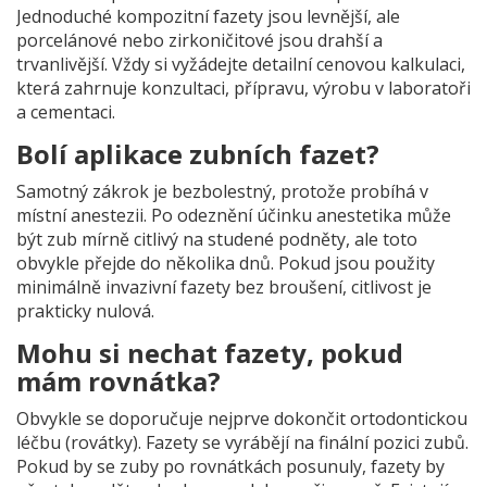
Jednoduché kompozitní fazety jsou levnější, ale
porcelánové nebo zirkoničitové jsou drahší a
trvanlivější. Vždy si vyžádejte detailní cenovou kalkulaci,
která zahrnuje konzultaci, přípravu, výrobu v laboratoři
a cementaci.
Bolí aplikace zubních fazet?
Samotný zákrok je bezbolestný, protože probíhá v
místní anestezii. Po odeznění účinku anestetika může
být zub mírně citlivý na studené podněty, ale toto
obvykle přejde do několika dnů. Pokud jsou použity
minimálně invazivní fazety bez broušení, citlivost je
prakticky nulová.
Mohu si nechat fazety, pokud
mám rovnátka?
Obvykle se doporučuje nejprve dokončit ortodontickou
léčbu (rovátky). Fazety se vyrábějí na finální pozici zubů.
Pokud by se zuby po rovnátkách posunuly, fazety by