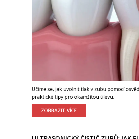
Učíme se, jak uvolnit tlak v zubu pomocí osv
praktické tipy pro okamžitou úlevu.
ZOBRAZIT VÍCE
ULTRASONICKÝ ČISTIČ ZUBŮ: JAK F