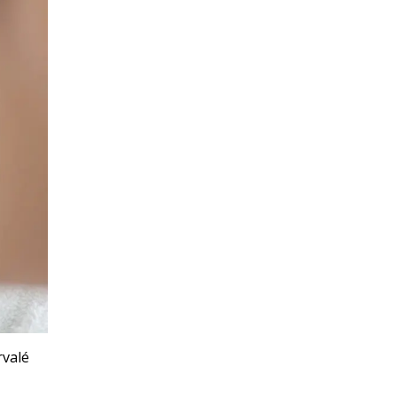
rvalé