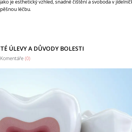
jako je esthetický vzhled, snadné čištění a svoboda v jídelníč
spěšnou léčbu.
ITÉ ÚLEVY A DŮVODY BOLESTI
omentáře
(0)