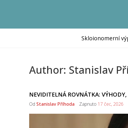
Skloionomerní vý
Author: Stanislav Př
NEVIDITELNÁ ROVNÁTKA: VÝHODY, N
Od
Stanislav Příhoda
Zapnuto
17 čec, 2026
K