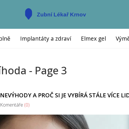
plně
Implantáty a zdraví
Elmex gel
Výmě
íhoda - Page 3
EVÝHODY A PROČ SI JE VYBÍRÁ STÁLE VÍCE LID
omentáře
(0)