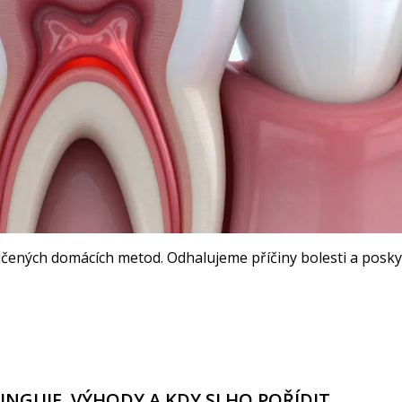
ědčených domácích metod. Odhalujeme příčiny bolesti a posk
UNGUJE, VÝHODY A KDY SI HO POŘÍDIT