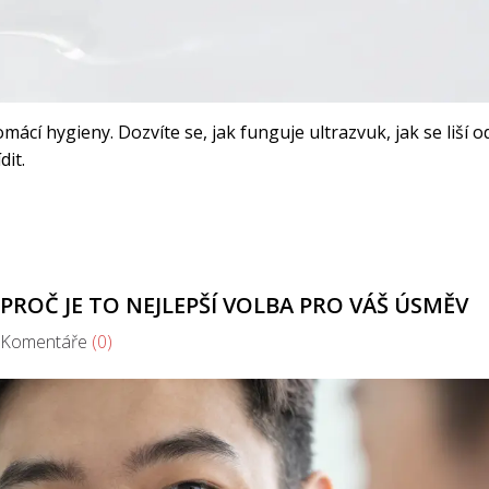
ácí hygieny. Dozvíte se, jak funguje ultrazvuk, jak se liší o
dit.
PROČ JE TO NEJLEPŠÍ VOLBA PRO VÁŠ ÚSMĚV
omentáře
(0)