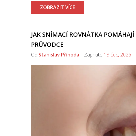
ZOBRAZIT VÍCE
JAK SNÍMACÍ ROVNÁTKA POMÁHAJÍ 
PRŮVODCE
Od
Stanislav Příhoda
Zapnuto
13 čec, 2026
K