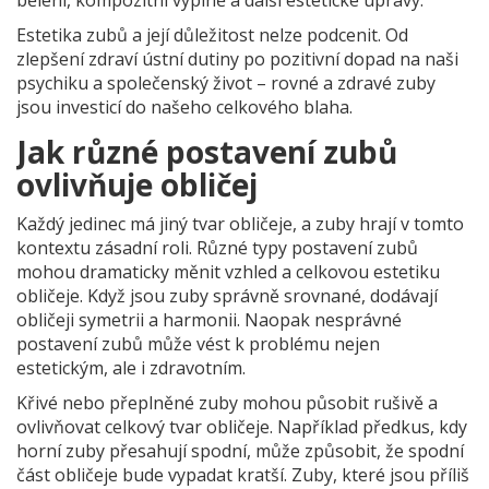
bělení, kompozitní výplně a další estetické úpravy.
Estetika zubů a její důležitost nelze podcenit. Od
zlepšení zdraví ústní dutiny po pozitivní dopad na naši
psychiku a společenský život – rovné a zdravé zuby
jsou investicí do našeho celkového blaha.
Jak různé postavení zubů
ovlivňuje obličej
Každý jedinec má jiný tvar obličeje, a zuby hrají v tomto
kontextu zásadní roli. Různé typy postavení zubů
mohou dramaticky měnit vzhled a celkovou estetiku
obličeje. Když jsou zuby správně srovnané, dodávají
obličeji symetrii a harmonii. Naopak nesprávné
postavení zubů může vést k problému nejen
estetickým, ale i zdravotním.
Křivé nebo přeplněné zuby mohou působit rušivě a
ovlivňovat celkový tvar obličeje. Například předkus, kdy
horní zuby přesahují spodní, může způsobit, že spodní
část obličeje bude vypadat kratší. Zuby, které jsou příliš