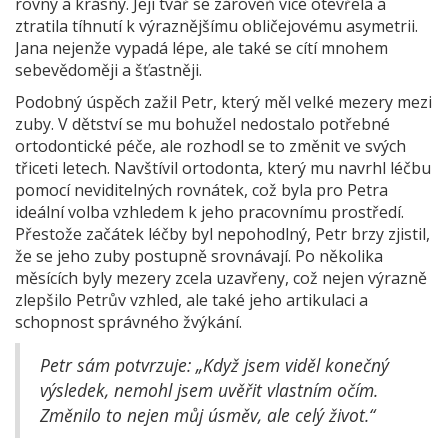
rovný a krásný. Její tvář se zároveň více otevřela a
ztratila tíhnutí k výraznějšímu obličejovému asymetrii.
Jana nejenže vypadá lépe, ale také se cítí mnohem
sebevědoměji a šťastněji.
Podobný úspěch zažil Petr, který měl velké mezery mezi
zuby. V dětství se mu bohužel nedostalo potřebné
ortodontické péče, ale rozhodl se to změnit ve svých
třiceti letech. Navštívil ortodonta, který mu navrhl léčbu
pomocí neviditelných rovnátek, což byla pro Petra
ideální volba vzhledem k jeho pracovnímu prostředí.
Přestože začátek léčby byl nepohodlný, Petr brzy zjistil,
že se jeho zuby postupně srovnávají. Po několika
měsících byly mezery zcela uzavřeny, což nejen výrazně
zlepšilo Petrův vzhled, ale také jeho artikulaci a
schopnost správného žvýkání.
Petr sám potvrzuje: „Když jsem viděl konečný
výsledek, nemohl jsem uvěřit vlastním očím.
Změnilo to nejen můj úsměv, ale celý život.“