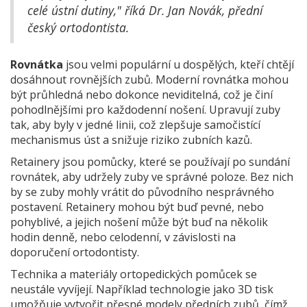
celé ústní dutiny," říká Dr. Jan Novák, přední
český ortodontista.
Rovnátka
jsou velmi populární u dospělých, kteří chtějí
dosáhnout rovnějších zubů. Moderní rovnátka mohou
být průhledná nebo dokonce neviditelná, což je činí
pohodlnějšími pro každodenní nošení. Upravují zuby
tak, aby byly v jedné linii, což zlepšuje samočistící
mechanismus úst a snižuje riziko zubních kazů.
Retainery jsou pomůcky, které se používají po sundání
rovnátek, aby udržely zuby ve správné poloze. Bez nich
by se zuby mohly vrátit do původního nesprávného
postavení. Retainery mohou být buď pevné, nebo
pohyblivé, a jejich nošení může být buď na několik
hodin denně, nebo celodenní, v závislosti na
doporučení ortodontisty.
Technika a materiály ortopedických pomůcek se
neustále vyvíjejí. Například technologie jako 3D tisk
umožňuje vytvořit přesné modely předních zubů, čímž