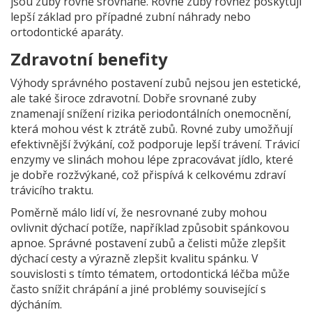
jsou zuby rovně srovnané. Rovné zuby rovněž poskytují
lepší základ pro případné zubní náhrady nebo
ortodontické aparáty.
Zdravotní benefity
Výhody správného postavení zubů nejsou jen estetické,
ale také široce zdravotní. Dobře srovnané zuby
znamenají snížení rizika periodontálních onemocnění,
která mohou vést k ztrátě zubů. Rovné zuby umožňují
efektivnější žvýkání, což podporuje lepší trávení. Trávicí
enzymy ve slinách mohou lépe zpracovávat jídlo, které
je dobře rozžvýkané, což přispívá k celkovému zdraví
trávicího traktu.
Poměrně málo lidí ví, že nesrovnané zuby mohou
ovlivnit dýchací potíže, například způsobit spánkovou
apnoe. Správné postavení zubů a čelisti může zlepšit
dýchací cesty a výrazně zlepšit kvalitu spánku. V
souvislosti s tímto tématem, ortodontická léčba může
často snížit chrápání a jiné problémy související s
dýcháním.