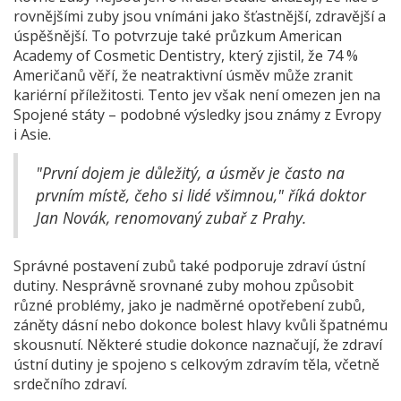
rovnějšími zuby jsou vnímáni jako šťastnější, zdravější a
úspěšnější. To potvrzuje také průzkum American
Academy of Cosmetic Dentistry, který zjistil, že 74 %
Američanů věří, že neatraktivní úsměv může zranit
kariérní příležitosti. Tento jev však není omezen jen na
Spojené státy – podobné výsledky jsou známy z Evropy
i Asie.
"První dojem je důležitý, a úsměv je často na
prvním místě, čeho si lidé všimnou," říká doktor
Jan Novák, renomovaný zubař z Prahy.
Správné postavení zubů také podporuje zdraví ústní
dutiny. Nesprávně srovnané zuby mohou způsobit
různé problémy, jako je nadměrné opotřebení zubů,
záněty dásní nebo dokonce bolest hlavy kvůli špatnému
skousnutí. Některé studie dokonce naznačují, že zdraví
ústní dutiny je spojeno s celkovým zdravím těla, včetně
srdečního zdraví.