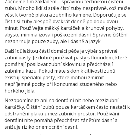
Začněme tím základem – správnou technikou čištění
zubů. Mnoho lidí si stále čistí zuby nesprávně, což může
vést k tvorbě plaku a zubního kamene. Doporučuje se
čistit si zuby alespoň dvakrát denně po dobu dvou
minut. Používejte měkký kartáček a kruhové pohyby,
abyste minimalizovali poškození dásní. Správné čištění
nezahrnuje pouze zuby, ale i dásně a jazyk.
Další důležitou částí domácí péče je výběr správné
zubní pasty. Je dobré používat pasty s fluoridem, které
pomáhají posilovat zubní sklovinu a předcházejí
zubnímu kazu. Pokud máte sklon k citlivosti zubů,
existují speciální pasty, které mohou zmírnit
nepříjemné pocity při konzumaci studeného nebo
horkého jídla.
Nezapomínejte ani na dentální nit nebo mezizubní
kartáčky. Čištění zubů pouze kartáčkem často nestačí k
odstranění plaku z mezizubních prostor. Používání
dentální nitě pomáhá předcházet zánětům dásní a
snižuje riziko onemocnění dásní.