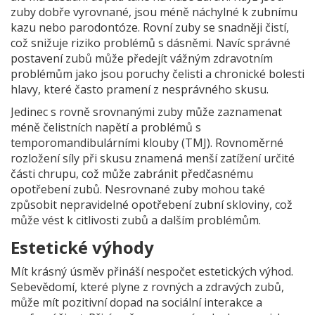
zuby dobře vyrovnané, jsou méně náchylné k zubnímu
kazu nebo parodontóze. Rovní zuby se snadněji čistí,
což snižuje riziko problémů s dásněmi. Navíc správné
postavení zubů může předejít vážným zdravotním
problémům jako jsou poruchy čelisti a chronické bolesti
hlavy, které často pramení z nesprávného skusu.
Jedinec s rovně srovnanými zuby může zaznamenat
méně čelistních napětí a problémů s
temporomandibulárními klouby (TMJ). Rovnoměrné
rozložení síly při skusu znamená menší zatížení určité
části chrupu, což může zabránit předčasnému
opotřebení zubů. Nesrovnané zuby mohou také
způsobit nepravidelné opotřebení zubní skloviny, což
může vést k citlivosti zubů a dalším problémům.
Estetické výhody
Mít krásný úsměv přináší nespočet estetických výhod.
Sebevědomí, které plyne z rovných a zdravých zubů,
může mít pozitivní dopad na sociální interakce a