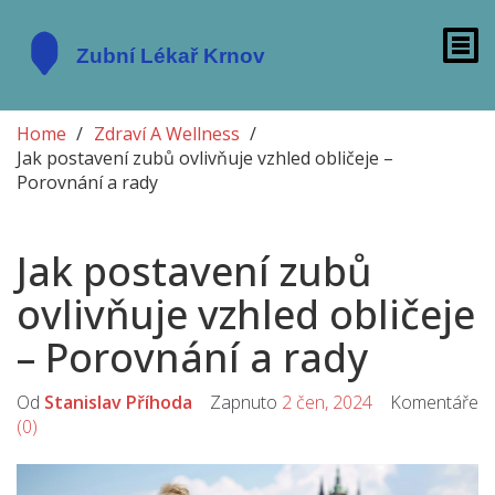
Home
Zdraví A Wellness
Jak postavení zubů ovlivňuje vzhled obličeje –
Porovnání a rady
Jak postavení zubů
ovlivňuje vzhled obličeje
– Porovnání a rady
Od
Stanislav Příhoda
Zapnuto
2 čen, 2024
Komentáře
(0)