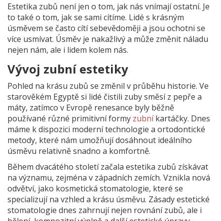
Estetika zubů není jen o tom, jak nás vnímají ostatní. Je
to také o tom, jak se sami cítíme. Lidé s krásným
úsměvem se často cítí sebevědoměji a jsou ochotni se
více usmívat. Úsměv je nakažlivý a může změnit náladu
nejen nám, ale i lidem kolem nás.
Vývoj zubní estetiky
Pohled na krásu zubů se změnil v průběhu historie. Ve
starověkém Egyptě si lidé čistili zuby směsí z pepře a
máty, zatímco v Evropě renesance byly běžně
používané různé primitivní formy
zubní
kartáčky. Dnes
máme k dispozici moderní technologie a ortodontické
metody, které nám umožňují dosáhnout ideálního
úsměvu relativně snadno a komfortně.
Během dvacátého století začala estetika zubů získávat
na významu, zejména v západních zemích. Vznikla nová
odvětví, jako kosmetická stomatologie, které se
specializují na vzhled a krásu úsměvu. Zásady estetické
stomatologie dnes zahrnují nejen rovnání zubů, ale i