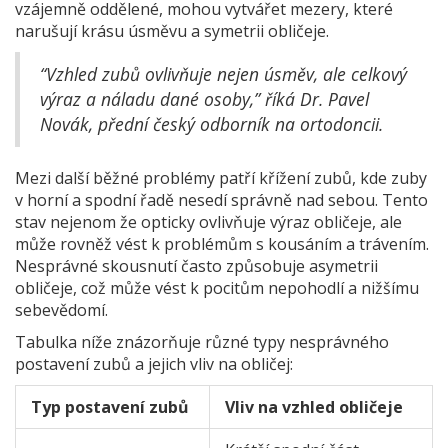
vzájemně oddělené, mohou vytvářet mezery, které
narušují krásu úsměvu a symetrii obličeje.
“Vzhled zubů ovlivňuje nejen úsměv, ale celkový
výraz a náladu dané osoby,” říká Dr. Pavel
Novák, přední český odborník na ortodoncii.
Mezi další běžné problémy patří křížení zubů, kde zuby
v horní a spodní řadě nesedí správně nad sebou. Tento
stav nejenom že opticky ovlivňuje výraz obličeje, ale
může rovněž vést k problémům s kousáním a trávením.
Nesprávné skousnutí často způsobuje asymetrii
obličeje, což může vést k pocitům nepohodlí a nižšímu
sebevědomí.
Tabulka níže znázorňuje různé typy nesprávného
postavení zubů a jejich vliv na obličej:
Typ postavení zubů
Vliv na vzhled obličeje