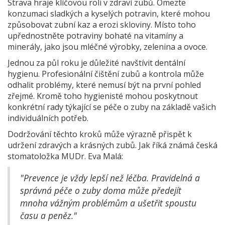
Strava hraje klíčovou roli v zdraví zubů. Omezte
konzumaci sladkých a kyselých potravin, které mohou
způsobovat zubní kaz a erozi skloviny. Místo toho
upřednostněte potraviny bohaté na vitamíny a
minerály, jako jsou mléčné výrobky, zelenina a ovoce.
Jednou za půl roku je důležité navštívit dentální
hygienu. Profesionální čištění zubů a kontrola může
odhalit problémy, které nemusí být na první pohled
zřejmé. Kromě toho hygienisté mohou poskytnout
konkrétní rady týkající se péče o zuby na základě vašich
individuálních potřeb.
Dodržování těchto kroků může výrazně přispět k
udržení zdravých a krásných zubů. Jak říká známá česká
stomatoložka MUDr. Eva Malá:
"Prevence je vždy lepší než léčba. Pravidelná a
správná péče o zuby doma může předejít
mnoha vážným problémům a ušetřit spoustu
času a peněz."