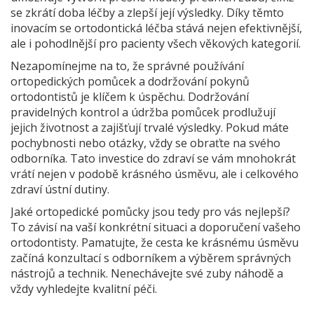
se zkrátí doba léčby a zlepší její výsledky. Díky těmto
inovacím se ortodontická léčba stává nejen efektivnější,
ale i pohodlnější pro pacienty všech věkových kategorií.
Nezapomínejme na to, že správné používání
ortopedických pomůcek a dodržování pokynů
ortodontistů je klíčem k úspěchu. Dodržování
pravidelných kontrol a údržba pomůcek prodlužují
jejich životnost a zajišťují trvalé výsledky. Pokud máte
pochybnosti nebo otázky, vždy se obraťte na svého
odborníka. Tato investice do zdraví se vám mnohokrát
vrátí nejen v podobě krásného úsměvu, ale i celkového
zdraví ústní dutiny.
Jaké ortopedické pomůcky jsou tedy pro vás nejlepší?
To závisí na vaší konkrétní situaci a doporučení vašeho
ortodontisty. Pamatujte, že cesta ke krásnému úsměvu
začíná konzultací s odborníkem a výběrem správných
nástrojů a technik. Nenechávejte své zuby náhodě a
vždy vyhledejte kvalitní péči.