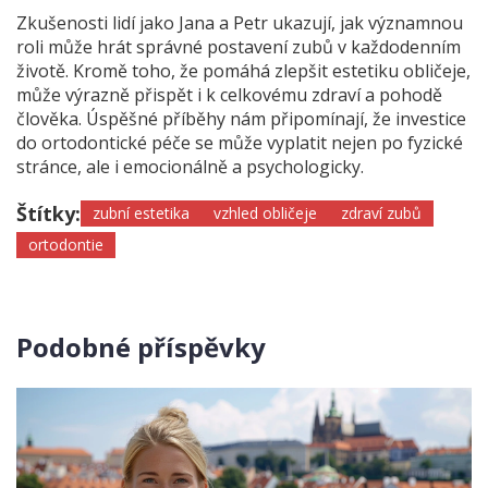
Zkušenosti lidí jako Jana a Petr ukazují, jak významnou
roli může hrát správné postavení zubů v každodenním
životě. Kromě toho, že pomáhá zlepšit estetiku obličeje,
může výrazně přispět i k celkovému zdraví a pohodě
člověka. Úspěšné příběhy nám připomínají, že investice
do ortodontické péče se může vyplatit nejen po fyzické
stránce, ale i emocionálně a psychologicky.
Štítky:
zubní estetika
vzhled obličeje
zdraví zubů
ortodontie
Podobné příspěvky