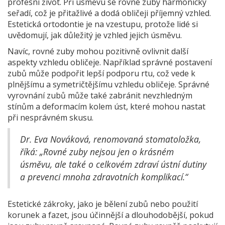
profesní život. Při úsměvu se rovné zuby harmonicky
seřadí, což je přitažlivé a dodá obličeji příjemný vzhled.
Estetická ortodontie je na vzestupu, protože lidé si
uvědomují, jak důležitý je vzhled jejich úsměvu.
Navíc, rovné zuby mohou pozitivně ovlivnit další
aspekty vzhledu obličeje. Například správné postavení
zubů může podpořit lepší podporu rtu, což vede k
plnějšímu a symetričtějšímu vzhledu obličeje. Správné
vyrovnání zubů může také zabránit nevzhledným
stínům a deformacím kolem úst, které mohou nastat
při nesprávném skusu.
Dr. Eva Nováková, renomovaná stomatoložka,
říká: „Rovné zuby nejsou jen o krásném
úsměvu, ale také o celkovém zdraví ústní dutiny
a prevenci mnoha zdravotních komplikací.“
Estetické zákroky, jako je bělení zubů nebo použití
korunek a fazet, jsou účinnější a dlouhodobější, pokud