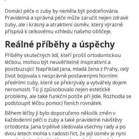
Domácí péče o zuby by neměla být podceňována.
Pravidelná a správná péče může zaručit nejen zdravé
zuby, ale i krásný a atraktivní úsměv, který výrazně
přispívá k celkovému vzhledu našeho obličeje.
Reálné příběhy a úspěchy
Příběhy skutečných lidí, kteří prošli ortodontickou
léčbou, mohou být neuvěřitelně inspirativní a
povzbuzující. Například Jana, mladá žena z Prahy, celý
život bojovala s nesprávně postavenými horními
předními zuby, které se překrývaly a vytvářely dojem
nerovnosti. To jí způsobovalo nejen estetické
problémy, ale také funkční potíže při jídle. Rozhodla se
podstoupit léčbu pomocí fixních rovnátek.
Během léčby jí bylo doporučeno několik změn v
každodenní péči o zuby a také pravidelné návštěvy
ortodonta. Jana trpělivě sledovala všechny rady a po
dvou letech mohla s radostí říct, že její úsměv je nyní