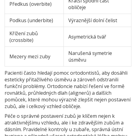
Krátší spodní část
Předkus (overbite)
obličeje
Podkus (underbite)
Výraznější dolní čelist
Křížení zubů
Asymetrická tvář
(crossbite)
Narušená symetrie
Mezery mezi zuby
úsměvu
Pacienti často hledají pomoc ortodontistů, aby dosáhli
esteticky přitažlivého úsměvu a zároveň odstranili
funkční problémy. Ortodoncie nabízí řešení ve formě
rovnátků, průhledných dlah (alignerů) a dalších
pomůcek, které mohou výrazně zlepšit nejen postavení
zubů, ale i celkový vzhled obličeje.
Péče o správné postavení zubů je klíčem nejen k
atraktivnějšímu vzhledu, ale i ke zdravějším zubům a
dásním. Pravidelné kontroly u zubaře, správná ústní