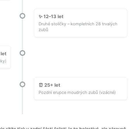
✨ 12–13 let
Druhé stoličky – kompletních 28 trvalých
zubů
let
čky)
⏰ 25+ let
Pozdní erupce moudrých zubů (vzácné)
 cítíte tlak v zadní části čelisti. Je to bolestivé, ale zároveň