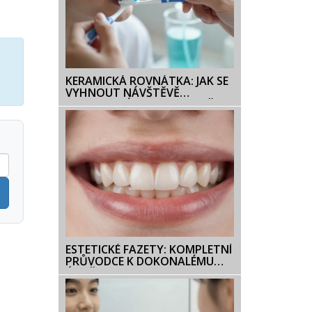
j
KERAMICKÁ ROVNÁTKA: JAK SE
VYHNOUT NÁVŠTĚVĚ
ZDRAVOTNÍ SESTRY A UDRŽET
ÚSTA ZDRAVÁ
ESTETICKÉ FAZETY: KOMPLETNÍ
PRŮVODCE K DOKONALÉMU
ÚSMĚVU V ROCE 2026