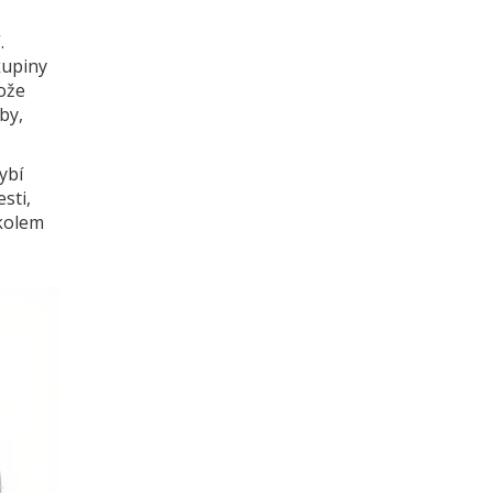
.
kupiny
tože
by,
ybí
sti,
 kolem