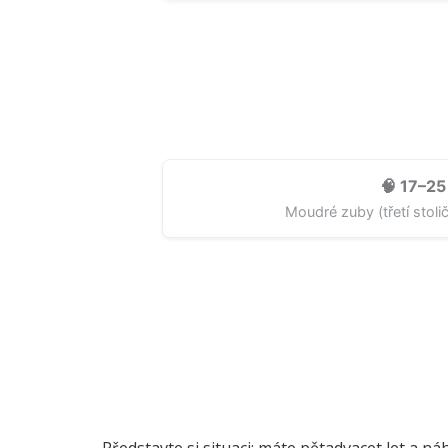
🧠 17–25 
Moudré zuby (třetí stoli
Představte si situaci: máte pětadvacet let a náhle