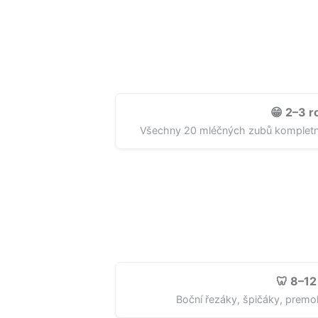
😁 2–3 r
Všechny 20 mléčných zubů kompletn
🦷 8–12 
Boční řezáky, špičáky, premo