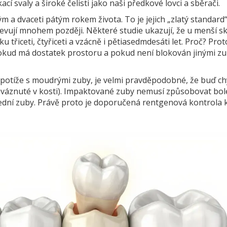
cí svaly a široké čelisti jako naši předkové lovci a sběrači.
a dvaceti pátým rokem života. To je jejich „zlatý standard“
bjevují mnohem později. Některé studie ukazují, že u menší s
třiceti, čtyřiceti a vzácně i pětiasedmdesáti let. Proč? Pro
 Pokud má dostatek prostoru a pokud není blokován jinými zu
é potíže s moudrými zuby, je velmi pravděpodobné, že buď ch
váznuté v kosti). Impaktované zuby nemusí způsobovat bole
ední zuby. Právě proto je doporučená rentgenová kontrola