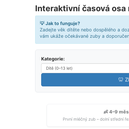
Interaktivní časová osa
💡 Jak to funguje?
Zadejte věk dítěte nebo dospělého a dozv
vám ukáže očekávané zuby a doporučen
Kategorie:
🦷 Z
👶 4–9 měs
První mléčný zub – dolní střední ř