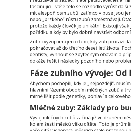
fascinující - vaše tělo se rozhodlo vyrůst dalš
mít alespoň osm zubů, zatímco v puse jsou jen
nebo „brzkého“ růstu zubů zaměstnávají. Ot
protože každý člověk je unikátní. Existují však
pořádku a kdy by bylo dobré navštívit odborní
Zubní vývoj není jen o tom, kdy zub prorazí dá
pokračovat až do třetího desetiletí života.
dentisty, vyhnout se zbytečným obavám a příp
dokáže řešit i následky pozdního nebo probl
Fáze zubního vývoje: Od
Abychom pochopili, kdy je „nejpozději“, musím
hlavními fázemi: obdobím mléčných zubů a trv
mírně lišit podle genetiky, pohlaví a celkovéh
Mléčné zuby: Základy pro b
Vývoj mléčných zubů začíná již ve druhém měsíc
kolem šesti měsíců věku dítěte. Toto je průmě
vaše dítě v jedenácti měsících stále prázdnou p