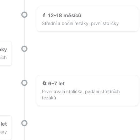
🍼 12–18 měsíců
Střední a boční řezáky, první stoličky
oky
ích
🔄 6–7 let
První trvalá stolička, padání středních
řezáků
let
lary