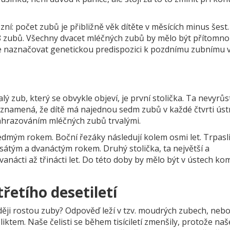
zní: počet zubů je přibližně věk dítěte v měsících minus šest
18 zubů. Všechny dvacet mléčných zubů by mělo být přítomno
ůže naznačovat genetickou predispozici k pozdnímu zubnímu v
alý zub, který se obvykle objeví, je první stolička. Ta nevyrů
znamená, že dítě má najednou sedm zubů v každé čtvrti úst
ahrazováním mléčných zubů trvalými.
edmým rokem. Boční řezáky následují kolem osmi let. Trpasli
esátým a dvanáctým rokem. Druhý stolička, ta největší a
vanácti až třinácti let. Do této doby by mělo být v ústech ko
řetího desetiletí
ěji rostou zuby? Odpověď leží v tzv. moudrých zubech, nebo
liktem. Naše čelisti se během tisíciletí zmenšily, protože naš