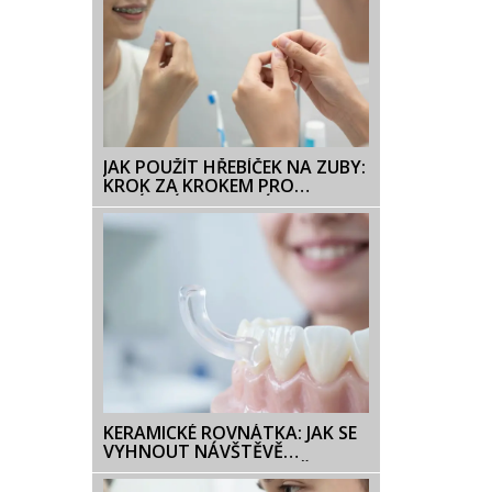
JAK POUŽÍT HŘEBÍČEK NA ZUBY:
KROK ZA KROKEM PRO
SPRÁVNÉ NASAZENÍ
KERAMICKÉ ROVNÁTKA: JAK SE
VYHNOUT NÁVŠTĚVĚ
ORTODONTISTY A UDRŽET SI
ÚSMĚV DOKONALÝ