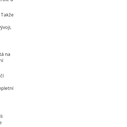
. Takže
ývoji,
stá na
ní
čí
mpletní
li
e