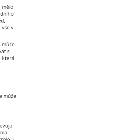
ž mělo
zdního“
ď,
 vše v
 a může
at s
, která
se může
jevuje
d má
trole u