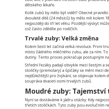
dětského lékaře.
Kolik zubů by mělo být vidět? Obecné pravidlo 
dvouleté dítě (24 měsíců) by mělo mít kolem 
nejpozději do tří let věku. Pozdější výskyt m
což často zdědíte po rodičích.
Trvalé zuby: Velká změna
Kolem šesti let začíná velká revoluce. První trv
místo žádného mléčného zubu, ale za ním. To 
dutiny. Tento proces pokračuje postupným n
Střední řezáky padají obvykle mezi šestým a s
stoličky (premolary) a špičáky se mění mezi d
nejdůležitější pro žvýkání, se objevuje kolem d
soupráva dvaceti osmi trvalých zubů.
Moudré zuby: Tajemství t
Nyní se dostáváme k jádru otázky: Kdy nejpozd
třetích stoličkách. Tyto zuby jsou evolučním re