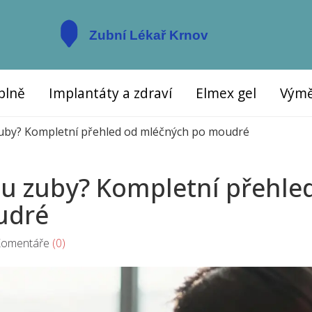
plně
Implantáty a zdraví
Elmex gel
Výmě
zuby? Kompletní přehled od mléčných po moudré
ou zuby? Kompletní přehle
udré
mentáře
(0)