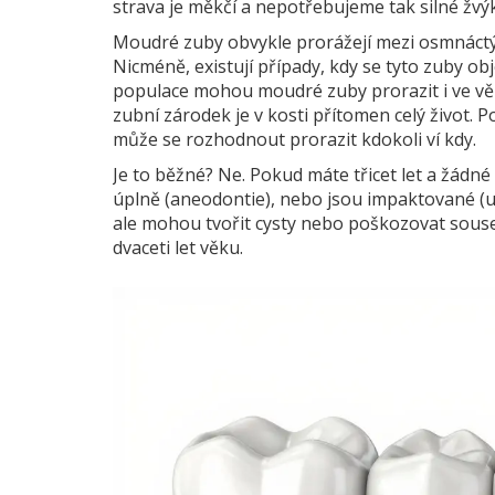
strava je měkčí a nepotřebujeme tak silné žvýka
Moudré zuby obvykle prorážejí mezi osmnáctým 
Nicméně, existují případy, kdy se tyto zuby o
populace mohou moudré zuby prorazit i ve věku 
zubní zárodek je v kosti přítomen celý život.
může se rozhodnout prorazit kdokoli ví kdy.
Je to běžné? Ne. Pokud máte třicet let a žádn
úplně (aneodontie), nebo jsou impaktované (u
ale mohou tvořit cysty nebo poškozovat sous
dvaceti let věku.