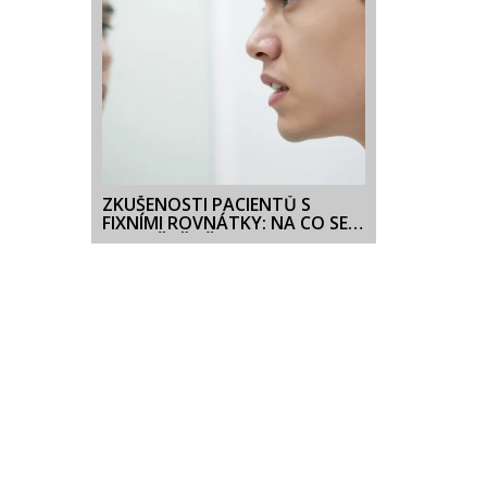
ZKUŠENOSTI PACIENTŮ S
FIXNÍMI ROVNÁTKY: NA CO SE
SKUTEČNĚ PŘIPRAVIT?