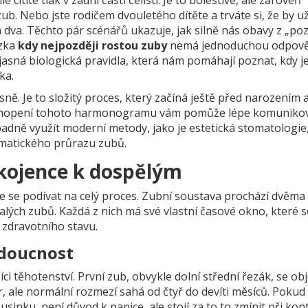
í zub. Nebo jste rodičem dvouletého dítěte a trváte si, že by u
 dva. Těchto pár scénářů ukazuje, jak silně nás obavy z „po
ázka
kdy nejpozději rostou zuby
nemá jednoduchou odpově
 jasná biologická pravidla, která nám pomáhají poznat, kdy je
ka.
sně. Je to složitý proces, který začíná ještě před narozením
 Pochopení tohoto harmonogramu vám pomůže lépe komunikov
adně využít moderní metody, jako je
estetická stomatologie
ematického průrazu zubů.
 kojence k dospělým
e se podívat na celý proces. Zubní soustava prochází dvěma
alých zubů. Každá z nich má své vlastní časové okno, které 
o zdravotního stavu.
udoucnost
i těhotenství. První zub, obvykle dolní střední řezák, se ob
r, ale normální rozmezí sahá od čtyř do devíti měsíců. Poku
usinku, není důvod k panice, ale stojí za to to zmínit při kon