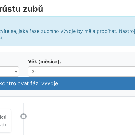
 růstu zubů
íte se, jaká fáze zubního vývoje by měla probíhat. Nástro
í.
Věk (měsíce):
kontrolovat fázi vývoje
íců
ezák