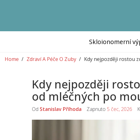
Skloionomerní vý
Home
Zdraví A Péče O Zuby
Kdy nejpozději rostou 
Kdy nejpozději rost
od mléčných po mo
Od
Stanislav Příhoda
Zapnuto
5 čec, 2026
Ko