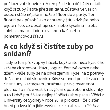
poškozovat sklovinku. A teď přijde ten důležitý detail:
když si zuby čistíte
před snídaní
, zůstává ve vašich
ústech stále nějaké množství fluoridu z pasty. Ten
fluorid pak působí jako ochranný štít, když jíte nebo
pijete něco, co obsahuje cukr nebo kyselinu - třeba
chleba s marmeládou, ovesnou kaši nebo
pomerančovou šťávu.
A co když si čistíte zuby po
snídani?
Tady je ten překvapivý háček: když sníte něco kyselého
- třeba citronovou šťávu, jogurt, čerstvé ovoce nebo
džem - vaše zuby se na chvíli zjemní. Kyselina z potravy
dočasně oslabí sklovinku. Když se hned po jídle začnete
čistit zuby, kartáčkem „dráždíte“ právě oslabenou
plochu. To může vést k navýšení opotřebení sklovinky -
a to i když používáte nejlepší bělící zubní pastu. Vědci z
University of Sydney v roce 2018 prokázali, že čištění
hned po kyselém jídle zvyšuje riziko abraze o 20 % v