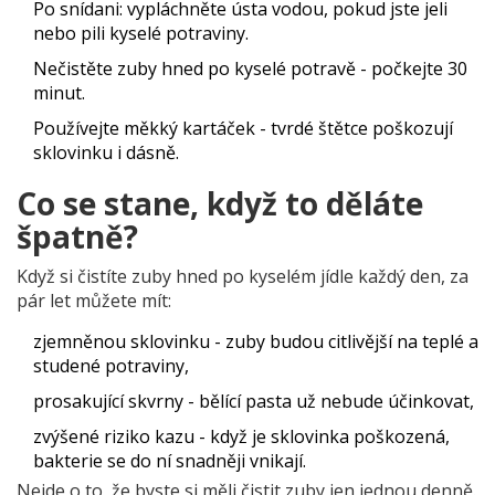
Po snídani: vypláchněte ústa vodou, pokud jste jeli
nebo pili kyselé potraviny.
Nečistěte zuby hned po kyselé potravě - počkejte 30
minut.
Používejte měkký kartáček - tvrdé štětce poškozují
sklovinku i dásně.
Co se stane, když to děláte
špatně?
Když si čistíte zuby hned po kyselém jídle každý den, za
pár let můžete mít:
zjemněnou sklovinku - zuby budou citlivější na teplé a
studené potraviny,
prosakující skvrny - bělící pasta už nebude účinkovat,
zvýšené riziko kazu - když je sklovinka poškozená,
bakterie se do ní snadněji vnikají.
Nejde o to, že byste si měli čistit zuby jen jednou denně.