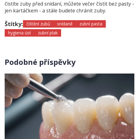
čistíte zuby před snídaní, můžete večer čistit bez pasty -
jen kartáčkem - a stále budete chránit zuby.
Štítky:
čištění zubů
snídaně
zubní pasta
hygiena úst
zubní plak
Podobné příspěvky