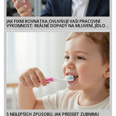
JAK FIXNÍ ROVNÁTKA OVLIVŇUJÍ VAŠI PRACOVNÍ
VÝKONNOST: REÁLNÉ DOPADY NA MLUVENÍ, JÍDLO A
SEBEVĚDOMÍ
5 NEJLEPŠÍCH ZPŮSOBŮ, JAK PŘEDEJÍT ZUBNÍMU