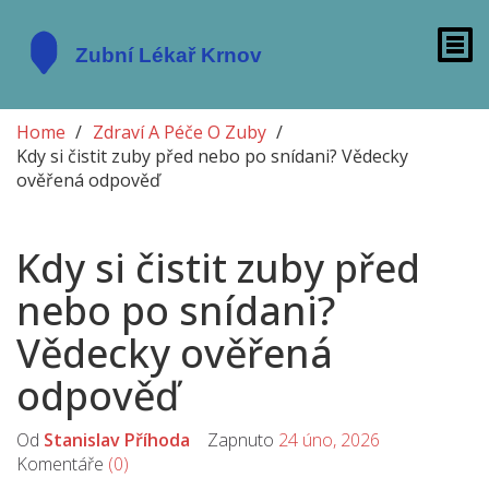
Home
Zdraví A Péče O Zuby
Kdy si čistit zuby před nebo po snídani? Vědecky
ověřená odpověď
Kdy si čistit zuby před
nebo po snídani?
Vědecky ověřená
odpověď
Od
Stanislav Příhoda
Zapnuto
24 úno, 2026
Komentáře
(0)