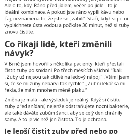
Ale o to, kdy. Ráno před jídlem, večer po jídle - to je
ideální kombinace. A pokud jste ráno vypili kávu nebo
čaj, neznamená to, že jste se „zabili“. Stačí, když si po ní
vypláchnete ústa vodou a počkáte 30 minut, než si zuby
znovu čistíte.
Co říkají lidé, kteří změnili
návyk?
V Brně jsem hovořil s několika pacienty, kteří přestali
čistit zuby po snídani. Po třech měsících všichni říkali:
„Zuby už nejsou tak citlivé na ledový nápoj.“ „Všiml jsem
si, že se mi zuby nebarví tak rychle.“ „Zubní lékařka mi
řekla, že mám mnohem méně plaku.“
Změna je malá - ale výsledek je reálný. Když si čistíte
zuby před snídaní, nejenže odstraňujete nocní bakterie,
ale také dáváte zubům šanci, aby se celý den chránily
samy. A to je víc než jen čistota. To je ochrana.
Je lepší čistit zuby před nebo po