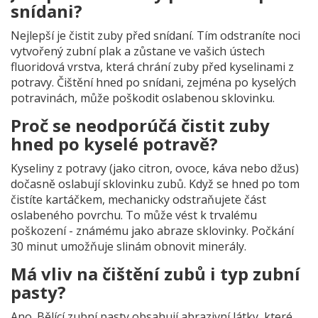
snídani?
Nejlepší je čistit zuby před snídaní. Tím odstraníte noci
vytvořený zubní plak a zůstane ve vašich ústech
fluoridová vrstva, která chrání zuby před kyselinami z
potravy. Čištění hned po snídani, zejména po kyselých
potravinách, může poškodit oslabenou sklovinku.
Proč se neodporúčá čistit zuby
hned po kyselé potravě?
Kyseliny z potravy (jako citron, ovoce, káva nebo džus)
dočasně oslabují sklovinku zubů. Když se hned po tom
čistíte kartáčkem, mechanicky odstraňujete část
oslabeného povrchu. To může vést k trvalému
poškození - známému jako abraze sklovinky. Počkání
30 minut umožňuje slinám obnovit minerály.
Má vliv na čištění zubů i typ zubní
pasty?
Ano. Bělící zubní pasty obsahují abrazivní látky, které