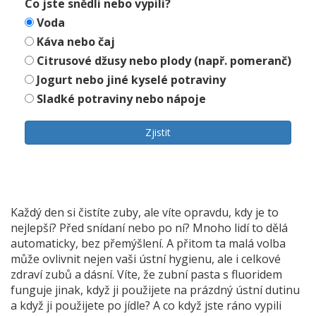
Co jste snědli nebo vypili?
Voda
Káva nebo čaj
Citrusové džusy nebo plody (např. pomeranč)
Jogurt nebo jiné kyselé potraviny
Sladké potraviny nebo nápoje
Zjistit
Každý den si čistíte zuby, ale víte opravdu, kdy je to
nejlepší? Před snídaní nebo po ní? Mnoho lidí to dělá
automaticky, bez přemýšlení. A přitom ta malá volba
může ovlivnit nejen vaši ústní hygienu, ale i celkové
zdraví zubů a dásní. Víte, že zubní pasta s fluoridem
funguje jinak, když ji použijete na prázdný ústní dutinu
a když ji použijete po jídle? A co když jste ráno vypili