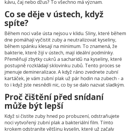
kávu, čaj nebo džus? To všechno má význam.
Co se děje v ústech, když
spíte?
Během noci vaše ústa nejsou v klidu. Sliny, které během
dne pomáhají vyčistit zuby a neutralizovat kyseliny,
během spánku klesají na minimum. To znamená, že
bakterie, které žijí v ústech, mají ideální podmínky.
Přeměňují zbytky cukrů a sacharidů na kyseliny, které
postupně rozkládají sklovinku zubů. Tento proces se
jmenuje demineralizace. A když ráno zvednete zubní
kartáček, je vám zubní plak už pár hodin na zubech - a
to i když jste nesnědli nic, co by se dalo nazvat sladkým.
Proč čištění před snídaní
může být lepší
Když si čistíte zuby hned po probuzení, odstraňujete
noci vytvořený zubní plak a bakteriální film. Tímto
krokem odstraníte většinu kyselin, které už začaly