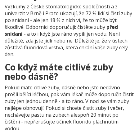
Výzkumy z České stomatologické společnosti a z
univerzit v Brně i Praze ukazují, že 72 % lidí si čistí zuby
po snídani - ale jen 18 % z nich ví, že to může být
škodlivé. Odborníci doporučují: čistěte zuby
před
snídaní
- a to i když jste ráno vypili jen vodu. Není
důležité, zda jste jídli nebo ne. Důležité je, že v ústech
zůstává fluoridová vrstva, která chrání vaše zuby celý
den.
Co když máte citlivé zuby
nebo dásně?
Pokud máte citlivé zuby, dásně nebo jste nedávno
prošli bělící léčbou, pak vám lékař může doporučit čistit
zuby jen jednou denně - a to ráno. V noci se vám zuby
nejlépe obnovují. Pokud si chcete čistit zuby i večer,
nechávejte pastu na zubech alespoň 20 minut po
čištění - nepřerušujte účinek fluoridu pláchnutím
vodou.