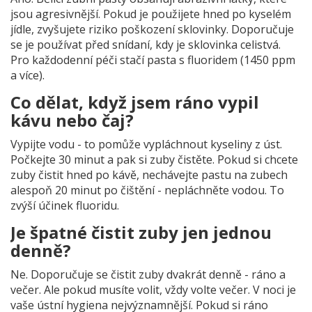
jsou agresivnější. Pokud je použijete hned po kyselém
jídle, zvyšujete riziko poškození sklovinky. Doporučuje
se je používat před snídaní, kdy je sklovinka celistvá.
Pro každodenní péči stačí pasta s fluoridem (1450 ppm
a více).
Co dělat, když jsem ráno vypil
kávu nebo čaj?
Vypijte vodu - to pomůže vypláchnout kyseliny z úst.
Počkejte 30 minut a pak si zuby čistěte. Pokud si chcete
zuby čistit hned po kávě, nechávejte pastu na zubech
alespoň 20 minut po čištění - nepláchněte vodou. To
zvýší účinek fluoridu.
Je špatné čistit zuby jen jednou
denně?
Ne. Doporučuje se čistit zuby dvakrát denně - ráno a
večer. Ale pokud musíte volit, vždy volte večer. V noci je
vaše ústní hygiena nejvýznamnější. Pokud si ráno