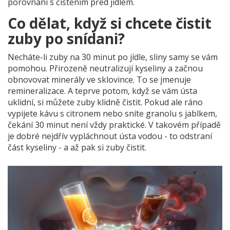
porovnání s čištěním před jídlem.
Co dělat, když si chcete čistit
zuby po snídani?
Necháte-li zuby na 30 minut po jídle, sliny samy se vám
pomohou. Přirozeně neutralizují kyseliny a začnou
obnovovat minerály ve sklovince. To se jmenuje
remineralizace. A teprve potom, když se vám ústa
uklidní, si můžete zuby klidně čistit. Pokud ale ráno
vypijete kávu s citronem nebo sníte granolu s jablkem,
čekání 30 minut není vždy praktické. V takovém případě
je dobré nejdřív vypláchnout ústa vodou - to odstraní
část kyseliny - a až pak si zuby čistit.