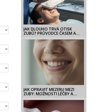
JAK DLOUHO TRVÁ OTISK
ZUBŮ? PRŮVODCE ČASEM A
FAKTORY
JAK OPRAVIT MEZERU MEZI
ZUBY: MOŽNOSTI LÉČBY A
CENY V ČESKÉ REPUBLICE