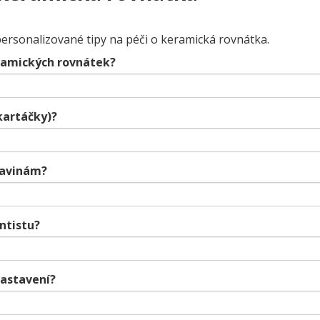
personalizované tipy na péči o keramická rovnátka.
keramických rovnátek?
kartáčky)?
ravinám?
ntistu?
nastavení?