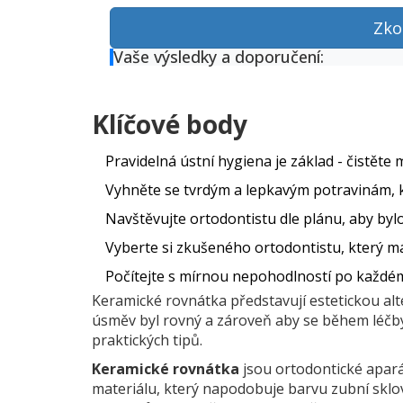
Zko
Vaše výsledky a doporučení:
Klíčové body
Pravidelná ústní hygiena je základ - čistěte
Vyhněte se tvrdým a lepkavým potravinám, 
Navštěvujte ortodontistu dle plánu, aby byl
Vyberte si zkušeného ortodontistu, který m
Počítejte s mírnou nepohodlností po každém 
Keramické rovnátka představují estetickou al
úsměv byl rovný a zároveň aby se během léčby
praktických tipů.
Keramické rovnátka
jsou ortodontické apar
materiálu, který napodobuje barvu zubní sklo