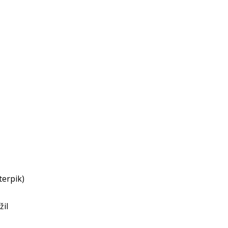
terpik)
žil