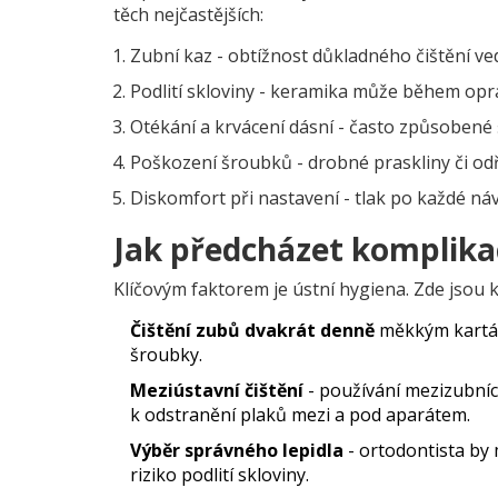
těch nejčastějších:
Zubní kaz
- obtížnost důkladného čištění ve
Podlití skloviny
- keramika může během opra
Otékání a krvácení dásní - často způsobené
Poškození šroubků - drobné praskliny či odř
Diskomfort při nastavení - tlak po každé náv
Jak předcházet komplik
Klíčovým faktorem je
ústní hygiena
. Zde jsou 
Čištění zubů dvakrát denně
měkkým kartáč
šroubky.
Meziústavní čištění
- používání mezizubníc
k odstranění plaků mezi a pod aparátem.
Výběr správného lepidla
- ortodontista by 
riziko podlití skloviny.