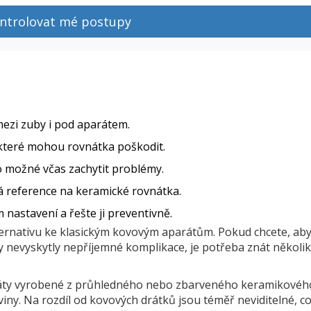
ntrolovat mé postupy
 mezi zuby i pod aparátem.
které mohou rovnátka poškodit.
o možné včas zachytit problémy.
á reference na keramické rovnátka.
nastavení a řešte ji preventivně.
ternativu ke klasickým kovovým aparátům. Pokud chcete, aby
 nevyskytly nepříjemné komplikace, je potřeba znát několik
áty vyrobené z průhledného nebo zbarveného keramikovéh
viny.
Na rozdíl od kovových drátků jsou téměř neviditelné, co