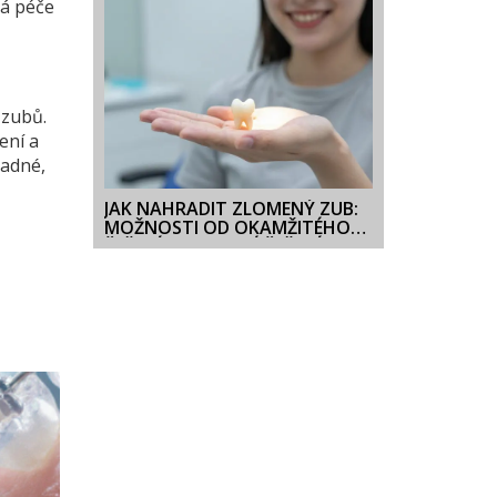
á péče
 zubů.
ení a
padné,
JAK NAHRADIT ZLOMENÝ ZUB:
MOŽNOSTI OD OKAMŽITÉHO
ŘEŠENÍ PO TRVALÉ ŘEŠENÍ