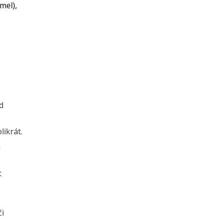
mel),
d
ikrát.
i
t
či