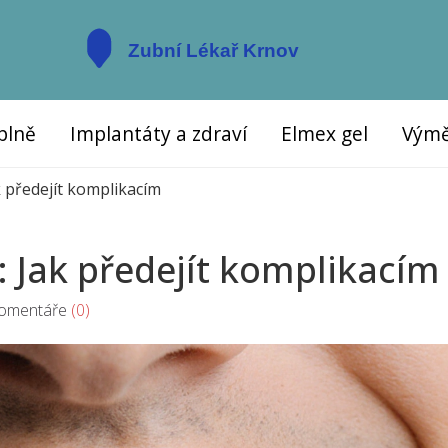
plně
Implantáty a zdraví
Elmex gel
Výmě
 předejít komplikacím
 Jak předejít komplikacím
mentáře
(0)