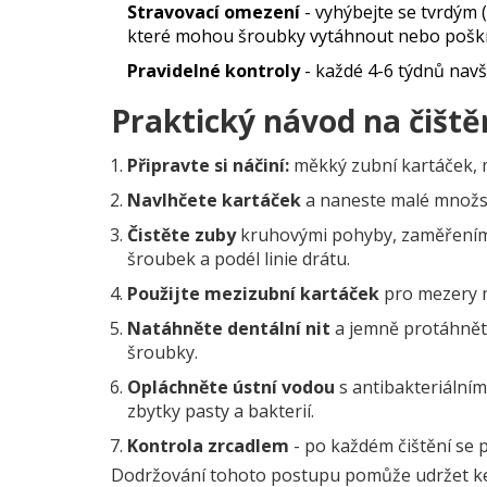
Stravovací omezení
- vyhýbejte se tvrdým 
které mohou šroubky vytáhnout nebo pošk
Pravidelné kontroly
- každé 4-6 týdnů navš
Praktický návod na čiště
Připravte si náčiní:
měkký zubní kartáček, me
Navlhčete kartáček
a naneste malé množstv
Čistěte zuby
kruhovými pohyby, zaměřením 
šroubek a podél linie drátu.
Použijte mezizubní kartáček
pro mezery m
Natáhněte dentální nit
a jemně protáhněte
šroubky.
Opláchněte ústní vodou
s antibakteriální
zbytky pasty a bakterií.
Kontrola zrcadlem
- po každém čištění se p
Dodržování tohoto postupu pomůže udržet kera