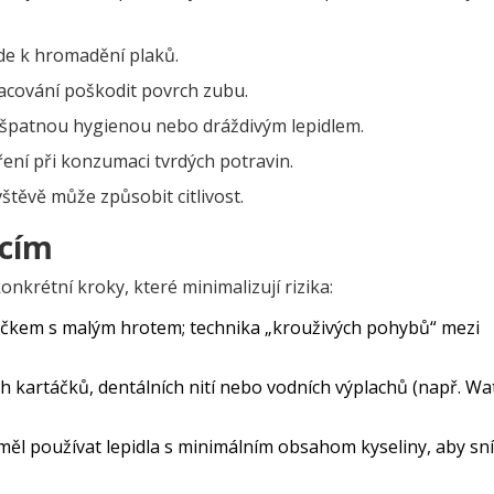
de k hromadění plaků.
cování poškodit povrch zubu.
 špatnou hygienou nebo dráždivým lepidlem.
ení při konzumaci tvrdých potravin.
štěvě může způsobit citlivost.
acím
konkrétní kroky, které minimalizují rizika:
kem s malým hrotem; technika „krouživých pohybů“ mezi
h kartáčků, dentálních nití nebo vodních výplachů (např. Wa
měl používat lepidla s minimálním obsahom kyseliny, aby sní