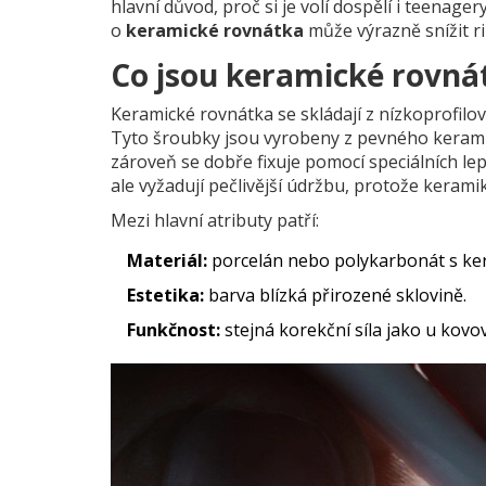
hlavní důvod, proč si je volí dospělí i teenage
o
keramické rovnátka
může výrazně snížit ri
Co jsou keramické rovná
Keramické rovnátka se skládají z nízkoprofil
Tyto šroubky jsou vyrobeny z pevného kerami
zároveň se dobře fixuje pomocí speciálních le
ale vyžadují pečlivější údržbu, protože kerami
Mezi hlavní atributy patří:
Materiál:
porcelán nebo polykarbonát s k
Estetika:
barva blízká přirozené sklovině.
Funkčnost:
stejná korekční síla jako u kovo