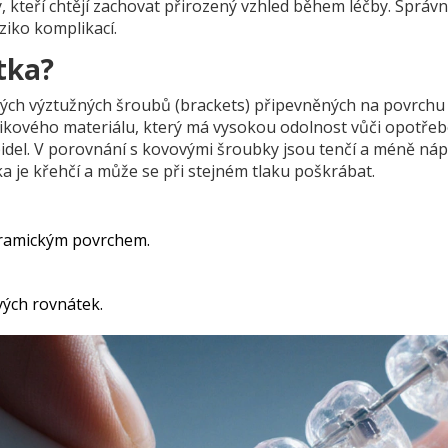
ry, kteří chtějí zachovat přirozený vzhled během léčby.
Správn
ziko komplikací.
tka?
ových výztužných šroubů (brackets) připevněných na povrchu
kového materiálu, který má vysokou odolnost vůči opotřeb
pidel. V porovnání s kovovými šroubky jsou tenčí a méně ná
ka je křehčí a může se při stejném tlaku poškrábat.
eramickým povrchem.
vých rovnátek.