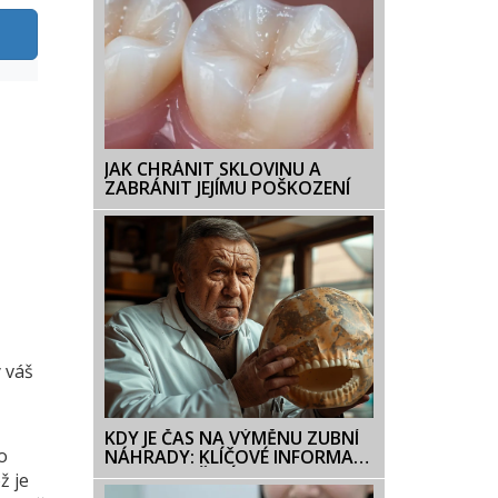
JAK CHRÁNIT SKLOVINU A
ZABRÁNIT JEJÍMU POŠKOZENÍ
 váš
KDY JE ČAS NA VÝMĚNU ZUBNÍ
o
NÁHRADY: KLÍČOVÉ INFORMACE
A DOPORUČENÍ
ž je