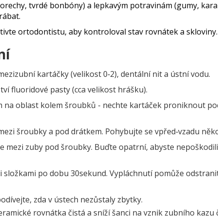
(orechy, tvrdé bonbóny) a lepkavým potravinám (gumy, kara
rábat.
tivte
ortodontistu
, aby kontroloval stav rovnátek a skloviny.
ní
zizubní kartáčky (velikost 0‑2), dentální nit a ústní vodu.
í fluoridové pasty (cca velikost hrášku).
na oblast kolem šroubků - nechte kartáček proniknout po
ezi šroubky a pod drátkem. Pohybujte se vpřed‑vzadu někol
 mezi zuby pod šroubky. Buďte opatrní, abyste nepoškodil
mi složkami po dobu 30sekund. Vypláchnutí pomůže odstrani
odívejte, zda v ústech nezůstaly zbytky.
mické rovnátka čistá a sníží šanci na vznik zubního kazu 