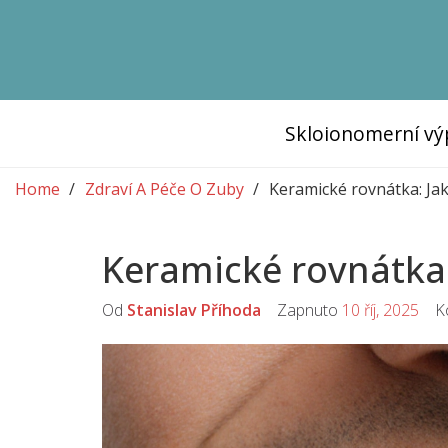
Skloionomerní vý
Home
Zdraví A Péče O Zuby
Keramické rovnátka: Jak
Keramické rovnátka:
Od
Stanislav Příhoda
Zapnuto
10 říj, 2025
Ko