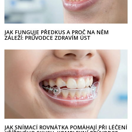
JAK FUNGUJE PŘEDKUS A PROČ NA NĚM
ZÁLEŽÍ: PRŮVODCE ZDRAVÍM ÚST
JAK SNÍMACÍ ROVNÁTKA POMÁHAJÍ PŘI LÉČENÍ