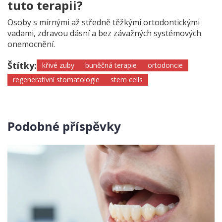
tuto terapii?
Osoby s mírnými až středně těžkými ortodontickými
vadami, zdravou dásní a bez závažných systémových
onemocnění.
Štítky:
křivé zuby
buněčná terapie
ortodoncie
regenerativní stomatologie
stem cells
Podobné příspěvky