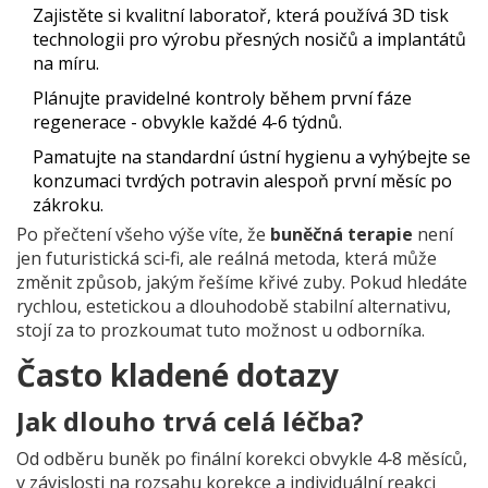
Zajistěte si kvalitní laboratoř, která používá
3D tisk
technologii pro výrobu přesných nosičů a implantátů
na míru
.
Plánujte pravidelné kontroly během první fáze
regenerace - obvykle každé 4-6 týdnů.
Pamatujte na standardní ústní hygienu a vyhýbejte se
konzumaci tvrdých potravin alespoň první měsíc po
zákroku.
Po přečtení všeho výše víte, že
buněčná terapie
není
jen futuristická sci‑fi, ale reálná metoda, která může
změnit způsob, jakým řešíme křivé zuby. Pokud hledáte
rychlou, estetickou a dlouhodobě stabilní alternativu,
stojí za to prozkoumat tuto možnost u odborníka.
Často kladené dotazy
Jak dlouho trvá celá léčba?
Od odběru buněk po finální korekci obvykle 4‑8 měsíců,
v závislosti na rozsahu korekce a individuální reakci