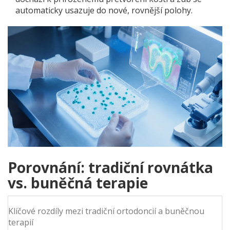
automaticky usazuje do nové, rovnější polohy.
Porovnání: tradiční rovnátka
vs. buněčná terapie
Klíčové rozdíly mezi tradiční ortodoncií a buněčnou
terapií