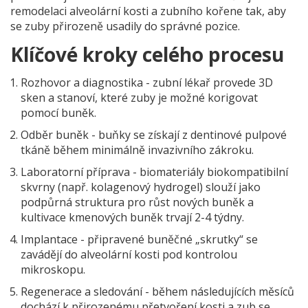
remodelaci alveolární kosti a zubního kořene tak, aby
se zuby přirozeně usadily do správné pozice.
Klíčové kroky celého procesu
Rozhovor a diagnostika - zubní lékař provede 3D
sken a stanoví, které zuby je možné korigovat
pomocí buněk.
Odběr buněk - buňky se získají z dentinové pulpové
tkáně během minimálně invazivního zákroku.
Laboratorní příprava -
biomateriály
biokompatibilní
skvrny (např. kolagenový hydrogel) slouží jako
podpůrná struktura pro růst nových buněk
a
kultivace kmenových buněk trvají 2-4 týdny.
Implantace - připravené buněčné „skrutky“ se
zavádějí do alveolární kosti pod kontrolou
mikroskopu.
Regenerace a sledování - během následujících měsíců
dochází k přirozenému přetvoření kosti a zub se