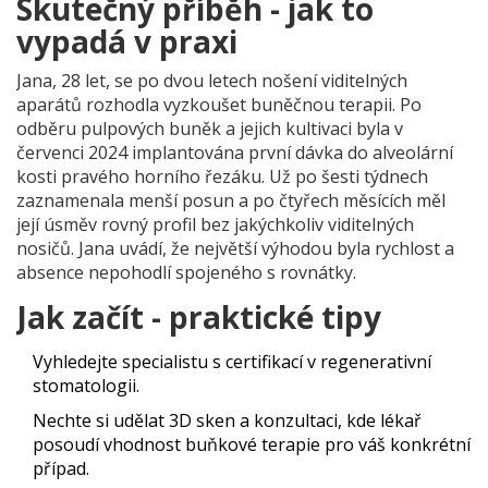
Skutečný příběh - jak to
vypadá v praxi
Jana, 28 let, se po dvou letech nošení viditelných
aparátů rozhodla vyzkoušet buněčnou terapii. Po
odběru pulpových buněk a jejich kultivaci byla v
červenci 2024 implantována první dávka do alveolární
kosti pravého horního řezáku. Už po šesti týdnech
zaznamenala menší posun a po čtyřech měsících měl
její úsměv rovný profil bez jakýchkoliv viditelných
nosičů. Jana uvádí, že největší výhodou byla rychlost a
absence nepohodlí spojeného s rovnátky.
Jak začít - praktické tipy
Vyhledejte specialistu s certifikací v regenerativní
stomatologii.
Nechte si udělat 3D sken a konzultaci, kde lékař
posoudí vhodnost buňkové terapie pro váš konkrétní
případ.