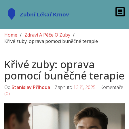
Home
Zdraví A Péče O Zuby
Křivé zuby: oprava pomocí buněčné terapie
Křivé zuby: oprava
pomocí buněčné terapie
Od
Stanislav Příhoda
Zapnuto
13 říj, 2025
Komentáře
(0)