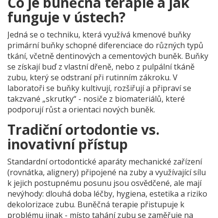
Co je buněčná terapie a jak
funguje v ústech?
Jedná se o techniku, která využívá
kmenové buňky
primární buňky schopné diferenciace do různých typů
tkání, včetně dentinových a cementových buněk
. Buňky
se získají buď z vlastní dřeně, nebo z pulpální tkáně
zubu, který se odstraní při rutinním zákroku. V
laboratoři se buňky kultivují, rozšiřují a připraví se
takzvané „skrutky“ - nosiče z biomateriálů, které
podporují růst a orientaci nových buněk.
Tradiční ortodontie vs.
inovativní přístup
Standardní
ortodontické aparáty
mechanické zařízení
(rovnátka, alignery) připojené na zuby a využívající sílu
k jejich postupnému posunu
jsou osvědčené, ale mají
nevýhody: dlouhá doba léčby, hygiena, estetika a riziko
dekolorizace zubu. Buněčná terapie přistupuje k
problému jinak - místo tahání zubu se zaměřuje na