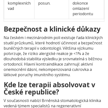
komplexních
posun.
dokonce
vad
omlazení
periodontu
Bezpečnost a klinické důkazy
Na českém i mezinárodním poli existuje řada
klinických
studií
průzkumů, které hodnotí účinnost a bezpečnost
buněčných terapií v odontologii
. Většina výzkumu
potvrzuje, že riziko alergické reakce je <1% a že
dlouhodobá stabilita výsledku je srovnatelná s běžnou
ortodoncií. Hlavní kontraindikace zahrnují: aktivní
onemocnění dásní, nekompenzovaná cukrovka a
látkové poruchy imunitního systému.
Kde lze terapii absolvovat v
České republice?
V současnosti nabízí
Brněnská stomatologická klinika
vedená týmem specialistů na regenerativní