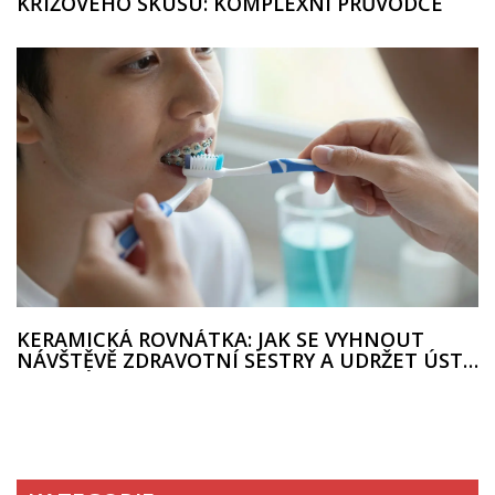
KŘÍŽOVÉHO SKUSU: KOMPLEXNÍ PRŮVODCE
KERAMICKÁ ROVNÁTKA: JAK SE VYHNOUT
NÁVŠTĚVĚ ZDRAVOTNÍ SESTRY A UDRŽET ÚSTA
ZDRAVÁ