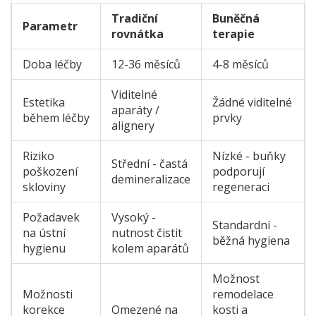
Tradiční
Buněčná
Parametr
rovnátka
terapie
Doba léčby
12-36 měsíců
4-8 měsíců
Viditelné
Estetika
Žádné viditelné
aparáty /
během léčby
prvky
alignery
Riziko
Nízké - buňky
Střední - častá
poškození
podporují
demineralizace
skloviny
regeneraci
Požadavek
Vysoký -
Standardní -
na ústní
nutnost čistit
běžná hygiena
hygienu
kolem aparátů
Možnost
Možnosti
remodelace
korekce
Omezené na
kosti a