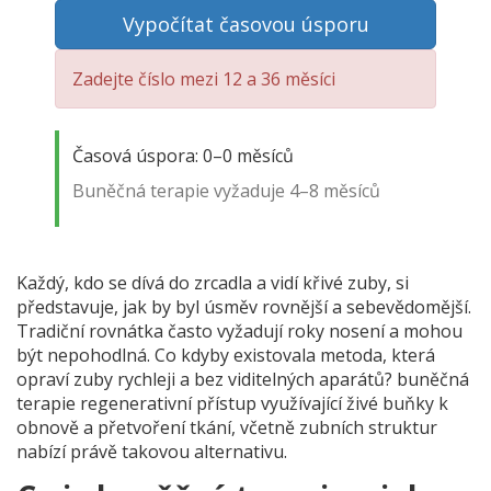
Vypočítat časovou úsporu
Zadejte číslo mezi 12 a 36 měsíci
Časová úspora:
0–0
měsíců
Buněčná terapie vyžaduje 4–8 měsíců
Každý, kdo se dívá do zrcadla a vidí křivé zuby, si
představuje, jak by byl úsměv rovnější a sebevědomější.
Tradiční rovnátka často vyžadují roky nosení a mohou
být nepohodlná. Co kdyby existovala metoda, která
opraví zuby rychleji a bez viditelných aparátů?
buněčná
terapie
regenerativní přístup využívající živé buňky k
obnově a přetvoření tkání, včetně zubních struktur
nabízí právě takovou alternativu.