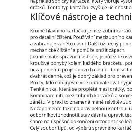
například
sonický kartáček
,
který vibruje vyso
drátků
. Tento typ kartáčku zvyšuje účinnost 
Klíčové nástroje a techn
Kromě hlavního kartáčku je
mezizubní kartáč
pro detailní čištění. Používání mezizubního 
a zabraňuje zánětu dásní. Další užitečný pomoc
mechanické čištění a pomůže snížit zápach.
Jakmile máte správné nástroje, je důležité osv
krouživé pohyby kolem každého bracketu, poté
nezapomeňte projít i povrch dásní – tam se t
dvakrát denně, což je dobrý základ pro preve
Pro ty, kdo chtějí ještě více optimalizovat hyg
Tenká nitka, která se proplétá mezi drátky, pom
Kombinace nití, mezizubních kartáčků a soni
zánětu. V praxi to znamená méně návštěv zuba
Nezapomeňte také na pravidelnou kontrolu u 
odborníkovi zhodnotit stav dásní a upravit te
šance na úspěšné dokončení ortodontické léč
Celý soubor tipů, od výběru správného kartá