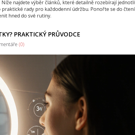
Níže najdete výběr článků, které detailně rozebírají jednotl
 praktické rady pro každodenní údržbu. Ponořte se do čtení
nit hned do své rutiny.
ÁTKY? PRAKTICKÝ PRŮVODCE
entáře
(0)