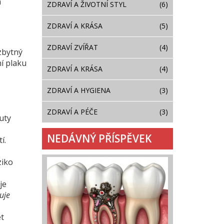
m
ZDRAVÍ A ŽIVOTNÍ STYL
(6)
ZDRAVÍ A KRÁSA
(5)
ZDRAVÍ ZVÍŘAT
(4)
bytný
í plaku
ZDRAVÍ A KRÁSA
(4)
ZDRAVÍ A HYGIENA
(3)
ZDRAVÍ A PÉČE
(3)
uty
NEDÁVNÝ PŘÍSPĚVEK
í.
ziko
je
uje
t