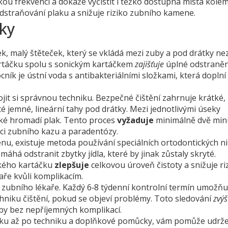
kou frekvencí a dokáže vyčistit i těžko dostupná místa kole
odstraňování plaku a snižuje riziko zubního kamene.
iky
ek
,
malý štěteček, který se vkládá mezi zuby a pod drátky
nez
kartáčku spolu s sonickým kartáčkem
zajišťuje
úplné odstraněn
ník je ústní voda s antibakteriálními složkami, která doplní
ojit si správnou techniku. Bezpečné čištění zahrnuje krátké,
 jemné, lineární tahy pod drátky. Mezi jednotlivými úseky
aké hromadí plak. Tento proces
vyžaduje
minimálně dvě min
nci zubního kazu a paradentózy.
ienu, existuje metoda používání speciálních ortodontických nit
áhá odstranit zbytky jídla, které by jinak zůstaly skryté.
ckého kartáčku
zlepšuje
celkovou úroveň čistoty a snižuje ri
ře kvůli komplikacím.
zubního lékaře. Každý 6‑8 týdenní kontrolní termín umožňu
chniku čištění, pokud se objeví problémy. Toto sledování
zvýš
by bez nepříjemných komplikací.
čku až po techniku a doplňkové pomůcky, vám pomůže udrže