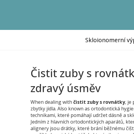
Skloionomerní vý
Čistit zuby s rovnát
zdravý úsměv
When dealing with
čistit zuby s rovnátky
,
je 
zbytky jídla
. Also known as
ortodontická hygi
technikami, které pomáhají udržet dásně a sk
Jedním z hlavních
ortodontických aparátů
,
kte
alignery
jsou drátky, které brání běžnému čišt