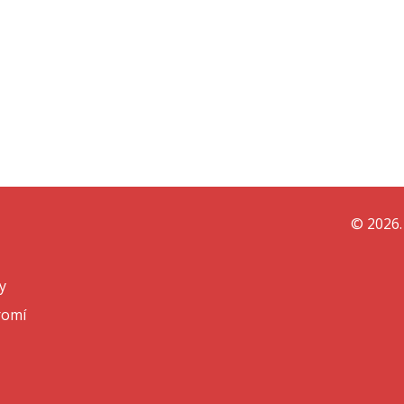
© 2026.
y
romí