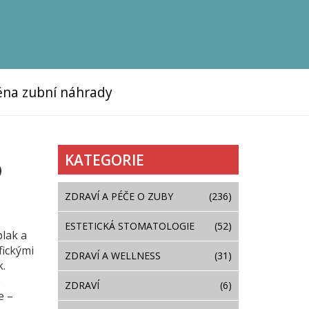
na zubní náhrady
KATEGORIE
o
ZDRAVÍ A PÉČE O ZUBY
(236)
ESTETICKÁ STOMATOLOGIE
(52)
plak a
fickými
ZDRAVÍ A WELLNESS
(31)
k.
é
ZDRAVÍ
(6)
e –