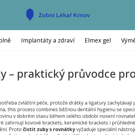
plně
Implantáty a zdraví
Elmex gel
Výmě
ky – praktický průvodce pr
potřeba zvláštní péče, protože drátky a ligatury zachytávají 
ena
, this process combines běžnou dentální hygienu se speci
lovinu v dobrém stavu během celého období nosení rovnate
ré zahrnují kovové brackets, keramické brackets i průhledn
ění. Proto
čistit zuby s rovnátky
vyžaduje speciální nástroj