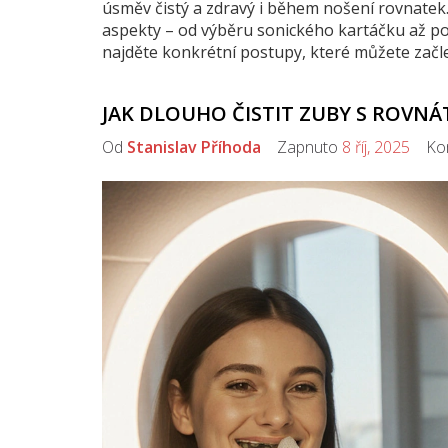
úsměv čistý a zdravý i během nošení rovnatek. 
aspekty – od výběru sonického kartáčku až po
najděte konkrétní postupy, které můžete začle
JAK DLOUHO ČISTIT ZUBY S ROVN
Od
Stanislav Příhoda
Zapnuto
8 říj, 2025
Kom