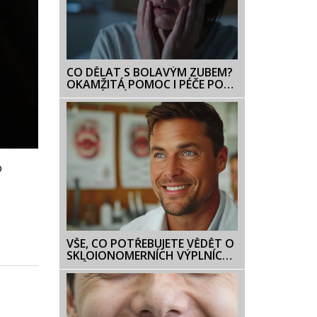
CO DĚLAT S BOLAVÝM ZUBEM?
OKAMŽITÁ POMOC I PÉČE PO
ROVNÁTKÁCH
o
VŠE, CO POTŘEBUJETE VĚDĚT O
SKLOIONOMERNÍCH VÝPLNÍCH:
PRŮVODCE PRO PACIENTY