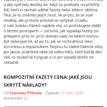
a aby vydržely desítky let. Když se podíváte na příběhy
lidí, kteří si nechali udělat fazety nebo bělení, většina
říká, že to změnilo jejich život, ne proto, že se stali
modely, ale protože přestali se vyhýbat zrcadlu.
V naší kolekci článků najdete vše, co potřebujete vědět
o těchto postupech — od toho, jak vypadají fazety po
přilepení, přes to, proč domácí sady na bělení mohou
být nebezpečné, až po to, jak se rozhodnout mezi
korunkou a implantátem. Nejsou tu žádné falešné sliby,
jen jasná, praktická věda od odborníků, kteří každý den
vidí, co skutečně funguje a co jen vypadá dobře na
reklamě.
KOMPOZITNÍ FAZETY CENA: JAKÉ JSOU
SKRYTÉ NÁKLADY?
Od
Stanislav Příhoda
Zapnuto
11 úno, 2026
Komentáře
(0)