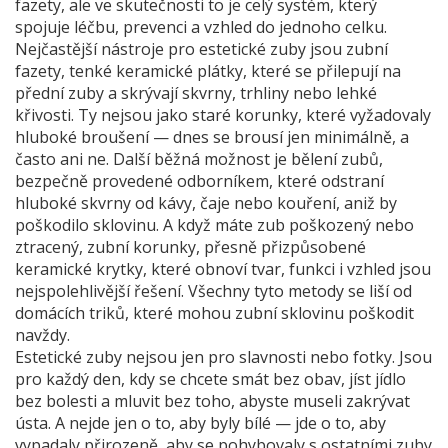
fazety, ale ve skutečnosti to je celý systém, který
spojuje léčbu, prevenci a vzhled do jednoho celku.
Nejčastější nástroje pro estetické zuby jsou
zubní
fazety
,
tenké keramické plátky, které se přilepují na
přední zuby a skrývají skvrny, trhliny nebo lehké
křivosti
. Ty nejsou jako staré korunky, které vyžadovaly
hluboké broušení — dnes se brousí jen minimálně, a
často ani ne. Další běžná možnost je
bělení zubů
,
bezpečně provedené odborníkem, které odstraní
hluboké skvrny od kávy, čaje nebo kouření, aniž by
poškodilo sklovinu
. A když máte zub poškozený nebo
ztracený,
zubní korunky
,
přesně přizpůsobené
keramické krytky, které obnoví tvar, funkci i vzhled
jsou
nejspolehlivější řešení. Všechny tyto metody se liší od
domácích triků, které mohou zubní sklovinu poškodit
navždy.
Estetické zuby nejsou jen pro slavnosti nebo fotky. Jsou
pro každý den, kdy se chcete smát bez obav, jíst jídlo
bez bolesti a mluvit bez toho, abyste museli zakrývat
ústa. A nejde jen o to, aby byly bílé — jde o to, aby
vypadaly přirozeně, aby se pohybovaly s ostatními zuby