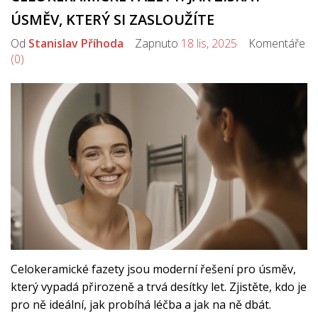
ÚSMĚV, KTERÝ SI ZASLOUŽÍTE
Od
Stanislav Příhoda
Zapnuto
18 lis, 2025
Komentáře
(0)
Celokeramické fazety jsou moderní řešení pro úsměv,
který vypadá přirozeně a trvá desítky let. Zjistěte, kdo je
pro ně ideální, jak probíhá léčba a jak na ně dbát.