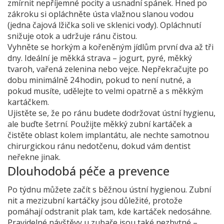
zmírnit nepříjemné pocity a usnadní spánek. Hned po
zákroku si opláchněte ústa vlažnou slanou vodou
(jedna čajová lžička soli ve sklenici vody). Opláchnutí
snižuje otok a udržuje ránu čistou.
Vyhněte se horkým a kořeněným jídlům první dva až tři
dny. Ideální je měkká strava – jogurt, pyré, měkký
tvaroh, vařená zelenina nebo vejce. Nepřekračujte po
dobu minimálně 24 hodin, pokud to není nutné, a
pokud musíte, udělejte to velmi opatrně a s měkkým
kartáčkem.
Ujistěte se, že po ránu budete dodržovat ústní hygienu,
ale buďte šetrní. Použijte měkký zubní kartáček a
čistěte oblast kolem implantátu, ale nechte samotnou
chirurgickou ránu nedotčenu, dokud vám dentist
neřekne jinak.
Dlouhodobá péče a prevence
Po týdnu můžete začít s běžnou ústní hygienou. Zubní
nit a mezizubní kartáčky jsou důležité, protože
pomáhají odstranit plak tam, kde kartáček nedosáhne.
Pravidelné návštěvy u zubaře jsou také nezbytné –