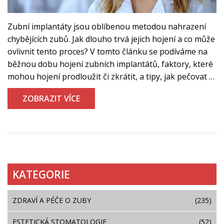
Zubní implantáty jsou oblíbenou metodou nahrazení
chybějících zubů. Jak dlouho trvá jejich hojení a co může
ovlivnit tento proces? V tomto článku se podíváme na
běžnou dobu hojení zubních implantátů, faktory, které
mohou hojení prodloužit či zkrátit, a tipy, jak pečovat o
své nové implantáty, aby se hojení podařilo co nejlépe.
ZOBRAZIT VÍCE
KATEGORIE
ZDRAVÍ A PÉČE O ZUBY
(235)
ESTETICKÁ STOMATOLOGIE
(52)