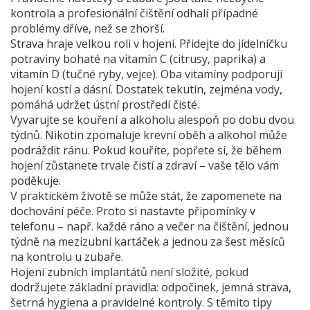
kontrola a profesionální čištění odhalí případné
problémy dříve, než se zhorší.
Strava hraje velkou roli v hojení. Přidejte do jídelníčku
potraviny bohaté na vitamín C (citrusy, paprika) a
vitamín D (tučné ryby, vejce). Oba vitamíny podporují
hojení kostí a dásní. Dostatek tekutin, zejména vody,
pomáhá udržet ústní prostředí čisté.
Vyvarujte se kouření a alkoholu alespoň po dobu dvou
týdnů. Nikotin zpomaluje krevní oběh a alkohol může
podráždit ránu. Pokud kouříte, popřete si, že během
hojení zůstanete trvale čistí a zdraví – vaše tělo vám
poděkuje.
V praktickém životě se může stát, že zapomenete na
dochování péče. Proto si nastavte připomínky v
telefonu – např. každé ráno a večer na čištění, jednou
týdně na mezizubní kartáček a jednou za šest měsíců
na kontrolu u zubaře.
Hojení zubních implantátů není složité, pokud
dodržujete základní pravidla: odpočinek, jemná strava,
šetrná hygiena a pravidelné kontroly. S těmito tipy