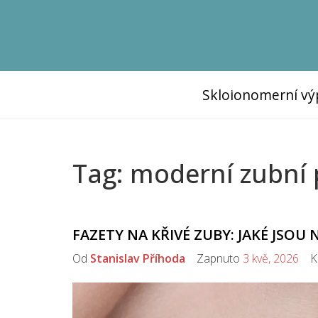
Skloionomerní vý
Tag: moderní zubní
FAZETY NA KŘIVÉ ZUBY: JAKÉ JSOU 
Od
Stanislav Příhoda
Zapnuto
3 kvě, 2026
Ko