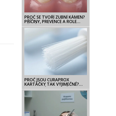
PROČ SE TVOŘÍ ZUBNÍ KÁMEN?
PŘÍČINY, PREVENCE A ROLE
BĚLICÍ PASTY
PROČ JSOU CURAPROX
KARTÁČKY TAK VÝJIMEČNÉ?
TAJEMSTVÍ CUREN VLÁKEN A
OCHRANA DÁSNÍ