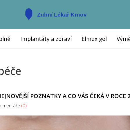
plně
Implantáty a zdraví
Elmex gel
Výmě
 péče
NEJNOVĚJŠÍ POZNATKY A CO VÁS ČEKÁ V ROCE 
mentáře
(0)