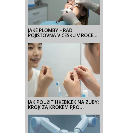
JAKÉ PLOMBY HRADÍ
POJIŠŤOVNA V ČESKU V ROCE
2026?
JAK POUŽÍT HŘEBÍČEK NA ZUBY:
KROK ZA KROKEM PRO
SPRÁVNÉ NASAZENÍ