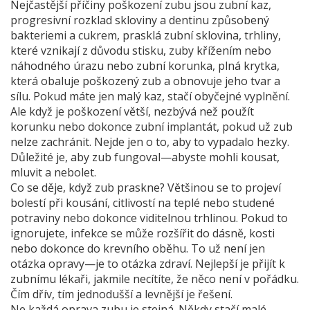
Nejčastější příčiny poškození zubu jsou
zubní kaz
,
progresivní rozklad skloviny a dentinu způsobený
bakteriemi a cukrem
,
prasklá zubní sklovina
,
trhliny,
které vznikají z důvodu stisku, zuby křížením nebo
náhodného úrazu
nebo
zubní korunka
,
plná krytka,
která obaluje poškozený zub a obnovuje jeho tvar a
sílu
. Pokud máte jen malý kaz, stačí obyčejné vyplnění.
Ale když je poškození větší, nezbývá než použít
korunku nebo dokonce zubní implantát, pokud už zub
nelze zachránit. Nejde jen o to, aby to vypadalo hezky.
Důležité je, aby zub fungoval—abyste mohli kousat,
mluvit a nebolet.
Co se děje, když zub praskne? Většinou se to projeví
bolestí při kousání, citlivostí na teplé nebo studené
potraviny nebo dokonce viditelnou trhlinou. Pokud to
ignorujete, infekce se může rozšířit do dásně, kosti
nebo dokonce do krevního oběhu. To už není jen
otázka opravy—je to otázka zdraví. Nejlepší je přijít k
zubnímu lékaři, jakmile necítíte, že něco není v pořádku.
Čím dřív, tím jednodušší a levnější je řešení.
Ne každá oprava zubu je stejná. Někdy stačí malé