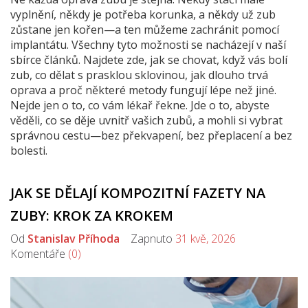
vyplnění, někdy je potřeba korunka, a někdy už zub
zůstane jen kořen—a ten můžeme zachránit pomocí
implantátu. Všechny tyto možnosti se nacházejí v naší
sbírce článků. Najdete zde, jak se chovat, když vás bolí
zub, co dělat s prasklou sklovinou, jak dlouho trvá
oprava a proč některé metody fungují lépe než jiné.
Nejde jen o to, co vám lékař řekne. Jde o to, abyste
věděli, co se děje uvnitř vašich zubů, a mohli si vybrat
správnou cestu—bez překvapení, bez přeplacení a bez
bolesti.
JAK SE DĚLAJÍ KOMPOZITNÍ FAZETY NA
ZUBY: KROK ZA KROKEM
Od
Stanislav Příhoda
Zapnuto
31 kvě, 2026
Komentáře
(0)