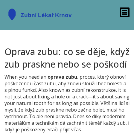
Oprava zubu: co se děje, když
zub praskne nebo se poškodí
When you need an
oprava zubu
,
proces, který obnoví
poškozenou část zubu, aby znovu sloužil bez bolesti a
s plnou funkcí
. Also known as
zubní rekonstrukce
, it is
not just about fixing a hole or a crack—it’s about saving
your natural tooth for as long as possible.
Většina lidí si
myslí, že když zub praskne nebo začne bolet, musí ho
vytrhnout. To ale není pravda. Dnes se díky moderním
materiálům a technikám dá zachránit téměř každý zub, i
když je poškozený. Stačí přijít včas.