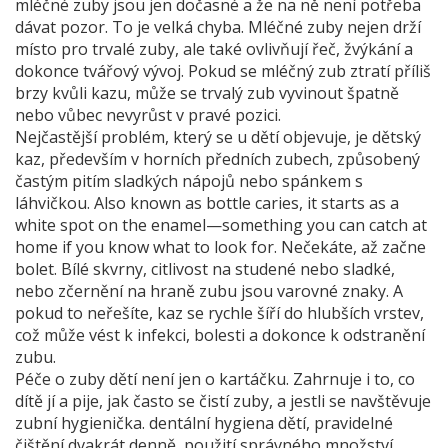
mléčné zuby jsou jen dočasné a že na ně není potřeba
dávat pozor. To je velká chyba. Mléčné zuby nejen drží
místo pro trvalé zuby, ale také ovlivňují řeč, žvýkání a
dokonce tvářový vývoj. Pokud se mléčný zub ztratí příliš
brzy kvůli kazu, může se trvalý zub vyvinout špatně
nebo vůbec nevyrůst v pravé pozici.
Nejčastější problém, který se u dětí objevuje, je
dětský
kaz
,
především v horních předních zubech, způsobený
častým pitím sladkých nápojů nebo spánkem s
láhvičkou
. Also known as
bottle caries
, it starts as a
white spot on the enamel—something you can catch at
home if you know what to look for. Nečekáte, až začne
bolet. Bílé skvrny, citlivost na studené nebo sladké,
nebo zčernění na hraně zubu jsou varovné znaky. A
pokud to neřešíte, kaz se rychle šíří do hlubších vrstev,
což může vést k infekci, bolesti a dokonce k odstranění
zubu.
Péče o zuby dětí není jen o kartáčku. Zahrnuje i to, co
dítě jí a pije, jak často se čistí zuby, a jestli se navštěvuje
zubní hygienička.
dentální hygiena dětí
,
pravidelné
čištění dvakrát denně, použití správného množství