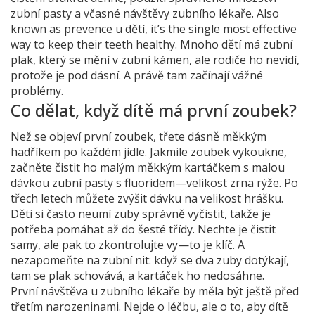
zubní pasty a včasné návštěvy zubního lékaře
. Also
known as
prevence u dětí
, it’s the single most effective
way to keep their teeth healthy. Mnoho dětí má zubní
plak, který se mění v zubní kámen, ale rodiče ho nevidí,
protože je pod dásní. A právě tam začínají vážné
problémy.
Co dělat, když dítě má první zoubek?
Než se objeví první zoubek, třete dásně měkkým
hadříkem po každém jídle. Jakmile zoubek vykoukne,
začněte čistit ho malým měkkým kartáčkem s malou
dávkou zubní pasty s fluoridem—velikost zrna rýže. Po
třech letech můžete zvýšit dávku na velikost hrášku.
Děti si často neumí zuby správně vyčistit, takže je
potřeba pomáhat až do šesté třídy. Nechte je čistit
samy, ale pak to zkontrolujte vy—to je klíč. A
nezapomeňte na zubní nit: když se dva zuby dotýkají,
tam se plak schovává, a kartáček ho nedosáhne.
První návštěva u zubního lékaře by měla být ještě před
třetím narozeninami. Nejde o léčbu, ale o to, aby dítě