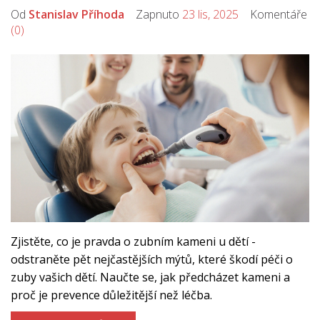
Od
Stanislav Příhoda
Zapnuto
23 lis, 2025
Komentáře
(0)
Zjistěte, co je pravda o zubním kameni u dětí -
odstraněte pět nejčastějších mýtů, které škodí péči o
zuby vašich dětí. Naučte se, jak předcházet kameni a
proč je prevence důležitější než léčba.