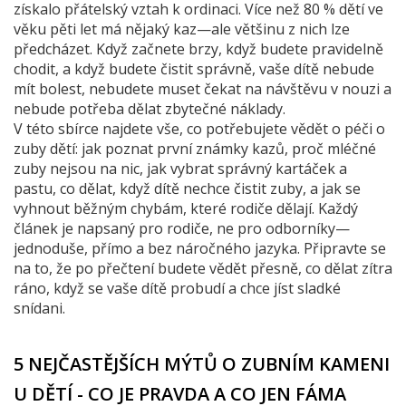
získalo přátelský vztah k ordinaci. Více než 80 % dětí ve
věku pěti let má nějaký kaz—ale většinu z nich lze
předcházet. Když začnete brzy, když budete pravidelně
chodit, a když budete čistit správně, vaše dítě nebude
mít bolest, nebudete muset čekat na návštěvu v nouzi a
nebude potřeba dělat zbytečné náklady.
V této sbírce najdete vše, co potřebujete vědět o péči o
zuby dětí: jak poznat první známky kazů, proč mléčné
zuby nejsou na nic, jak vybrat správný kartáček a
pastu, co dělat, když dítě nechce čistit zuby, a jak se
vyhnout běžným chybám, které rodiče dělají. Každý
článek je napsaný pro rodiče, ne pro odborníky—
jednoduše, přímo a bez náročného jazyka. Připravte se
na to, že po přečtení budete vědět přesně, co dělat zítra
ráno, když se vaše dítě probudí a chce jíst sladké
snídani.
5 NEJČASTĚJŠÍCH MÝTŮ O ZUBNÍM KAMENI
U DĚTÍ - CO JE PRAVDA A CO JEN FÁMA