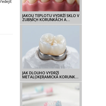
ředejít
JAKOU TEPLOTU VYDRŽÍ SKLO V
ZUBNÍCH KORUNKÁCH A
VLOŽKÁCH?
JAK DLOUHO VYDRŽÍ
METALOKERAMICKÁ KORUNKA?
SKUTEČNÁ ŽIVOTNOST A
FAKTORY OVLIVŇUJÍCÍ JEJÍ
TRVANLIVOST