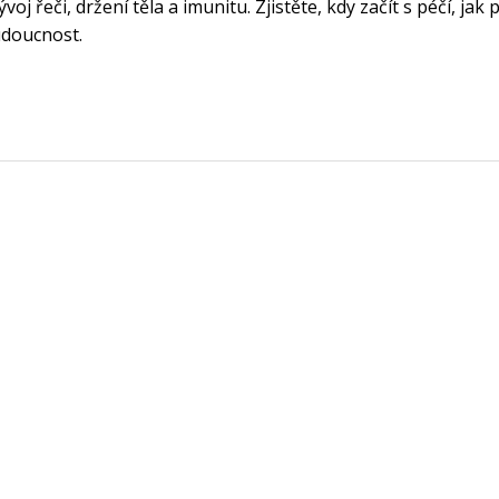
j řeči, držení těla a imunitu. Zjistěte, kdy začít s péčí, jak p
udoucnost.