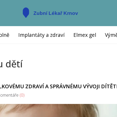
plně
Implantáty a zdraví
Elmex gel
Výmě
u dětí
LKOVÉMU ZDRAVÍ A SPRÁVNÉMU VÝVOJI DÍTĚT
mentáře
(0)