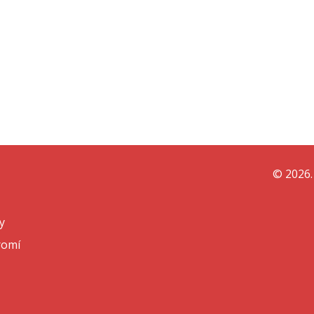
© 2026.
y
romí