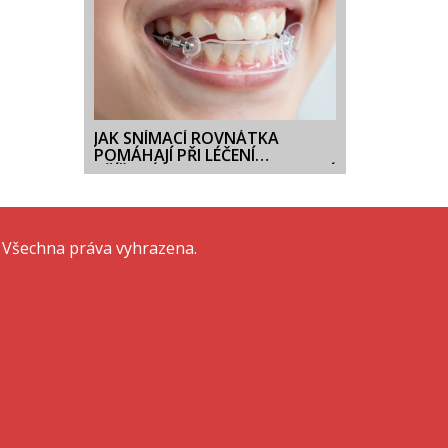
JAK SNÍMACÍ ROVNÁTKA
POMÁHAJÍ PŘI LÉČENÍ
KŘÍŽOVÉHO SKUSU: KOMPLEXNÍ
PRŮVODCE
 Všechna práva vyhrazena.