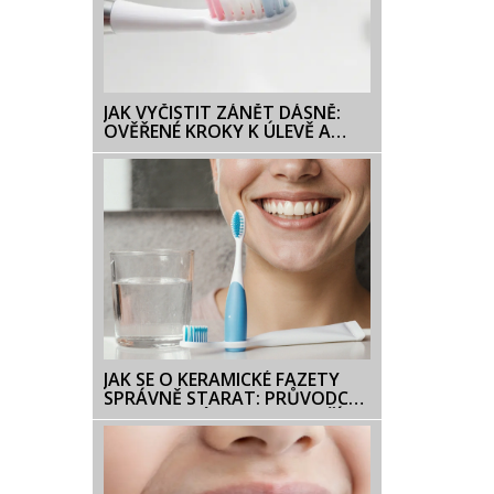
JAK VYČISTIT ZÁNĚT DÁSNĚ:
OVĚŘENÉ KROKY K ÚLEVĚ A
PREVENCI
JAK SE O KERAMICKÉ FAZETY
SPRÁVNĚ STARAT: PRŮVODCE
PRO TRVALÝ LESK A BEZPEČÍ