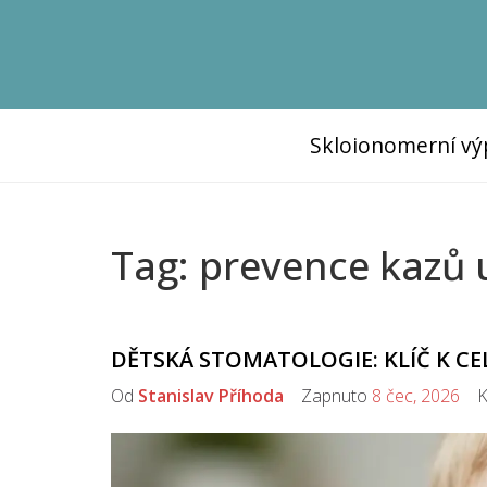
Skloionomerní vý
Tag: prevence kazů 
DĚTSKÁ STOMATOLOGIE: KLÍČ K CE
Od
Stanislav Příhoda
Zapnuto
8 čec, 2026
Ko