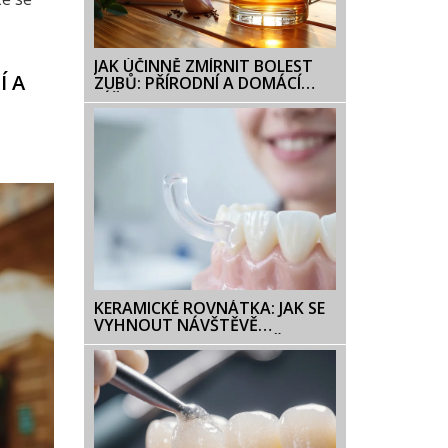
JAK ÚČINNĚ ZMÍRNIT BOLEST
Í A
ZUBŮ: PŘÍRODNÍ A DOMÁCÍ
LÉČBA
KERAMICKÉ ROVNÁTKA: JAK SE
VYHNOUT NÁVŠTĚVĚ
ORTODONTISTY A UDRŽET SI
ÚSMĚV DOKONALÝ