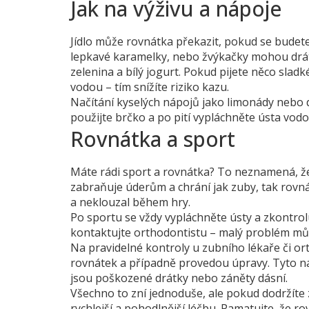
Jak na výživu a nápoje
Jídlo může rovnátka překazit, pokud se budet
lepkavé karamelky, nebo žvýkačky mohou drát
zelenina a bílý jogurt. Pokud pijete něco sladk
vodou – tím snížíte riziko kazu.
Načítání kyselých nápojů jako limonády nebo d
použijte brčko a po pití vypláchněte ústa vodo
Rovnátka a sport
Máte rádi sport a rovnátka? To neznamená, že 
zabraňuje úderům a chrání jak zuby, tak rovná
a neklouzal během hry.
Po sportu se vždy vypláchněte ústy a zkontrolu
kontaktujte orthodontistu – malý problém může
Na pravidelné kontroly u zubního lékaře či or
rovnátek a případně provedou úpravy. Tyto ná
jsou poškozené drátky nebo záněty dásní.
Všechno to zní jednoduše, ale pokud dodržíte
rychlejší a pohodlnější léčbu. Pamatujte, že 