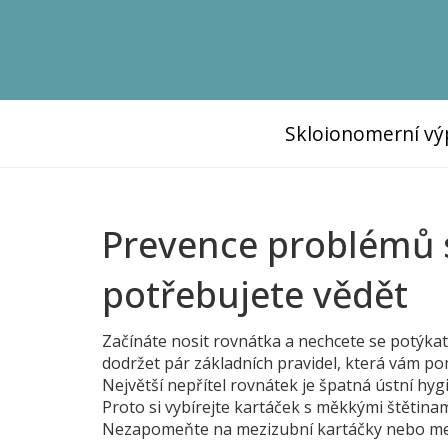
Skloionomerní vý
Prevence problémů 
potřebujete vědět
Začínáte nosit rovnátka a nechcete se potýka
dodržet pár základních pravidel, která vám p
Největší nepřítel rovnátek je špatná ústní hyg
Proto si vybírejte kartáček s měkkými štětinam
Nezapomeňte na mezizubní kartáčky nebo meziz