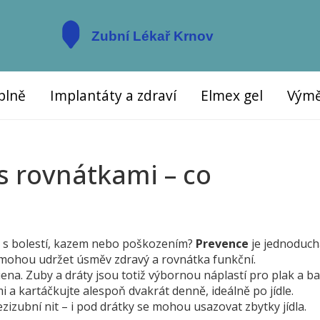
plně
Implantáty a zdraví
Elmex gel
Výmě
s rovnátkami – co
t s bolestí, kazem nebo poškozením?
Prevence
je jednoduchá
omohou udržet úsměv zdravý a rovnátka funkční.
iena. Zuby a dráty jsou totiž výbornou náplastí pro plak a ba
i a kartáčkujte alespoň dvakrát denně, ideálně po jídle.
ubní nit – i pod drátky se mohou usazovat zbytky jídla.