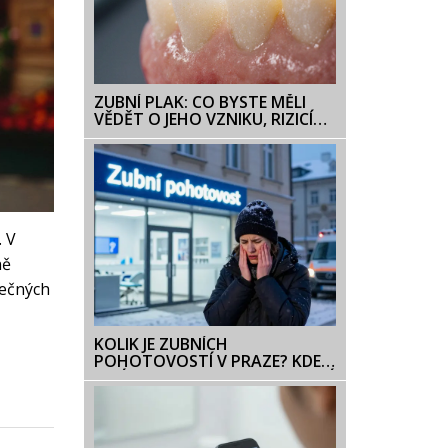
ZUBNÍ PLAK: CO BYSTE MĚLI
VĚDĚT O JEHO VZNIKU, RIZICÍCH
A JAK SE HO ZBAVIT
. V
ně
tečných
KOLIK JE ZUBNÍCH
POHOTOVOSTÍ V PRAZE? KDE
NAJÍT POMOC MIMO PRACOVNÍ
HODINY?