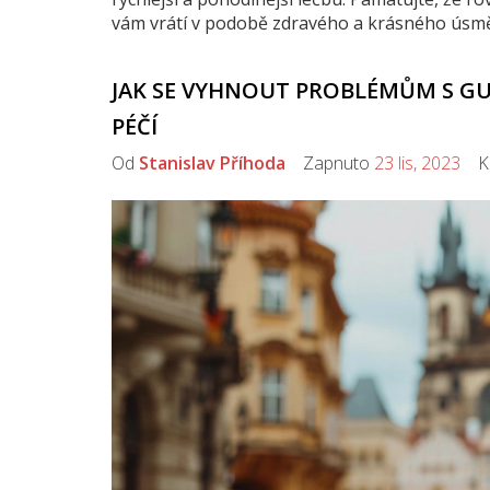
vám vrátí v podobě zdravého a krásného úsm
JAK SE VYHNOUT PROBLÉMŮM S GU
PÉČÍ
Od
Stanislav Příhoda
Zapnuto
23 lis, 2023
Ko