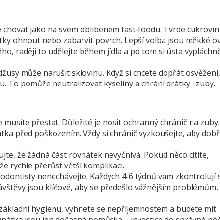
e chovat jako na svém oblíbeném fast‑foodu. Tvrdé cukrovin
ky ohnout nebo zabarvit povrch. Lepší volba jsou měkké o
ého, raději to udělejte během jídla a po tom si ústa vypláchn
žusy může narušit sklovinu. Když si chcete dopřát osvěžení,
u. To pomůže neutralizovat kyseliny a chrání drátky i zuby.
musíte přestat. Důležité je nosit ochranný chránič na zuby
tka před poškozením. Vždy si chránič vyzkoušejte, aby dobř
jte, že žádná část rovnátek nevyčnívá. Pokud něco cítíte,
 rychle přerůst větší komplikaci.
todontisty nenechávejte. Každých 4‑6 týdnů vám zkontrolují 
vštěvy jsou klíčové, aby se předešlo vážnějším problémům,
 základní hygienu, vyhnete se nepříjemnostem a budete mít
rovnátka jsou jen dočasná pomůcka – investice do správné pé