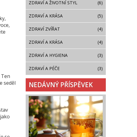
ZDRAVÍ A ŽIVOTNÍ STYL
(6)
ZDRAVÍ A KRÁSA
(5)
ky,
voce,
ZDRAVÍ ZVÍŘAT
(4)
ěte
ZDRAVÍ A KRÁSA
(4)
ZDRAVÍ A HYGIENA
(3)
ZDRAVÍ A PÉČE
(3)
. Ten
e seděl
NEDÁVNÝ PŘÍSPĚVEK
stav
 jako
če se