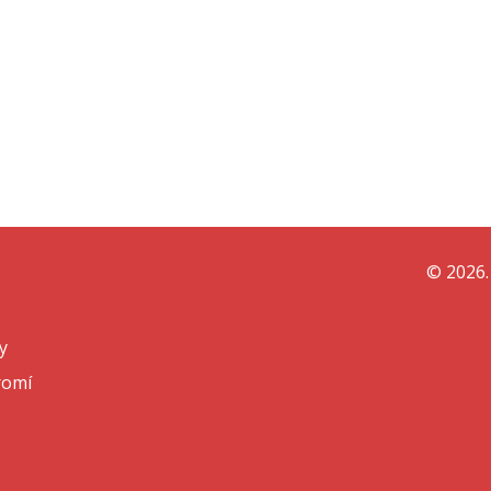
© 2026.
y
romí