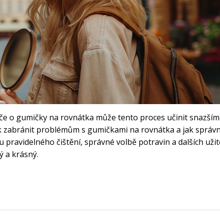
če o gumičky na rovnátka může tento proces učinit snazším
ak zabránit problémům s gumičkami na rovnátka a jak správ
 pravidelného čištění, správné volbě potravin a dalších uži
 a krásný.