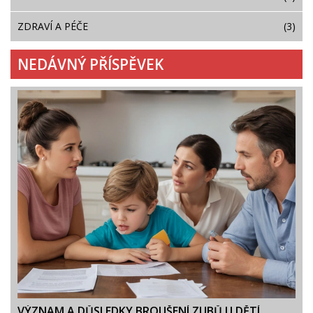
ZDRAVÍ A PÉČE
(3)
NEDÁVNÝ PŘÍSPĚVEK
VÝZNAM A DŮSLEDKY BROUŠENÍ ZUBŮ U DĚTÍ