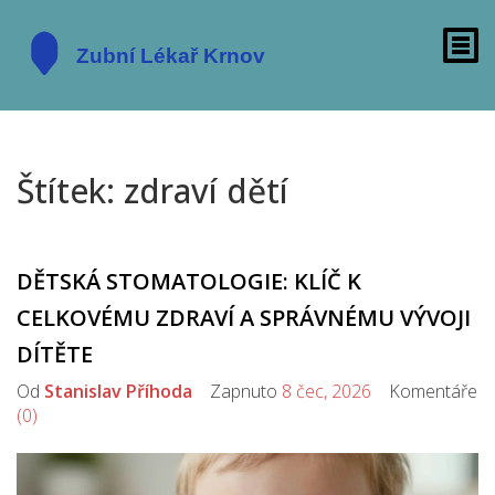
Štítek: zdraví dětí
DĚTSKÁ STOMATOLOGIE: KLÍČ K
CELKOVÉMU ZDRAVÍ A SPRÁVNÉMU VÝVOJI
DÍTĚTE
Od
Stanislav Příhoda
Zapnuto
8 čec, 2026
Komentáře
(0)