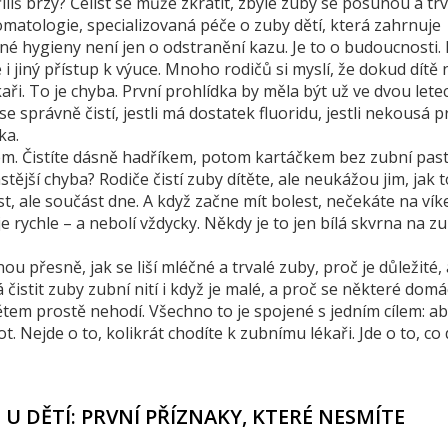
íliš brzy? Čelist se může zkrátit, zbylé zuby se posunou a tr
omatologie
,
specializovaná péče o zuby dětí, která zahrnuje
vné hygieny
není jen o odstranění kazu. Je to o budoucnosti. 
le i jiný přístup k výuce. Mnoho rodičů si myslí, že dokud dítě
ři. To je chyba. První prohlídka by měla být už ve dvou letec
li se správně čistí, jestli má dostatek fluoridu, jestli nekousá p
ka.
em. Čistíte dásně hadříkem, potom kartáčkem bez zubní past
ější chyba? Rodiče čistí zuby dítěte, ale neukážou jim, jak t
st, ale součást dne. A když začne mít bolest, nečekáte na vík
je rychle – a nebolí vždycky. Někdy je to jen bílá skvrna na zu
ou přesně, jak se liší mléčné a trvalé zuby, proč je důležité,
á čistit zuby zubní nití i když je malé, a proč se některé domá
tem prostě nehodí. Všechno to je spojené s jedním cílem: ab
t. Nejde o to, kolikrát chodíte k zubnímu lékaři. Jde o to, co
U DĚTÍ: PRVNÍ PŘÍZNAKY, KTERÉ NESMÍTE