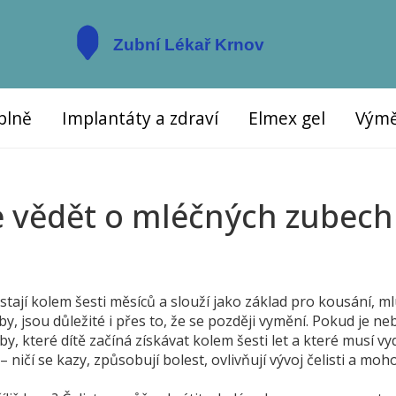
plně
Implantáty a zdraví
Elmex gel
Výmě
e vědět o mléčných zubech
stají kolem šesti měsíců a slouží jako základ pro kousání, m
by
, jsou důležité i přes to, že se později vymění. Pokud je n
by, které dítě začíná získávat kolem šesti let a které musí vy
 ničí se kazy, způsobují bolest, ovlivňují vývoj čelisti a moh