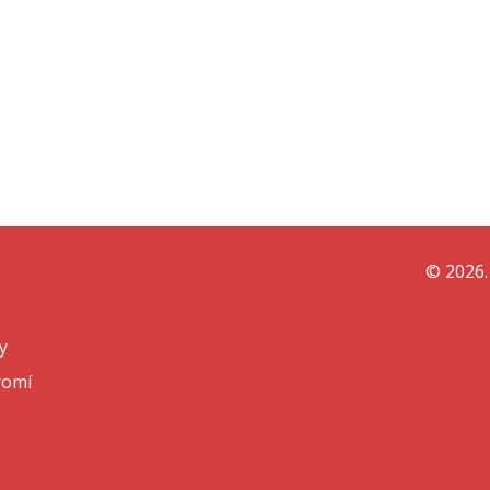
© 2026.
y
romí