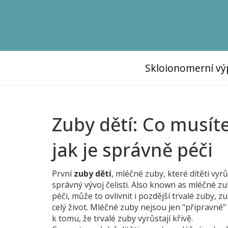
Skloionomerní vý
Zuby dětí: Co musít
jak je správně péči
První
zuby dětí
,
mléčné zuby, které dítěti vyrů
správný vývoj čelisti
. Also known as
mléčné zu
péči, může to ovlivnit i pozdější
trvalé zuby
,
zu
celý život
. Mléčné zuby nejsou jen "přípravné" –
k tomu, že trvalé zuby vyrůstají křivě.