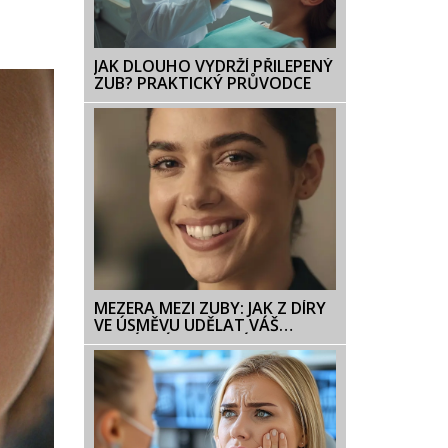
JAK DLOUHO VYDRŽÍ PŘILEPENÝ
ZUB? PRAKTICKÝ PRŮVODCE
MEZERA MEZI ZUBY: JAK Z DÍRY
VE ÚSMĚVU UDĚLAT VÁŠ
UNIKÁTNÍ ZNAK KRÁSY