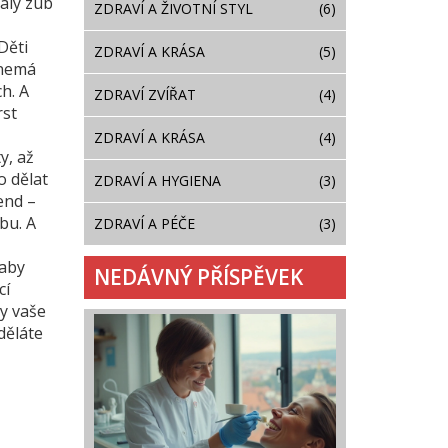
valý zub
ZDRAVÍ A ŽIVOTNÍ STYL
(6)
Děti
ZDRAVÍ A KRÁSA
(5)
 nemá
h. A
ZDRAVÍ ZVÍŘAT
(4)
rst
ZDRAVÍ A KRÁSA
(4)
y, až
o dělat
ZDRAVÍ A HYGIENA
(3)
end –
bu. A
ZDRAVÍ A PÉČE
(3)
 aby
NEDÁVNÝ PŘÍSPĚVEK
cí
y vaše
 děláte