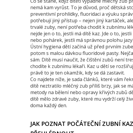
Co se stane, když dítěti vypadne mléčný zub př
nemá kam vyrůst. To je důvod, proč
dětská st
preventivní prohlídky, fluoridaci a výuku sprá
potřebují jiný přístup – nejen jiný kartáček, a
trvalé zuby, není potřeba chodit k zubnímu léka
nejde jen o to, jestli má dítě kaz. Jde o to, jest
nebo pohárek, jestli má správnou polohu jazy
Ústní hygiena dětí začíná už před prvním zub
potom s malou dávkou fluoridové pasty. Nejčast
sám. Dítě musí naučit, že čištění zubů není tre
chodíte k zubnímu lékaři. Kaz u dětí se rozšiřu
právě to je ten okamžik, kdy se dá zastavit.
Co najdete níže, je sada článků, které vám řekn
dítě neztratilo mléčný zub příliš brzy, jak se m
metody na bělení nebo opravy křivých zubů dě
dítě mělo zdravé zuby, které mu vydrží celý živo
doma každý den.
JAK POZNAT POČÁTEČNÍ ZUBNÍ KAZ 