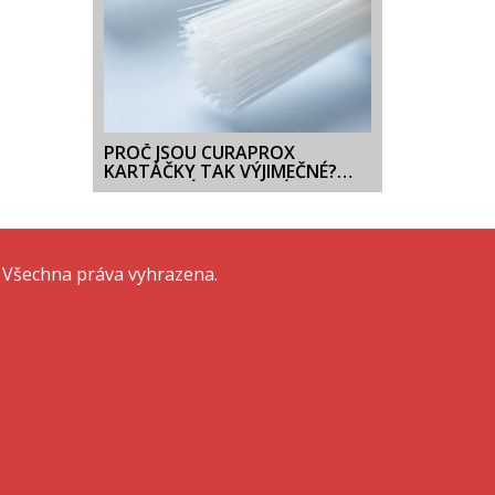
PROČ JSOU CURAPROX
KARTÁČKY TAK VÝJIMEČNÉ?
TAJEMSTVÍ CUREN VLÁKEN A
OCHRANA DÁSNÍ
 Všechna práva vyhrazena.