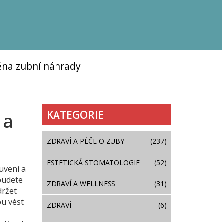
na zubní náhrady
KATEGORIE
 a
ZDRAVÍ A PÉČE O ZUBY
(237)
ESTETICKÁ STOMATOLOGIE
(52)
luvení a
ebudete
ZDRAVÍ A WELLNESS
(31)
držet
ou vést
ZDRAVÍ
(6)