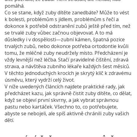
pomáhá.
Co se stane, když zuby dítěte zanedbáte? Může to vést
k bolesti, problémům s jídlem, problémům s řečí a
dokonce k potřebě odstranění zubů ještě před tím, než
se trvalé zuby vůbec začnou objevovat. A to má
důsledky i v dospělosti—zubní kámen, špatná pozice
trvalých zubů, nebo dokonce potřeba ortodontie kvůli
tomu, že mléčné zuby neudržely místo. Předcházení je
vždy levnější než léčba. Stačí pravidelné čištění, zdravá
strava, a návštěva zubního lékaře každých šest měsíců.
V těchto jednoduchých krocích je skrytý klíč k zdravému
úsměvu, který vydrží celý život.
V níže uvedených článcích najdete praktické rady, jak
předcházet kazu, jak správně čistit zuby dítěte, co dělat,
když se objeví první skvrny, a jak vybrat správnou
pastu nebo kartáček. Všechno to, co potřebujete,
abyste se nebojeli, ale spíš aktivně chránili zuby vašich
dětí.