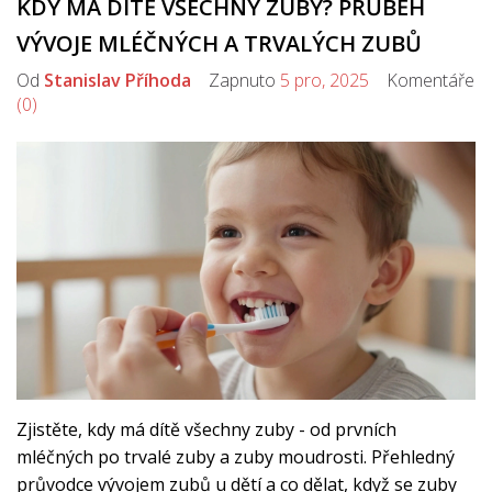
KDY MÁ DÍTĚ VŠECHNY ZUBY? PRŮBĚH
VÝVOJE MLÉČNÝCH A TRVALÝCH ZUBŮ
Od
Stanislav Příhoda
Zapnuto
5 pro, 2025
Komentáře
(0)
Zjistěte, kdy má dítě všechny zuby - od prvních
mléčných po trvalé zuby a zuby moudrosti. Přehledný
průvodce vývojem zubů u dětí a co dělat, když se zuby