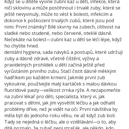
Když se u dítěte vyvine
zubní kaz u dětí
,
infekce, která
ničí sklovinu a může postihnout i trvalé zuby, které se
ještě nevyvinuly
, může to vést k bolesti, infekcím a
dokonce k poškození trvalých zubů, které jsou pod
nimi. První známky? Bílé skvrny na zubech, citlivost na
sladké nebo studené, nebo červené, oteklé dásně.
Nečekáte na bolest—zubní kaz u dětí se léčí lépe, když
ho chytíte hned.
dentální hygiena
,
sada návyků a postupů, které udržují
zuby a dásně zdravé, včetně čištění, výživy a
pravidelných prohlídek
u dětí začíná ještě před
vyrůstáním prvního zubu. Stačí čistit dásně měkkým
hadříkem po každém krmení. Jakmile první zub
vykoukne, používejte malý kartáček s malou dávkou
fluoridové pasty—velikost zrnka rýže. A nezapomeňte
na
zubní lékař pro děti
,
specialista, který ví, jak
pracovat s dětmi, jak jim vysvětlit léčbu a jak odhalit
problémy dříve, než je vidět na oči
. První návštěva by
měla být do jednoho roku věku, ne až když zub bolí.
Tady se nejedná o léčbu, ale o vzdělávání—o to, aby
dítě poznalo, že zubař není strašák, ale někdo, kdo