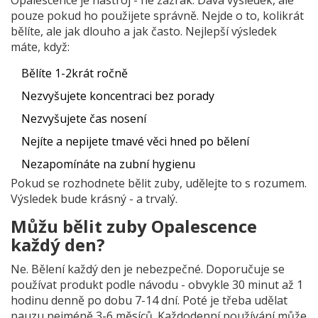
Opalescence je nástroj - ne zázrak. Dává výsledek, ale
pouze pokud ho použijete správně. Nejde o to, kolikrát
bělíte, ale jak dlouho a jak často. Nejlepší výsledek
máte, když:
Bělíte 1-2krát ročně
Nezvyšujete koncentraci bez porady
Nezvyšujete čas nosení
Nejíte a nepijete tmavé věci hned po bělení
Nezapomínáte na zubní hygienu
Pokud se rozhodnete bělit zuby, udělejte to s rozumem.
Výsledek bude krásný - a trvalý.
Můžu bělit zuby Opalescence
každý den?
Ne. Bělení každý den je nebezpečné. Doporučuje se
používat produkt podle návodu - obvykle 30 minut až 1
hodinu denně po dobu 7-14 dní. Poté je třeba udělat
pauzu nejméně 3-6 měsíců. Každodenní používání může