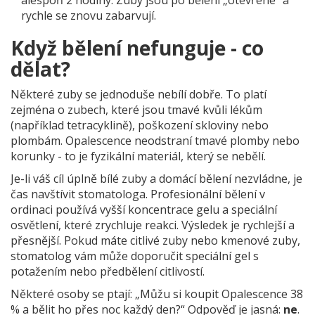
alespoň 2 hodiny. Zuby jsou po bělení „otevřené“ a
rychle se znovu zabarvují.
Když bělení nefunguje - co
dělat?
Některé zuby se jednoduše nebílí dobře. To platí
zejména o zubech, které jsou tmavé kvůli lékům
(například tetracyklině), poškození skloviny nebo
plombám. Opalescence neodstraní tmavé plomby nebo
korunky - to je fyzikální materiál, který se nebělí.
Je-li váš cíl úplně bílé zuby a domácí bělení nezvládne, je
čas navštívit stomatologa. Profesionální bělení v
ordinaci používá vyšší koncentrace gelu a speciální
osvětlení, které zrychluje reakci. Výsledek je rychlejší a
přesnější. Pokud máte citlivé zuby nebo kmenové zuby,
stomatolog vám může doporučit speciální gel s
potažením nebo předbělení citlivostí.
Některé osoby se ptají: „Můžu si koupit Opalescence 38
% a bělit ho přes noc každý den?“ Odpověď je jasná:
ne
.