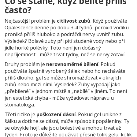
Co se stane, když bělíte příliš
často?
Nejčastější problém je
citlivost zubů
. Když používáte
Opalescence denně po dobu 3-4 týdnů, peroxid vodíku
proniká příliš hluboko a podráždí nervy uvnitř zubu.
Výsledek? Bolavé zuby při pití studené vody nebo při
jídle horké polévky. Toto není jen dočasný
nepříjemnost - může trvat týdny, než se nervy zotaví.
Druhý problém je
nerovnoměrné bělení
. Pokud
používáte špatně vyrobený šálek nebo ho necháváte
příliš dlouho, gel se může shromažďovat v okrajích
zubů nebo mezi nimi. Výsledek? Zuby vypadají jako
„přebílené“ v jednom místě a „nebílé“ v jiném. To není
jen estetická chyba - může vyžadovat nápravu u
stomatologa.
Třetí riziko je
poškození dásní
. Pokud gel unikne z
šálku a dotkne se dásní, může způsobit popáleniny. Ty
se obvykle hojí, ale jsou bolestivé a mohou trvat až
týden. Proto je důležité používat přesně tolik gelu, kolik