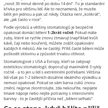
„nosit 30 minut denně po dobu 14 dní“. To je standardní
křivka pro většinu lidí. Ale to neznamená, že musíte
bělit jen jednou a pak už nikdy. Otázka není „kolikrát“,
ale „jak často v roce“.
Podle výrobců a většiny stomatologů je bezpečné
opakovat domácí bělení
1-2krát ročně
. Pokud máte
zuby, které se rychle znovu ztmavují (například kvůli
kávě, čaji nebo kouření), můžete zvážit opakování
každých 6 měsíců. Ale ne častěji. Příliš časté bělení může
poškodit sklovinu a způsobit trvalou citlivost.
Stomatologové z USA a Evropy, kteří se zabývají
estetickou stomatologií, doporučují maximálně 3 cykly
ročně - a to jen u lidí s extrémními potřebami. Většina
lidí však po 1-2 běleních dosáhne ideálního výsledku a
nemusí opakovat. Pokud se vám barva zubů znovu
změní, nejprve zkontrolujte, zda nekouříte, nepijete
tmavé nápoje nebo nejíte potraviny s intenzivními
barvivy - to je častější příčina než „bělení selhalo“.