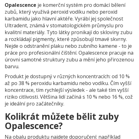
Opalescence
je
komerční systém pro domácí bělení
zubů, který využívá peroxid vodíku nebo peroxid
karbamidu jako hlavní aktéře
. Vyrábí jej společnost
Ultradent, známá v stomatologickém průmyslu pro
kvalitní materiály
. Tyto látky pronikají do skloviny zubu
a rozkládají pigmenty, které způsobují tmavé skvrny.
Nejde o odstranění plaku nebo zubního kamene - to je
práce pro profesionální čištění. Opalescence pracuje na
úrovni samotné struktury zubu a mění jeho přirozenou
barvu.
Produkt je dostupný v různých koncentracích: od 10 %
až po 38 % peroxidu karbamidu nebo vodíku. Čím vyšší
koncentrace, tím rychlejší výsledek - ale také tím vyšší
riziko citlivosti. Většina lidí začíná s 10 % nebo 16 %, což
je ideální pro začátečníky.
Kolikrát můžete bělit zuby
Opalescence?
Na obalu produktu najdete doporučení: například