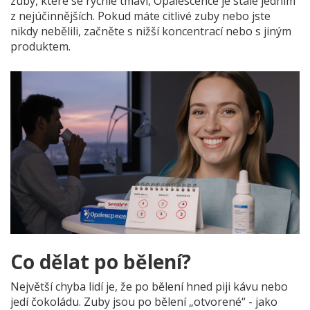
zuby, které se rychle tmaví, Opalescence je stále jedním
z nejúčinnějších. Pokud máte citlivé zuby nebo jste
nikdy nebělili, začněte s nižší koncentrací nebo s jiným
produktem.
Co dělat po bělení?
Největší chyba lidí je, že po bělení hned piji kávu nebo
jedí čokoládu. Zuby jsou po bělení „otvorené“ - jako