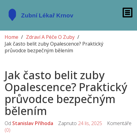
Home
Zdraví A Péče O Zuby
Jak často belit zuby Opalescence? Praktický
průvodce bezpečným bělením
Jak často belit zuby
Opalescence? Praktický
průvodce bezpečným
bělením
Od
Stanislav Příhoda
Zapnuto
24 lis, 2025
Komentáře
(0)