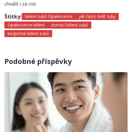
chválit i za rok.
Štítky:
bělení zubů Opalescence
jak často belit zuby
Opalescence bělení
domácí bělení zubů
bezpečné bělení zubů
Podobné příspěvky