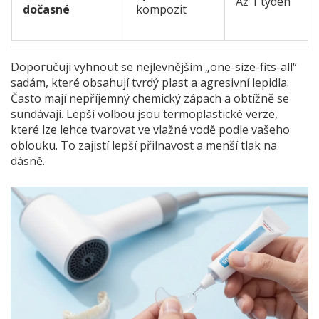
Až 1 týden
dočasné
kompozit
Doporučuji vyhnout se nejlevnějším „one-size-fits-all“
sadám, které obsahují tvrdý plast a agresivní lepidla.
Často mají nepříjemný chemický zápach a obtížně se
sundávají. Lepší volbou jsou termoplastické verze,
které lze lehce tvarovat ve vlažné vodě podle vašeho
oblouku. To zajistí lepší přilnavost a menší tlak na
dásně.