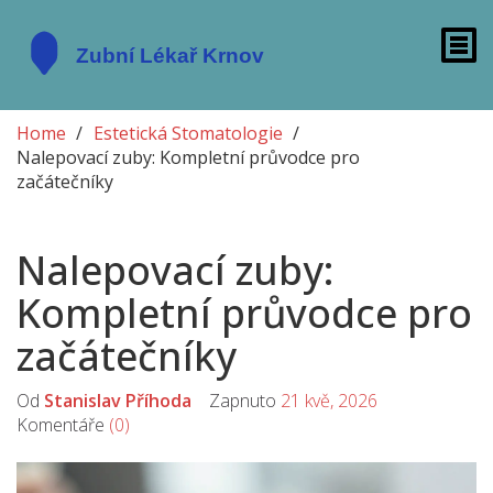
Home
Estetická Stomatologie
Nalepovací zuby: Kompletní průvodce pro
začátečníky
Nalepovací zuby:
Kompletní průvodce pro
začátečníky
Od
Stanislav Příhoda
Zapnuto
21 kvě, 2026
Komentáře
(0)