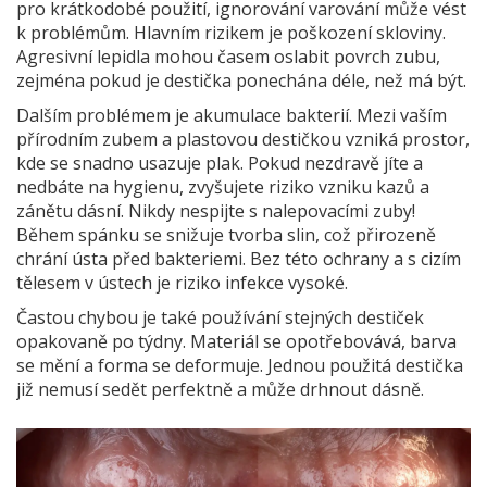
pro krátkodobé použití, ignorování varování může vést
k problémům. Hlavním rizikem je poškození skloviny.
Agresivní lepidla mohou časem oslabit povrch zubu,
zejména pokud je destička ponechána déle, než má být.
Dalším problémem je akumulace bakterií. Mezi vaším
přírodním zubem a plastovou destičkou vzniká prostor,
kde se snadno usazuje plak. Pokud nezdravě jíte a
nedbáte na hygienu, zvyšujete riziko vzniku kazů a
zánětu dásní. Nikdy nespijte s nalepovacími zuby!
Během spánku se snižuje tvorba slin, což přirozeně
chrání ústa před bakteriemi. Bez této ochrany a s cizím
tělesem v ústech je riziko infekce vysoké.
Častou chybou je také používání stejných destiček
opakovaně po týdny. Materiál se opotřebovává, barva
se mění a forma se deformuje. Jednou použitá destička
již nemusí sedět perfektně a může drhnout dásně.