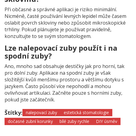
Při občasné a správné aplikaci je riziko minimální.
Nicméně, časté používání levných lepidel může časem
oslabit povrch skloviny nebo způsobit mikroskopické
trhliny. Pokud plánujete je používat pravidelně,
konzultujte to se svým stomatologem.
Lze nalepovací zuby použít i na
spodní zuby?
Ano, mnoho sad obsahuje destičky jak pro horní, tak
pro dolní zuby. Aplikace na spodní zuby je však
složitější kvůli menšímu prostoru a většímu dotyku s
jazykem. Často působí více nepohodlí a mohou
ovlivňovat artikulaci. Začněte pouze s horními zuby,
pokud jste začátečník.
Štítky:
nalepovací zuby
estetická stomatologie
dočasné zubní korunky
bílé zuby rychle
DIY úsměv