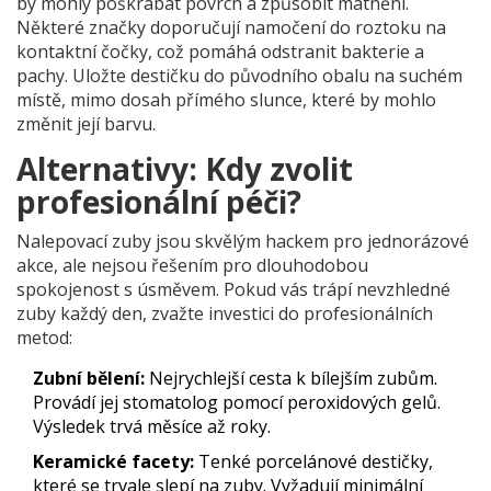
by mohly poškrábat povrch a způsobit matnění.
Některé značky doporučují namočení do roztoku na
kontaktní čočky, což pomáhá odstranit bakterie a
pachy. Uložte destičku do původního obalu na suchém
místě, mimo dosah přímého slunce, které by mohlo
změnit její barvu.
Alternativy: Kdy zvolit
profesionální péči?
Nalepovací zuby jsou skvělým hackem pro jednorázové
akce, ale nejsou řešením pro dlouhodobou
spokojenost s úsměvem. Pokud vás trápí nevzhledné
zuby každý den, zvažte investici do profesionálních
metod:
Zubní bělení:
Nejrychlejší cesta k bílejším zubům.
Provádí jej stomatolog pomocí peroxidových gelů.
Výsledek trvá měsíce až roky.
Keramické facety:
Tenké porcelánové destičky,
které se trvale slepí na zuby. Vyžadují minimální