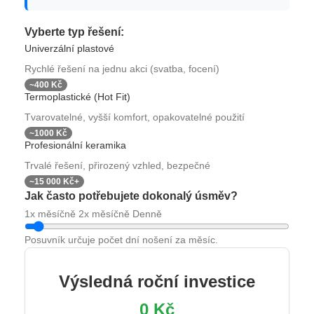
Vyberte typ řešení:
Univerzální plastové
Rychlé řešení na jednu akci (svatba, focení)
~400 Kč
Termoplastické (Hot Fit)
Tvarovatelné, vyšší komfort, opakovatelné použití
~1000 Kč
Profesionální keramika
Trvalé řešení, přirozený vzhled, bezpečné
~15 000 Kč+
Jak často potřebujete dokonalý úsměv?
1x měsíčně
2x měsíčně
Denně
Posuvník určuje počet dní nošení za měsíc.
Výsledná roční investice
0 Kč