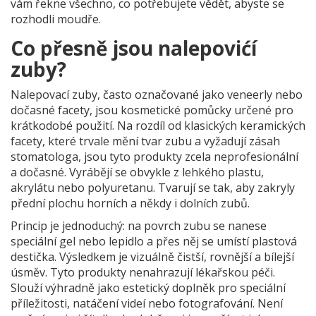
vám řekne všechno, co potřebujete vědět, abyste se
rozhodli moudře.
Co přesně jsou nalepovićí
zuby?
Nalepovací zuby
, často označované jako
veneerly
nebo
dočasné facety
, jsou kosmetické pomůcky určené pro
krátkodobé použití. Na rozdíl od klasických keramických
facety, které trvale mění tvar zubu a vyžadují zásah
stomatologa, jsou tyto produkty zcela neprofesionální
a dočasné. Vyrábějí se obvykle z lehkého plastu,
akrylátu nebo polyuretanu. Tvarují se tak, aby zakryly
přední plochu horních a někdy i dolních zubů.
Princip je jednoduchý: na povrch zubu se nanese
speciální gel nebo lepidlo a přes něj se umístí plastová
destička. Výsledkem je vizuálně čistší, rovnější a bílejší
úsměv. Tyto produkty nenahrazují lékařskou péči.
Slouží výhradně jako estetický doplněk pro speciální
příležitosti, natáčení videí nebo fotografování. Není