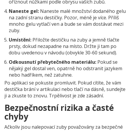
oříznout nůžkami podle obrysu vaších zubů.
Naneste gel:
Naneste malé množství dodaného gelu
na zadní stranu destičky. Pozor, méně je více. Příliš
mnoho gelu vytlačí ven a bude se vám dostávat mezi
zuby.
Umístění:
Přiložte destičku na zuby a jemně tlačte
prsty, dokud nezapadne na místo. Držte ji tam po
dobu uvedenou v návodu (obvykle 30-60 sekund).
Odkousnutí přebytečného materiálu:
Pokud se
nějaký gel dostal ven, opatrně ho odstranit jazykem
nebo hadříkem, než zatuhne.
Po aplikaci se pokuste promluvit. Pokud cítíte, že vám
destička brání v artikulaci nebo tlačí na dásně, sundejte
ji a zkuste to znovu. Trpělivost je zde zásadní.
Bezpečnostní rizika a časté
chyby
Ačkoliv jsou nalepovací zuby považovány za bezpečné