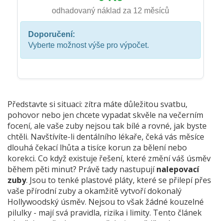
odhadovaný náklad za 12 měsíců
Doporučení:
Vyberte možnost výše pro výpočet.
Představte si situaci: zítra máte důležitou svatbu,
pohovor nebo jen chcete vypadat skvěle na večerním
focení, ale vaše zuby nejsou tak bílé a rovné, jak byste
chtěli. Navštívíte-li dentálního lékaře, čeká vás měsíce
dlouhá čekací lhůta a tisíce korun za bělení nebo
korekci. Co když existuje řešení, které změní váš úsměv
během pěti minut? Právě tady nastupují
nalepovací
zuby
. Jsou to tenké plastové pláty, které se přilepí přes
vaše přírodní zuby a okamžitě vytvoří dokonalý
Hollywoodský úsměv. Nejsou to však žádné kouzelné
pilulky - mají svá pravidla, rizika i limity. Tento článek