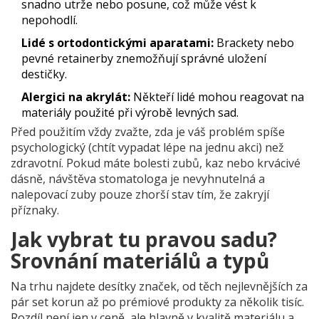
snadno utrže nebo posune, což může vést k
nepohodlí.
Lidé s ortodontickými aparatami:
Brackety nebo
pevné retainerby znemožňují správné uložení
destičky.
Alergici na akrylát:
Někteří lidé mohou reagovat na
materiály použité při výrobě levných sad.
Před použitím vždy zvažte, zda je váš problém spíše
psychologický (chtít vypadat lépe na jednu akci) než
zdravotní. Pokud máte bolesti zubů, kaz nebo krvácivé
dásně, návštěva stomatologa je nevyhnutelná a
nalepovací zuby pouze zhorší stav tím, že zakryjí
příznaky.
Jak vybrat tu pravou sadu?
Srovnání materiálů a typů
Na trhu najdete desítky značek, od těch nejlevnějších za
pár set korun až po prémiové produkty za několik tisíc.
Rozdíl není jen v ceně, ale hlavně v kvalitě materiálu a