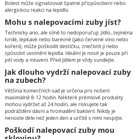
Bolest může signalizovat špatné přizpůsobení nebo
alergickou reakci na lepidlo.
Mohu s nalepovacími zuby jíst?
Technicky ano, ale silně to nedoporučuji. Jídlo, zejména
tvrdé, lepkavé nebo barevné (jako červené víno nebo
koření), může poškodit destičku, znečistit ji nebo
způsobit uvolnění lepidla. Ideální je nosit je pouze při
pití vody a mluvení. Před jídlem je vždy sundejte.
Jak dlouho vydrží nalepovací zuby
na zubech?
Většina komerčních sad je určena pro nošení
maximálně 8-12 hodin. Některé prémiové produkty
mohou vydržet až 24 hodin, ale riskujete tak
podráždění dásní a hromadění bakterií. Nikdy je
nenoste déle než jeden den a určitě s nimi nespijte.
Poškodí nalepovací zuby mou
sklovinu?