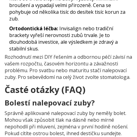
broušení a vypadají velmi přirozeně. Cena se
pohybuje od několika tisíc do desítek tisíc korun za
zub.
Ortodontická léčba:
Invisalign nebo tradiční
brackety vyřeší nerovnosti zubů trvale. Je to
dlouhodobá investice, ale výsledkem je zdravý a
stabilní skus.
Rozhodnutí mezi DIY řešením a odbornou péčí závisí na
vašem rozpočtu, časovém horizontu a závažnosti
problému. Pro svatbu nebo maturitu stačí nalepovací
zuby. Pro sebevědomí na celý život zvolte stomatologa.
Časté otázky (FAQ)
Bolestí nalepovací zuby?
Správně aplikované nalepovací zuby by neměly bolet.
Mohou však způsobit tlak na dásně nebo mírné
nepohodlí při mluvení, zejména v první hodině nošení.
Pokud cítíte ostrou bolest, ihned destičku sundejte.