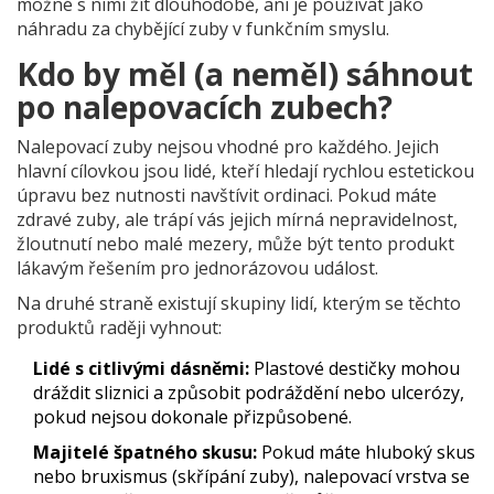
možné s nimi žít dlouhodobě, ani je používat jako
náhradu za chybějící zuby v funkčním smyslu.
Kdo by měl (a neměl) sáhnout
po nalepovacích zubech?
Nalepovací zuby nejsou vhodné pro každého. Jejich
hlavní cílovkou jsou lidé, kteří hledají rychlou estetickou
úpravu bez nutnosti navštívit ordinaci. Pokud máte
zdravé zuby, ale trápí vás jejich mírná nepravidelnost,
žloutnutí nebo malé mezery, může být tento produkt
lákavým řešením pro jednorázovou událost.
Na druhé straně existují skupiny lidí, kterým se těchto
produktů raději vyhnout:
Lidé s citlivými dásněmi:
Plastové destičky mohou
dráždit sliznici a způsobit podráždění nebo ulcerózy,
pokud nejsou dokonale přizpůsobené.
Majitelé špatného skusu:
Pokud máte hluboký skus
nebo bruxismus (skřípání zuby), nalepovací vrstva se