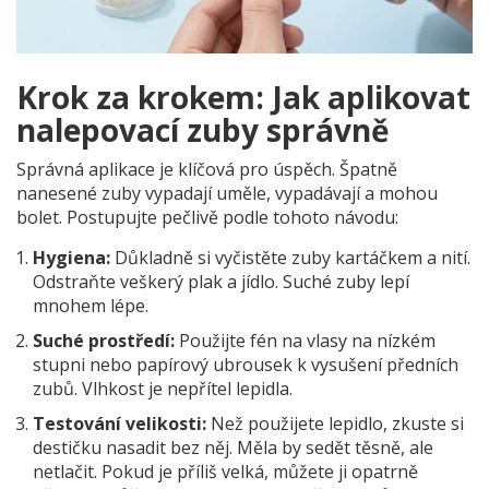
Krok za krokem: Jak aplikovat
nalepovací zuby správně
Správná aplikace je klíčová pro úspěch. Špatně
nanesené zuby vypadají uměle, vypadávají a mohou
bolet. Postupujte pečlivě podle tohoto návodu:
Hygiena:
Důkladně si vyčistěte zuby kartáčkem a nití.
Odstraňte veškerý plak a jídlo. Suché zuby lepí
mnohem lépe.
Suché prostředí:
Použijte fén na vlasy na nízkém
stupni nebo papírový ubrousek k vysušení předních
zubů. Vlhkost je nepřítel lepidla.
Testování velikosti:
Než použijete lepidlo, zkuste si
destičku nasadit bez něj. Měla by sedět těsně, ale
netlačit. Pokud je příliš velká, můžete ji opatrně