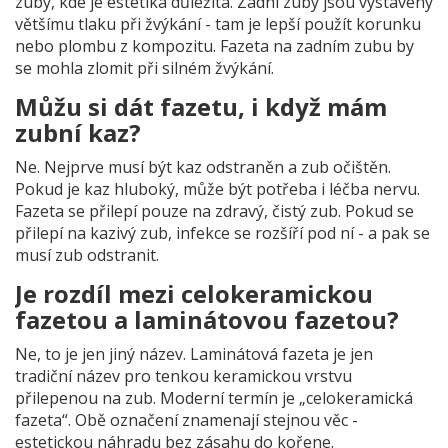
zuby, kde je estetika důležitá. Zadní zuby jsou vystaveny
většímu tlaku při žvýkání - tam je lepší použít korunku
nebo plombu z kompozitu. Fazeta na zadním zubu by
se mohla zlomit při silném žvýkání.
Můžu si dát fazetu, i když mám
zubní kaz?
Ne. Nejprve musí být kaz odstraněn a zub očištěn.
Pokud je kaz hluboký, může být potřeba i léčba nervu.
Fazeta se přilepí pouze na zdravý, čistý zub. Pokud se
přilepí na kazivý zub, infekce se rozšíří pod ní - a pak se
musí zub odstranit.
Je rozdíl mezi celokeramickou
fazetou a laminátovou fazetou?
Ne, to je jen jiný název. Laminátová fazeta je jen
tradiční název pro tenkou keramickou vrstvu
přilepenou na zub. Moderní termín je „celokeramická
fazeta“. Obě označení znamenají stejnou věc -
estetickou náhradu bez zásahu do kořene.