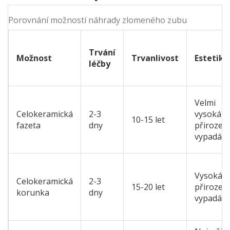
Porovnání možností náhrady zlomeného zubu
Trvání
Možnost
Trvanlivost
Estetika
léčby
Velmi
Celokeramická
2-3
vysoká -
10-15 let
fazeta
dny
přirozen
vypadá
Vysoká -
Celokeramická
2-3
15-20 let
přirozen
korunka
dny
vypadá