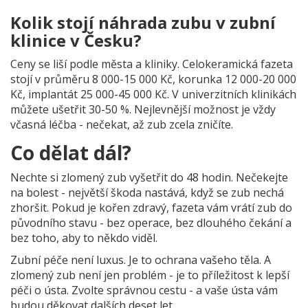
Kolik stojí náhrada zubu v zubní
klinice v Česku?
Ceny se liší podle města a kliniky. Celokeramická fazeta
stojí v průměru 8 000-15 000 Kč, korunka 12 000-20 000
Kč, implantát 25 000-45 000 Kč. V univerzitních klinikách
můžete ušetřit 30-50 %. Nejlevnější možnost je vždy
včasná léčba - nečekat, až zub zcela zničíte.
Co dělat dál?
Nechte si zlomený zub vyšetřit do 48 hodin. Nečekejte
na bolest - největší škoda nastává, když se zub nechá
zhoršit. Pokud je kořen zdravý, fazeta vám vrátí zub do
původního stavu - bez operace, bez dlouhého čekání a
bez toho, aby to někdo viděl.
Zubní péče není luxus. Je to ochrana vašeho těla. A
zlomený zub není jen problém - je to příležitost k lepší
péči o ústa. Zvolte správnou cestu - a vaše ústa vám
budou děkovat dalších deset let.