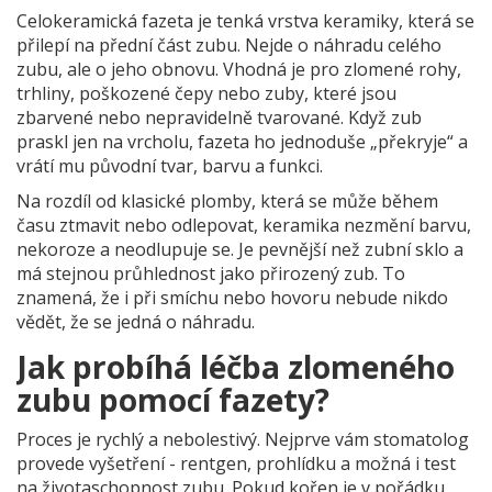
Celokeramická fazeta je tenká vrstva keramiky, která se
přilepí na přední část zubu. Nejde o náhradu celého
zubu, ale o jeho obnovu. Vhodná je pro zlomené rohy,
trhliny, poškozené čepy nebo zuby, které jsou
zbarvené nebo nepravidelně tvarované. Když zub
praskl jen na vrcholu, fazeta ho jednoduše „překryje“ a
vrátí mu původní tvar, barvu a funkci.
Na rozdíl od klasické plomby, která se může během
času ztmavit nebo odlepovat, keramika nezmění barvu,
nekoroze a neodlupuje se. Je pevnější než zubní sklo a
má stejnou průhlednost jako přirozený zub. To
znamená, že i při smíchu nebo hovoru nebude nikdo
vědět, že se jedná o náhradu.
Jak probíhá léčba zlomeného
zubu pomocí fazety?
Proces je rychlý a nebolestivý. Nejprve vám stomatolog
provede vyšetření - rentgen, prohlídku a možná i test
na životaschopnost zubu. Pokud kořen je v pořádku,