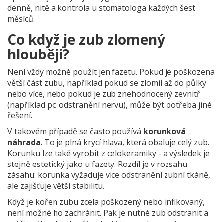
denně, nitě a kontrola u stomatologa každých šest
měsíců.
Co když je zub zlomený
hlouběji?
Není vždy možné použít jen fazetu. Pokud je poškozena
větší část zubu, například pokud se zlomil až do půlky
nebo více, nebo pokud je zub znehodnocený zevnitř
(například po odstranění nervu), může být potřeba jiné
řešení.
V takovém případě se často používá
korunková
náhrada
. To je plná krycí hlava, která obaluje celý zub.
Korunku lze také vyrobit z celokeramiky - a výsledek je
stejně estetický jako u fazety. Rozdíl je v rozsahu
zásahu: korunka vyžaduje více odstranění zubní tkáně,
ale zajišťuje větší stabilitu.
Když je kořen zubu zcela poškozený nebo infikovaný,
není možné ho zachránit. Pak je nutné zub odstranit a