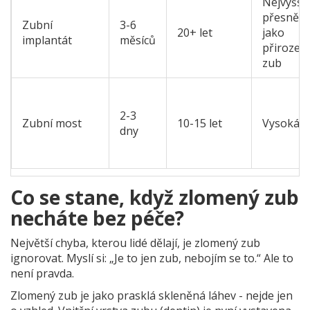
Nejvyšší 
přesně
Zubní
3-6
20+ let
jako
implantát
měsíců
přirozen
zub
2-3
Zubní most
10-15 let
Vysoká
dny
Co se stane, když zlomený zub
necháte bez péče?
Největší chyba, kterou lidé dělají, je zlomený zub
ignorovat. Myslí si: „Je to jen zub, nebojím se to.“ Ale to
není pravda.
Zlomený zub je jako prasklá skleněná láhev - nejde jen