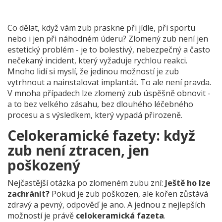
Co dělat, když vám zub praskne při jídle, při sportu
nebo i jen při náhodném úderu? Zlomený zub není jen
estetický problém - je to bolestivý, nebezpečný a často
nečekaný incident, který vyžaduje rychlou reakci.
Mnoho lidí si myslí, že jedinou možností je zub
vytrhnout a nainstalovat implantát. To ale není pravda.
V mnoha případech lze zlomený zub úspěšně obnovit -
a to bez velkého zásahu, bez dlouhého léčebného
procesu a s výsledkem, který vypadá přirozeně.
Celokeramické fazety: když
zub není ztracen, jen
poškozený
Nejčastější otázka po zlomeném zubu zní:
Ještě ho lze
zachránit?
Pokud je zub poškozen, ale kořen zůstává
zdravý a pevný, odpověď je ano. A jednou z nejlepších
možností je právě
celokeramická fazeta
.