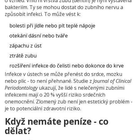
o vzhled. Vnitřní vrstva zubu (dentin) je nyní vystavena
bakteriím. Ty se mohou dostat do zubního nervu a
způsobit infekci. To může vést k:
bolesti při jídle nebo pít teplé nápoje
otekání dásní nebo tváře
zápachu z úst
ztrátě zubu
rozšíření infekce do čelisti nebo dokonce do krve
Infekce v ústech se může přenést do srdce, mozku
nebo plic - to není přehnané. Studie z
Journal of Clinical
Periodontology
ukazují, že lidé s nelečenými zubními
infekcemi mají o 20 % vyšší riziko srdečních
onemocnění. Zlomený zub není jen estetický problém -
je to potenciální zdravotní riziko.
Když nemáte peníze - co
dělat?