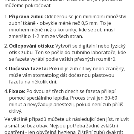
můžeme pokračovat.
Příprava zubu:
Odeberou se jen minimální množství
zubní tkáně - obvykle méně než 0,5 mm. To je
mnohem méně než u korunky, kde se zub musí
zmenšit o 1-2 mm ze všech stran.
Odlepování otisku:
Vytvoří se digitální nebo fyzický
otisk zubu. Ten se pošle do zubního laboratoře, kde
se fazeta vyrábí podle vašich přesných rozměrů.
Dočasná fazeta:
Pokud je zub citlivý nebo zraněný,
může vám stomatolog dát dočasnou plastovou
fazetu na několik dní.
Fixace:
Po dvou až třech dnech se fazeta přilepí
pomocí speciálního lepidla. Proces trvá jen 30-60
minut a nevyžaduje anestezii, pokud není zub příliš
citlivý.
Ve většině případů můžete už následující den jíst, mluvit
a smát se bez obav. Nejsou potřeba žádné zvláštní
opatření - jen obyčejná hygiena: čištění zubů dvakrát