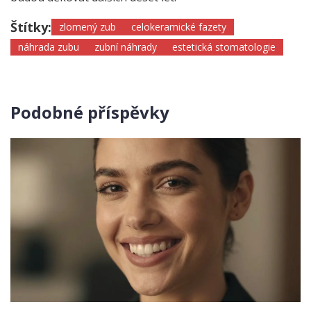
Štítky:
zlomený zub
celokeramické fazety
náhrada zubu
zubní náhrady
estetická stomatologie
Podobné příspěvky