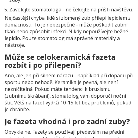
Zavolejte stomatologa - ne čekejte na příští návštěvu.
Nejčastější chyba: lidé si zlomený zub přilepí lepidlem z
domácnosti. To je nebezpečné - může poškodit zubní
tkáň nebo způsobit infekci. Nikdy nepoužívejte běžné
lepidlo. Pouze stomatolog má správné materiály a
nástroje.
Může se celokeramická fazeta
rozbít i po přilepení?
Ano, ale jen při silném nárazu - například při dopadu při
sportu nebo nehodě. Keramika je pevná, ale není
nezničitelná. Pokud máte tendenci k bruxismu
(zubnímu škrábaní), stomatolog vám doporučí noční
štít. Většina fazet vydrží 10-15 let bez problémů, pokud
je chráníte.
Je fazeta vhodná i pro zadní zuby?
Obvykle ne. Fazety se používají především na přední