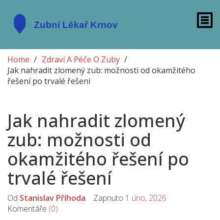
Home
Zdraví A Péče O Zuby
Jak nahradit zlomený zub: možnosti od okamžitého
řešení po trvalé řešení
Jak nahradit zlomený
zub: možnosti od
okamžitého řešení po
trvalé řešení
Od
Stanislav Příhoda
Zapnuto
1 úno, 2026
Komentáře
(0)