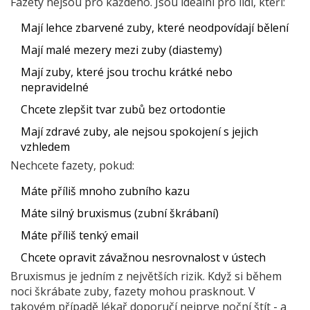
Fazety nejsou pro každého. Jsou ideální pro lidi, kteří:
Mají lehce zbarvené zuby, které neodpovídají bělení
Mají malé mezery mezi zuby (diastemy)
Mají zuby, které jsou trochu krátké nebo
nepravidelné
Chcete zlepšit tvar zubů bez ortodontie
Mají zdravé zuby, ale nejsou spokojení s jejich
vzhledem
Nechcete fazety, pokud:
Máte příliš mnoho zubního kazu
Máte silný bruxismus (zubní škrábaní)
Máte příliš tenký email
Chcete opravit závažnou nesrovnalost v ústech
Bruxismus je jedním z největších rizik. Když si během
noci škrábate zuby, fazety mohou prasknout. V
takovém případě lékař doporučí nejprve noční štít - a