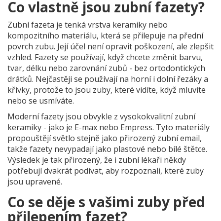
Co vlastně jsou zubní fazety?
Zubní fazeta je tenká vrstva keramiky nebo
kompozitního materiálu, která se přilepuje na přední
povrch zubu. Její účel není opravit poškození, ale zlepšit
vzhled. Fazety se používají, když chcete změnit barvu,
tvar, délku nebo zarovnání zubů - bez ortodontických
drátků. Nejčastěji se používají na horní i dolní řezáky a
křivky, protože to jsou zuby, které vidíte, když mluvíte
nebo se usmíváte.
Moderní fazety jsou obvykle z vysokokvalitní zubní
keramiky - jako je E-max nebo Empress. Tyto materiály
propouštějí světlo stejně jako přirozený zubní email,
takže fazety nevypadají jako plastové nebo bílé štětce.
Výsledek je tak přirozený, že i zubní lékaři někdy
potřebují dvakrát podívat, aby rozpoznali, které zuby
jsou upravené.
Co se děje s vašimi zuby před
přilepením fazet?