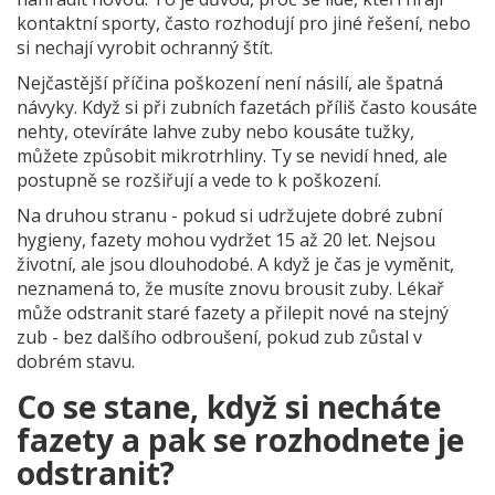
kontaktní sporty, často rozhodují pro jiné řešení, nebo
si nechají vyrobit ochranný štít.
Nejčastější příčina poškození není násilí, ale špatná
návyky. Když si při zubních fazetách příliš často kousáte
nehty, otevíráte lahve zuby nebo kousáte tužky,
můžete způsobit mikrotrhliny. Ty se nevidí hned, ale
postupně se rozšiřují a vede to k poškození.
Na druhou stranu - pokud si udržujete dobré zubní
hygieny, fazety mohou vydržet 15 až 20 let. Nejsou
životní, ale jsou dlouhodobé. A když je čas je vyměnit,
neznamená to, že musíte znovu brousit zuby. Lékař
může odstranit staré fazety a přilepit nové na stejný
zub - bez dalšího odbroušení, pokud zub zůstal v
dobrém stavu.
Co se stane, když si necháte
fazety a pak se rozhodnete je
odstranit?