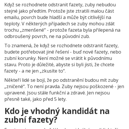
Když se rozhodnete odstranit fazety, zuby nebudou
stejné jako předtím. Protože jste ztratili malou část
emailu, povrch bude hladší a může být citlivější na
teploty. V některých případech se zuby mohou zdát
trochu „zmenšené“ - protože fazeta byla přilepená na
odbroušený povrch, ne na původní zub.
To znamená, že když se rozhodnete odstranit fazety,
budete potřebovat jiné řešení - buď nové fazety, nebo
zubní korunky. Není možné se vrátit k původnímu
stavu. Proto je důležité, abyste si byli jisti, že chcete
fazety - a ne jen „zkusíte to“.
Někteří lidé se bojí, že po odstranění budou mít zuby
„zničené“. To není pravda. Zuby nejsou poškozené - jen
upravené. Jsou stále funkční a zdravé. Jen nejsou
přesně také, jako před 5 lety.
Kdo je vhodný kandidát na
zubní fazety?