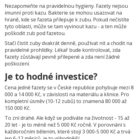
Nezapomeňte na pravidelnou hygieny. Fazety nejsou
imunní proti kazu. Bakterie se mohou usazovat na
hraně, kde se fazeta přilepuje k zubu. Pokud nečistíte
tyto oblasti, může se tam vyvinout kazu - a ten může
poškodit zub pod fazetou.
Stačí čistit zuby dvakrát denně, používat nit a chodit na
pravidelné prohlídky. Lékař bude kontrolovat, zda
fazety zůstávají pevně přilepené a zda není žádné
poškození.
Je to hodné investice?
Cena jedné fazety se v České republice pohybuje mezi 8
000 a 14 000 Kč, v závislosti na materiálu a klinice. Pro
kompletní úsměv (10-12 zubů) to znamená 80 000 až
150 000 Kč.
To zní drahé. Ale když se podíváte na životnost - 15 až
20 let - je to méně než 5 000 Kč ročně. V porovnání s
každoročním bělením, které stojí 3 000-5 000 Kč a trvá
jen 6-12 měsíců, je to výhodnější.