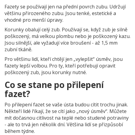
Fazety se používají jen na přední povrch zubu. Udržují
většinu přirozeného zubu. Jsou tenké, estetické a
vhodné pro menší úpravy.
Korunky obalují celý zub. Používají se, když zub je silně
poškozený, má velkou plombu nebo je poškozený kazu.
Jsou silnější, ale vyžadují více broušení - až 1,5 mm
zubní tkáně.
Pro většinu lidí, kteří chtějí jen „vylepšit“ úsměv, jsou
fazety lepší volbou. Pro ty, kteří potřebují opravit
poškozený zub, jsou korunky nutné.
Co se stane po přilepení
fazet?
Po přilepení fazet se vaše ústa budou cítit trochu jinak.
Někteří lidé říkají, že se cítí jako „nový úsměv“. Můžete
mít dočasnou citlivost na teplé nebo studené potraviny
- ale to trvá jen několik dní. Většina lidí se přizpůsobí
během týdne.