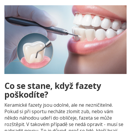
Co se stane, když fazety
poškodíte?
Keramické fazety jsou odolné, ale ne nezničitelné.
Pokud si při sportu necháte zlomit zub, nebo vám
někdo náhodou udeří do obličeje, fazeta se může
rozštěpit. V takovém případě se nedá opravit - musí se
nahradit novou. To je důvod, proč se lidé, kteří hrají