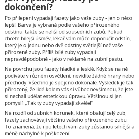
dokončení?
Po přilepení vypadají fazety jako vaše zuby - jen o něco
lepší. Barva je vybraná podle vašeho přirozeného
odstínu, takže se neliší od sousedních zubů. Pokud
chcete bílejší úsměv, lékař vám může doporučit odstín,
který je o jednu nebo dvě odstíny světlejší než vaše
přirozené zuby. Příliš bílé zuby vypadají
nepravděpodobně - jako v reklamě na zubní pastu.
Na povrchu jsou fazety hladké a lesklé. Když se na ně
podíváte v různém osvětlení, nevidíte žádné hrany nebo
přechody. Všechno je spojeno dokonale. Výsledek je tak
přirozený, že lidé kolem vás si vůbec nevšimnou, že jste
si nechali udělat estetickou úpravu. Většinou si jen
pomyslí: „Tak ty zuby vypadají skvěle!“
Na rozdíl od zubních korunek, které obalují celý zub,
fazety zachovávají většinu vašeho přirozeného zubu.
To znamená, že i po letech vám zuby zůstanou silnější a
méně náchylné k poškození.