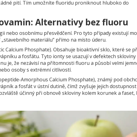
 žádné pití. Tím umožníte fluoridu proniknout hluboko do
ovamin: Alternativy bez fluoru
rgii nebo osobnímu přesvědčení. Pro tyto případy existují m
ní „stavebního materiálu“ přímo na místo úderu.
ic Calcium Phosphate)
.
Obsahuje bioaktivní sklo, které se př
ápníku a fosfátu. Tyto ionty se usazují v defektech skloviny
u je, že nezávisí na přítomnosti fluoru a působí velmi jemn
ebo osoby s extrémní citlivostí.
opeptide-Amorphous Calcium Phosphate), známý pod obch
pník a fosfát v ústní dutině, čímž zvyšuje jejich dostupnost
obzvláště účinný při obnově skloviny kolem korunek a faset, 