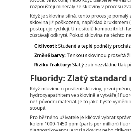
rozpouštějí minerály ze skloviny v procesu zv
Když je sklovina silná, tento proces je pomalý
sklovina již poškozena, například bruxismem 
postupuje rychleji. U nositelů kompozitních fas
zůstávají odkryté. Pokud sklovina na těchto n
Citlivosti:
Studené a teplé podněty procháze
Změně barvy:
Tenkou sklovinou prosvítá žlut
Riziku fraktury:
Slabý zub nezvládne tlak p
Fluoridy: Zlatý standard
Když mluvíme o posílení skloviny, první jméno, 
hydroxyapathitem ve sklovině a vytvářejí fluor
než původní materiál. Je to jako byste vyměnil
stoupá.
Pro běžného uživatele je klíčové vybrat sprá
kolem 1000-1450 ppm (parts per million) fluor
diagnostikovanou erozi skloviny nebo citlivost