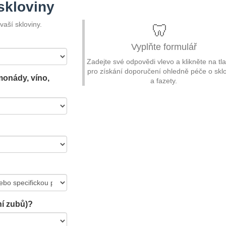
skloviny
aší skloviny.
🦷
Vyplňte formulář
Zadejte své odpovědi vlevo a klikněte na tla
pro získání doporučení ohledně péče o skl
monády, víno,
a fazety.
ní zubů)?