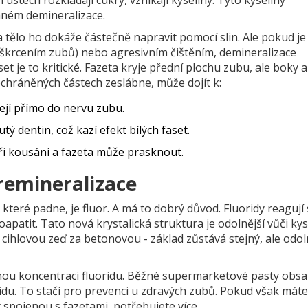
aném demineralizace.
 a tělo ho dokáže částečně napravit pomocí slin. Ale pokud je
(škrcením zubů) nebo agresivním čištěním, demineralizace
et je to kritické. Fazeta kryje přední plochu zubu, ale boky 
echráněných částech zeslábnе, může dojít k:
jí přímo do nervu zubu.
ý dentin, což kazí efekt bílých faset.
ři kousání a fazeta může prasknout.
 remineralizace
které padne, je fluor. A má to dobrý důvod. Fluoridy reagují 
oapatit. Tato nová krystalická struktura je odolnější vůči ky
i cihlovou zeď za betonovou - základ zůstává stejný, ale odo
vnou koncentraci fluoridu. Běžné supermarketové pasty obsa
idu. To stačí pro prevenci u zdravých zubů. Pokud však máte
 spojenou s fazetami, potřebujete více.