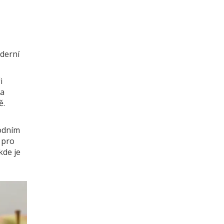
oderní
i
 a
ě.
odním
 pro
kde je