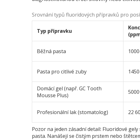
Srovnání typů fluoridových přípravků pro posí
Konc
Typ přípravku
(pp
Běžná pasta
1000
Pasta pro citlivé zuby
1450
Domácí gel (např. GC Tooth
5000
Mousse Plus)
Profesionální lak (stomatolog)
22 6
Pozor na jeden zásadní detail: Fluoridové gely
pasta. Nanášejí se čistým prstem nebo štětc