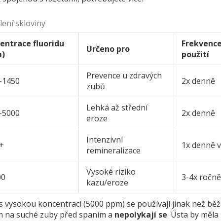
lení skloviny
entrace fluoridu
Frekvenc
Určeno pro
m)
použití
Prevence u zdravých
-1450
2x denně
zubů
Lehká až střední
-5000
2x denně
eroze
Intenzivní
+
1x denně 
remineralizace
Vysoké riziko
00
3-4x ročně
kazu/eroze
 s vysokou koncentrací (5000 ppm) se používají jinak než bě
em na suché zuby před spaním a
nepolykají se
. Ústa by měla