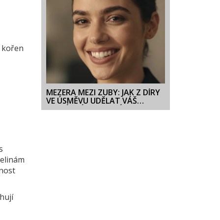
a kořen
MEZERA MEZI ZUBY: JAK Z DÍRY
VE ÚSMĚVU UDĚLAT VÁŠ
UNIKÁTNÍ ZNAK KRÁSY
s
selinám
lnost
hují