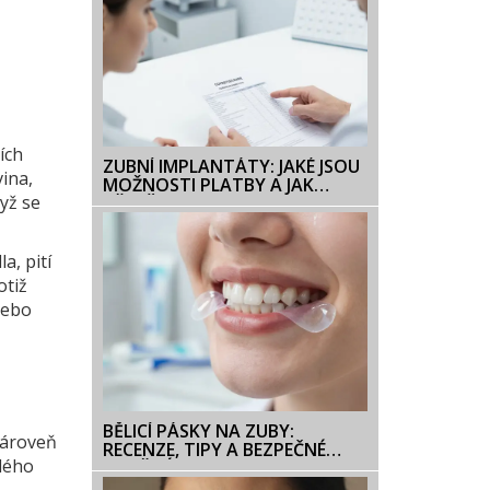
ích
ZUBNÍ IMPLANTÁTY: JAKÉ JSOU
ina,
MOŽNOSTI PLATBY A JAK
yž se
UŠETŘIT?
a, pití
otiž
nebo
BĚLICÍ PÁSKY NA ZUBY:
zároveň
RECENZE, TIPY A BEZPEČNÉ
elého
POUŽITÍ V ROCE 2026