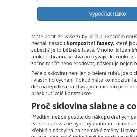
Vypočítat riziko
Máte pocit, že vaše zuby křičí při každém do
nechali nasadit
kompozitní fazety
, které js
zubech?
Je to běžná situace. Mnoho lidí zamě
tenká ochranná vrstva pokrývající korunku zubu
začne tenčit nebo erodovat, následuje nejen bo
Péče o sklovinu není jen o bělení zubů. Jde o 
i vlastního dýchání. Pokud máte kompozitní fazet
drží na lepidle a na zbývajícím minimu příro
prasknutí celé konstrukce.
Proč sklovina slabne a c
Předtím, než se pustíte do nákupu drahých pas
tvořena převážně hydroxyapatitem - minerále
křehká a náchylná na chemické změny. Hlavním 
(ovoce, víno, cola) nebo když bakterie ve vašich