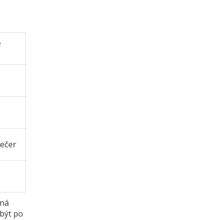
e
večer
žná
 být po