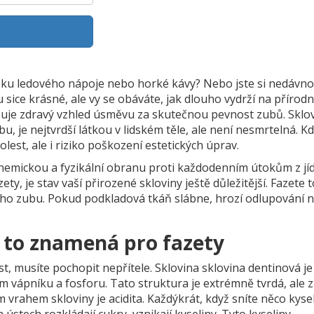
ušku ledového nápoje nebo horké kávy? Nebo jste si nedávno
ou sice krásné, ale vy se obáváte, jak dlouho vydrží na přírodn
ňuje zdravý vzhled úsměvu za skutečnou pevnost zubů. Sklov
, je nejtvrdší látkou v lidském těle, ale není nesmrtelná. Kd
lest, ale i riziko poškození estetických úprav.
chemickou a fyzikální obranu proti každodenním útokům z jídl
y, je stav vaší přirozené skloviny ještě důležitější. Fazete t
dního zubu. Pokud podkladová tkáň slábne, hrozí odlupování 
o to znamená pro fazety
t, musíte pochopit nepřítele. Sklovina
sklovina dentinová
je
m vápníku a fosforu.
Tato struktura je extrémně tvrdá, ale 
vrahem skloviny je acidita. Každýkrát, když sníte něco kys
 ústech rozkládají cukry, vznikají kyseliny. Tyto kyseliny