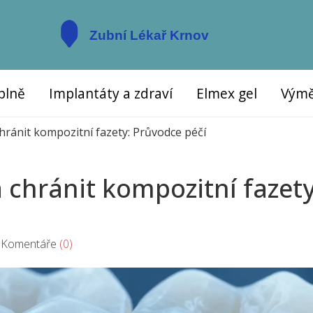
plně
Implantáty a zdraví
Elmex gel
Výmě
 chránit kompozitní fazety: Průvodce péčí
 a chránit kompozitní fazety
omentáře
(0)