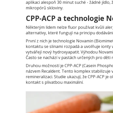
aplikaci alespoň 30 minut suché - žádné jídlo,
mikropórů skloviny.
CPP-ACP a technologie N
Některým lidem nelze fluor používat kvůli ale
alternativy, které fungují na principu dodává
První z nich je technologie
Novamin (Biomimet
kontaktu se slinami rozpadá a uvolňuje ionty v
vytvářejí nový hydroxyapatit. Výhodou Novamin
Často se nachází v pastách určených pro děti n
Druhou možností je CPP-ACP (Casein Phosph
názvem Recaldent. Tento komplex stabilizuje vá
remineralizaci. Studie ukazují, že CPP-ACP je 
kontakt s plivatbou maximální.