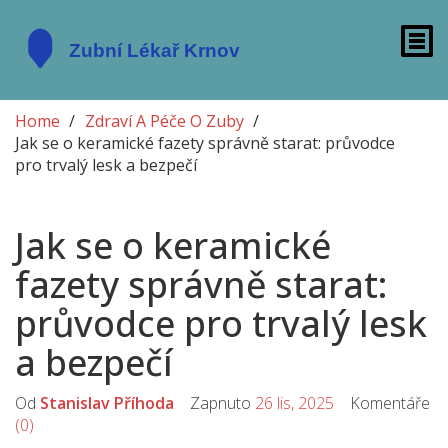
Home
Zdraví A Péče O Zuby
Jak se o keramické fazety správně starat: průvodce
pro trvalý lesk a bezpečí
Jak se o keramické
fazety správně starat:
průvodce pro trvalý lesk
a bezpečí
Od
Stanislav Příhoda
Zapnuto
26 lis, 2025
Komentáře
(0)