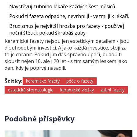
Navštěvuj zubního lékaře každých šest měsíců.
Pokud ti fazeta odpadne, nevrhni ji - vezmi ji k lékaři.
Bruxismus je největší hrozba pro fazety - používej
noční štětici, pokud škrábáš zuby.
Keramické fazety nejsou jen estetickým detailem - jsou
dlouhodobým investicí. A jako každá investice, stojí za
to je chránit. Pokud jim dáš správnou péči, budou ti
sloužit nejen 10, ale i 20 let - s tím samým leskem jako
den, kdy je poprvé nasadili.
Štítky:
keramické fazety
péče o fazety
estetická stomatologie
keramické vložky
zubní fazety
Podobné příspěvky