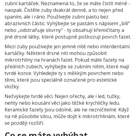
zubní kartáček. Neznamená to, že se máte čistit méně -
naopak. Čistěte zuby dvakrát denně, a to nejen před
spaním, ale i ráno. Používejte zubní pastu bez
abrazivních částic. Vyhýbejte se pastám s nápisem „bílí“
nebo „odstraňuje skvrny“ - ty obsahují křemičitany a
jiné drsné látky, které postupně poškozují povrch fazet.
Mezi zuby používejte jen jemné nitě nebo interdentalní
kartáčky. Některé drsné niti mohou způsobit
mikrotrhliny na hranách fazet. Pokud máte fazety na
předních zubech, vyhýbejte se zubním nitím, které mají
tvrdé konce. Vyhledejte ty s měkkým povrchem nebo
těmi, které jsou speciálně označené pro estetické
vložky.
Nežvýkejte tvrdé věci. Nejen ořechy, ale i led, tužky,
nehty nebo kousání věcí jako těžké krychličky ledu.
Keramické fazety jsou odolné, ale ne nezničitelné. Když
na ně působíte silou, může dojít k mikrotrhlinám, které
se později rozšíří.
Co se máte vyhýbat