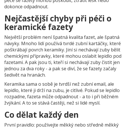
péče se fazety mohou poškodit, ztratit lesk nebo
dokonce odpadnout.
Nejčastější chyby při péči o
keramické fazety
Největší problém není špatná kvalita fazet, ale špatná
návyky. Mnoho lidí používá tvrdé zubní kartáčky, které
poškrábají povrch keramiky. Jiní si nechávají zuby bělit
chemickými přípravky, které mohou oslabit lepidlo pod
fazetami. A pak jsou ti, kteří si nechávají zuby čistit jen
jednou za dva roky - a pak se diví, že se fazety začaly
šedivět na hranách.
Keramika sama o sobě je tvrdší než zubní email, ale
lepidlo, které ji drží na zubu, je citlivé. Pokud se lepidlo
rozpadne, fazeta může odpadnout - a to i při běžném
žvýkání. A to se stává častěji, než si lidé myslí.
Co dělat každý den
První pravidlo: používejte měkký nebo středně měkký