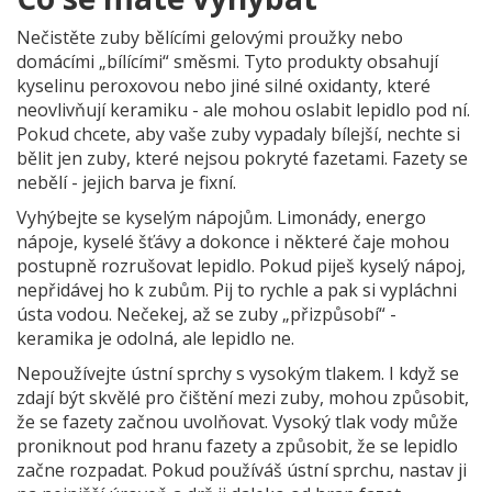
Nečistěte zuby bělícími gelovými proužky nebo
domácími „bílícími“ směsmi. Tyto produkty obsahují
kyselinu peroxovou nebo jiné silné oxidanty, které
neovlivňují keramiku - ale mohou oslabit lepidlo pod ní.
Pokud chcete, aby vaše zuby vypadaly bílejší, nechte si
bělit jen zuby, které nejsou pokryté fazetami. Fazety se
nebělí - jejich barva je fixní.
Vyhýbejte se kyselým nápojům. Limonády, energo
nápoje, kyselé šťávy a dokonce i některé čaje mohou
postupně rozrušovat lepidlo. Pokud piješ kyselý nápoj,
nepřidávej ho k zubům. Pij to rychle a pak si vypláchni
ústa vodou. Nečekej, až se zuby „přizpůsobí“ -
keramika je odolná, ale lepidlo ne.
Nepoužívejte ústní sprchy s vysokým tlakem. I když se
zdají být skvělé pro čištění mezi zuby, mohou způsobit,
že se fazety začnou uvolňovat. Vysoký tlak vody může
proniknout pod hranu fazety a způsobit, že se lepidlo
začne rozpadat. Pokud používáš ústní sprchu, nastav ji