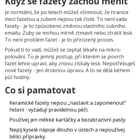
Když se fazety začnou měnit
Je normální, že po letech můžeš všimnout, že hranice
mezi fazetou a zubem nejsou tak čisté. To není vada
fazety - je to způsobeno změnou vlastního zubního
emailu. Zuby se mohou mírně ztmavit nebo ztratit lesk.
To není problém fazet - je to přirozený proces.
Pokud ti to vadí, můžeš se zeptat lékaře na mikro-
polování. To je jemný postup, při kterém se povrch
fazet lehce upraví, aby znovu získaly lesk. Nepotřebuješ
nové fazety - jen drobnou úpravu. A to se dělá během
půl hodiny.
Co si pamatovat
Keramické fazety nejsou „nastavit a zapomenout“
řešení - vyžadují pravidelnou péči.
Používej jen měkké kartáčky a bezabrazivní pasty.
Nepij kyselé nápoje dlouho v ústech a nepoužívej
bělící přípravky.