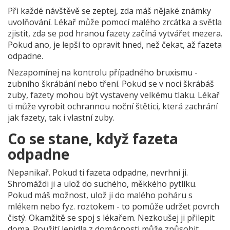
Při každé návštěvě se zeptej, zda máš nějaké známky
uvolňování. Lékař může pomocí malého zrcátka a světla
zjistit, zda se pod hranou fazety začíná vytvářet mezera.
Pokud ano, je lepší to opravit hned, než čekat, až fazeta
odpadne.
Nezapomínej na kontrolu případného bruxismu -
zubního škrábání nebo tření. Pokud se v noci škrábáš
zuby, fazety mohou být vystaveny velkému tlaku. Lékař
ti může vyrobit ochrannou noční štětici, která zachrání
jak fazety, tak i vlastní zuby.
Co se stane, když fazeta
odpadne
Nepanikař. Pokud ti fazeta odpadne, nevrhni ji.
Shromáždi ji a ulož do suchého, měkkého pytlíku.
Pokud máš možnost, ulož ji do malého poháru s
mlékem nebo fyz. roztokem - to pomůže udržet povrch
čistý. Okamžitě se spoj s lékařem. Nezkoušej ji přilepit
doma. Použití lepidla z domácnosti může způsobit