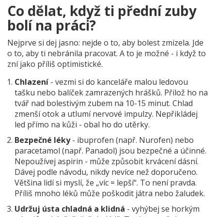
Co dělat, když ti přední zuby
bolí na práci?
Nejprve si dej jasno: nejde o to, aby bolest zmizela. Jde
o to, aby ti nebránila pracovat. A to je možné - i když to
zní jako příliš optimistické.
Chlazení
- vezmi si do kanceláře malou ledovou
tašku nebo balíček zamrazených hrášků. Přilož ho na
tvář nad bolestivým zubem na 10-15 minut. Chlad
zmenší otok a utlumí nervové impulzy. Nepřikládej
led přímo na kůži - obal ho do utěrky.
Bezpečné léky
- ibuprofen (např. Nurofen) nebo
paracetamol (např. Panadol) jsou bezpečné a účinné.
Nepoužívej aspirin - může způsobit krvácení dásní.
Dávej podle návodu, nikdy nevíce než doporučeno.
Většina lidí si myslí, že „víc = lepší“. To není pravda.
Příliš mnoho léků může poškodit játra nebo žaludek.
Udržuj ústa chladná a klidná
- vyhýbej se horkým