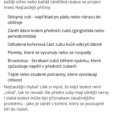
každý otřes nebo každá zánětlivá reakce se projeví
hned. Nejčastější příčiny:
Sklopný zub - například po pádu nebo nárazu do
obličeje
Zánět dásní kolem předních zubů (gingivitida nebo
periodontitida)
Odhalená kořenová část zubu kvůli odkrytí dásně
Plomby, které se vysunuly nebo se rozpadly
Bruxismus - škrábaní zubů během spánku, které
způsobuje napětí v předních zubech
Teplé nebo studené potraviny, které vyvolávají
citlivost
Nejčastější chyba? Lidé si myslí, že když bolest není
„silná“, tak to nevadí. Ale přední zuby mají silnější nervy.
I slabá bolest může být příznakem závažnějšího
problému - jako je zánět v kořeni, který se postupně
šíří do čelisti.