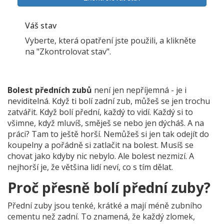
Váš stav
Vyberte, která opatření jste použili, a klikněte
na "Zkontrolovat stav".
Bolest předních zubů
není jen nepříjemná - je i
neviditelná. Když ti bolí zadní zub, můžeš se jen trochu
zatvářit. Když bolí přední, každý to vidí. Každý si to
všimne, když mluvíš, směješ se nebo jen dýcháš. A na
práci? Tam to ještě horší. Nemůžeš si jen tak odejít do
koupelny a pořádně si zatlačit na bolest. Musíš se
chovat jako kdyby nic nebylo. Ale bolest nezmizí. A
nejhorší je, že většina lidí neví, co s tím dělat.
Proč přesně bolí přední zuby?
Přední zuby jsou tenké, krátké a mají méně zubního
cementu než zadní. To znamená, že každý zlomek,