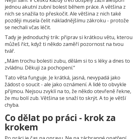
Nejsi sám. V Česku každý třetí dospělý zažil alespoň
jednou akutní zubní bolest během práce. A většina z
nich se snažila to přeskočit. Ale většina z nich také
později musela čelit nákladnějšímu zákroku - protože
se nechali včas léčit.
Tady je jednoduchý trik: připrav si krátkou větu, kterou
můžeš říct, když ti někdo zaměří pozornost na tvou
tvář.
„Mám trochu bolesti zubu, dělám si to s léky a dnes to
zvládnu. Děkuji za pochopení.“
Tato věta funguje. Je krátká, jasná, nevypadá jako
žádost o soucit - ale jako oznámení. A lidé to obvykle
přijmou. Nejsou zvyklí na to, že někdo otevřeně řekne,
že mu bolí zub. Většina se snaží to skrýt. A to je větší
chyba.
Co dělat po práci - krok za
krokem
Po práci je čas na opravu. Ne na záchranné opatření.