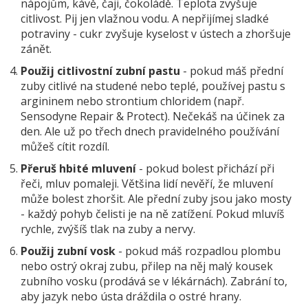
nápojům, kávě, čaji, čokoládě. Teplota zvyšuje
citlivost. Pij jen vlažnou vodu. A nepřijímej sladké
potraviny - cukr zvyšuje kyselost v ústech a zhoršuje
zánět.
Použij citlivostní zubní pastu
- pokud máš přední
zuby citlivé na studené nebo teplé, používej pastu s
argininem nebo strontium chloridem (např.
Sensodyne Repair & Protect). Nečekáš na účinek za
den. Ale už po třech dnech pravidelného používání
můžeš cítit rozdíl.
Přeruš hbité mluvení
- pokud bolest přichází při
řeči, mluv pomaleji. Většina lidí nevěří, že mluvení
může bolest zhoršit. Ale přední zuby jsou jako mosty
- každý pohyb čelisti je na ně zatížení. Pokud mluvíš
rychle, zvýšíš tlak na zuby a nervy.
Použij zubní vosk
- pokud máš rozpadlou plombu
nebo ostrý okraj zubu, přilep na něj malý kousek
zubního vosku (prodává se v lékárnách). Zabrání to,
aby jazyk nebo ústa dráždila o ostré hrany.