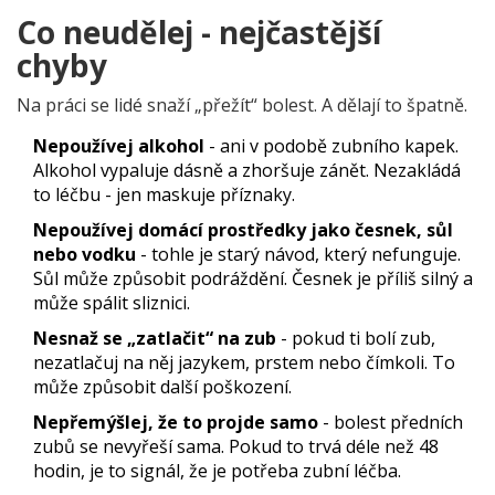
Co neudělej - nejčastější
chyby
Na práci se lidé snaží „přežít“ bolest. A dělají to špatně.
Nepoužívej alkohol
- ani v podobě zubního kapek.
Alkohol vypaluje dásně a zhoršuje zánět. Nezakládá
to léčbu - jen maskuje příznaky.
Nepoužívej domácí prostředky jako česnek, sůl
nebo vodku
- tohle je starý návod, který nefunguje.
Sůl může způsobit podráždění. Česnek je příliš silný a
může spálit sliznici.
Nesnaž se „zatlačit“ na zub
- pokud ti bolí zub,
nezatlačuj na něj jazykem, prstem nebo čímkoli. To
může způsobit další poškození.
Nepřemýšlej, že to projde samo
- bolest předních
zubů se nevyřeší sama. Pokud to trvá déle než 48
hodin, je to signál, že je potřeba zubní léčba.