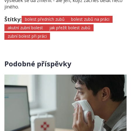
výsledek se dá změnit - ale jen, když začneš dělat něco
jiného.
Štítky:
bolest předních zubů
bolest zubů na práci
akutní zubní bolest
jak přežít bolest zubů
zubní bolest při práci
Podobné příspěvky