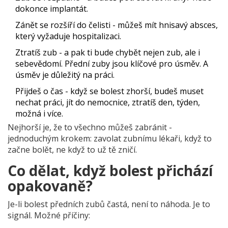
dokonce implantát.
Zánět se rozšíří do čelisti - můžeš mít hnisavý absces,
který vyžaduje hospitalizaci.
Ztratíš zub - a pak ti bude chybět nejen zub, ale i
sebevědomí. Přední zuby jsou klíčové pro úsměv. A
úsměv je důležitý na práci.
Přijdeš o čas - když se bolest zhorší, budeš muset
nechat práci, jít do nemocnice, ztratíš den, týden,
možná i více.
Nejhorší je, že to všechno můžeš zabránit -
jednoduchým krokem: zavolat zubnímu lékaři, když to
začne bolět, ne když to už tě zničí.
Co dělat, když bolest přichází
opakovaně?
Je-li bolest předních zubů častá, není to náhoda. Je to
signál. Možné příčiny: