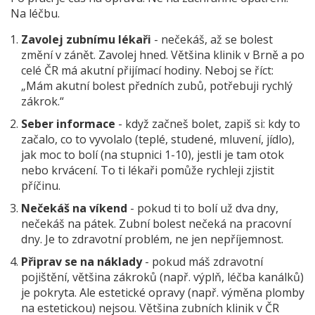
Na léčbu.
Zavolej zubnímu lékaři
- nečekáš, až se bolest
změní v zánět. Zavolej hned. Většina klinik v Brně a po
celé ČR má akutní přijímací hodiny. Neboj se říct:
„Mám akutní bolest předních zubů, potřebuji rychlý
zákrok.“
Seber informace
- když začneš bolet, zapiš si: kdy to
začalo, co to vyvolalo (teplé, studené, mluvení, jídlo),
jak moc to bolí (na stupnici 1-10), jestli je tam otok
nebo krvácení. To ti lékaři pomůže rychleji zjistit
příčinu.
Nečekáš na víkend
- pokud ti to bolí už dva dny,
nečekáš na pátek. Zubní bolest nečeká na pracovní
dny. Je to zdravotní problém, ne jen nepříjemnost.
Připrav se na náklady
- pokud máš zdravotní
pojištění, většina zákroků (např. výplň, léčba kanálků)
je pokryta. Ale estetické opravy (např. výměna plomby
na estetickou) nejsou. Většina zubních klinik v ČR