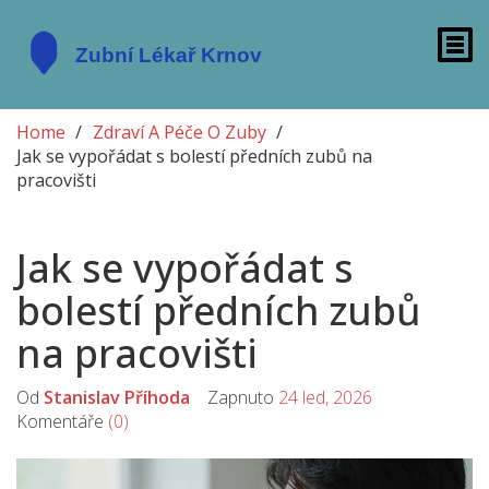
Home
Zdraví A Péče O Zuby
Jak se vypořádat s bolestí předních zubů na
pracovišti
Jak se vypořádat s
bolestí předních zubů
na pracovišti
Od
Stanislav Příhoda
Zapnuto
24 led, 2026
Komentáře
(0)