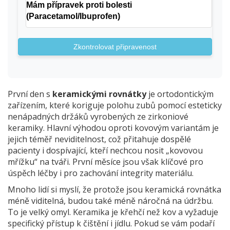
Mám přípravek proti bolesti
(Paracetamol/Ibuprofen)
Zkontrolovat připravenost
První den s
keramickými rovnátky
je
ortodontickým
zařízením, které koriguje polohu zubů pomocí esteticky
nenápadných držáků vyrobených ze zirkoniové
keramiky
. Hlavní výhodou oproti kovovým variantám je
jejich téměř neviditelnost, což přitahuje dospělé
pacienty i dospívající, kteří nechcou nosit „kovovou
mřížku“ na tváři. První měsíce jsou však klíčové pro
úspěch léčby i pro zachování integrity materiálu.
Mnoho lidí si myslí, že protože jsou keramická rovnátka
méně viditelná, budou také méně náročná na údržbu.
To je velký omyl. Keramika je křehčí než kov a vyžaduje
specifický přístup k čištění i jídlu. Pokud se vám podaří