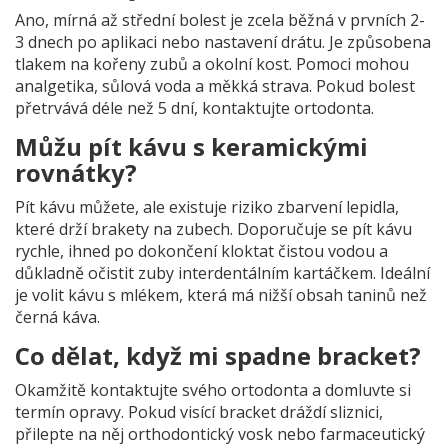
Ano, mírná až střední bolest je zcela běžná v prvních 2-
3 dnech po aplikaci nebo nastavení drátu. Je způsobena
tlakem na kořeny zubů a okolní kost. Pomoci mohou
analgetika, sůlová voda a měkká strava. Pokud bolest
přetrvává déle než 5 dní, kontaktujte ortodonta.
Můžu pít kávu s keramickými
rovnátky?
Pít kávu můžete, ale existuje riziko zbarvení lepidla,
které drží brakety na zubech. Doporučuje se pít kávu
rychle, ihned po dokončení kloktat čistou vodou a
důkladně očistit zuby interdentálním kartáčkem. Ideální
je volit kávu s mlékem, která má nižší obsah taninů než
černá káva.
Co dělat, když mi spadne bracket?
Okamžitě kontaktujte svého ortodonta a domluvte si
termín opravy. Pokud visící bracket dráždí sliznici,
přilepte na něj orthodontický vosk nebo farmaceutický