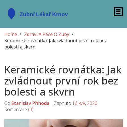
Home
Zdraví A Péče O Zuby
Keramické rovnátka: Jak zvládnout první rok bez
bolesti a skvrn
Keramické rovnátka: Jak
zvládnout první rok bez
bolesti a skvrn
Od
Stanislav Příhoda
Zapnuto
16 kvě, 2026
Komentáře
(0)