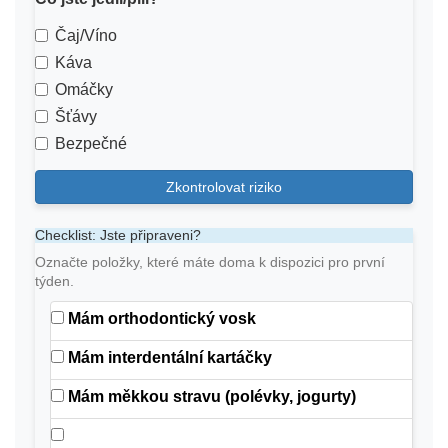
Čaj/Víno
Káva
Omáčky
Šťávy
Bezpečné
Zkontrolovat riziko
Checklist: Jste připraveni?
Označte položky, které máte doma k dispozici pro první
týden.
Mám orthodontický vosk
Mám interdentální kartáčky
Mám měkkou stravu (polévky, jogurty)