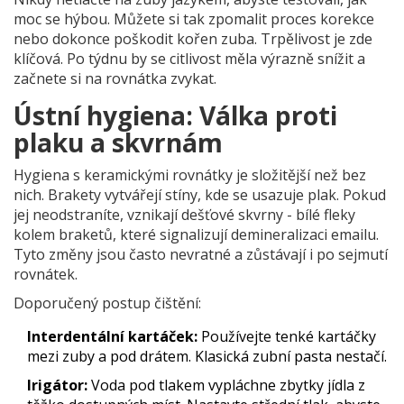
moc se hýbou. Můžete si tak zpomalit proces korekce
nebo dokonce poškodit kořen zuba. Trpělivost je zde
klíčová. Po týdnu by se citlivost měla výrazně snížit a
začnete si na rovnátka zvykat.
Ústní hygiena: Válka proti
plaku a skvrnám
Hygiena s keramickými rovnátky je složitější než bez
nich. Brakety vytvářejí stíny, kde se usazuje plak. Pokud
jej neodstraníte, vznikají dešťové skvrny - bílé fleky
kolem braketů, které signalizují demineralizaci emailu.
Tyto změny jsou často nevratné a zůstávají i po sejmutí
rovnátek.
Doporučený postup čištění:
Interdentální kartáček:
Používejte tenké kartáčky
mezi zuby a pod drátem. Klasická zubní pasta nestačí.
Irigátor:
Voda pod tlakem vypláchne zbytky jídla z