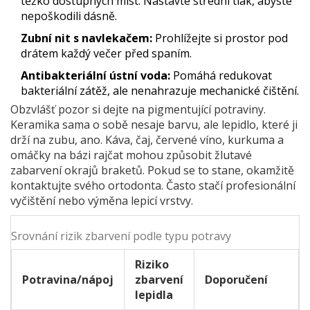
těžko dostupných míst. Nastavte střední tlak, abyste
nepoškodili dásně.
Zubní nit s navlekačem:
Prohlížejte si prostor pod
drátem každý večer před spaním.
Antibakteriální ústní voda:
Pomáhá redukovat
bakteriální zátěž, ale nenahrazuje mechanické čištění.
Obzvlášť pozor si dejte na pigmentující potraviny.
Keramika sama o sobě nesaje barvu, ale lepidlo, které ji
drží na zubu, ano. Káva, čaj, červené víno, kurkuma a
omáčky na bázi rajčat mohou způsobit žlutavé
zabarvení okrajů braketů. Pokud se to stane, okamžitě
kontaktujte svého ortodonta. Často stačí profesionální
vyčištění nebo výměna lepicí vrstvy.
Srovnání rizik zbarvení podle typu potravy
Riziko
Potravina/nápoj
zbarvení
Doporučení
lepidla