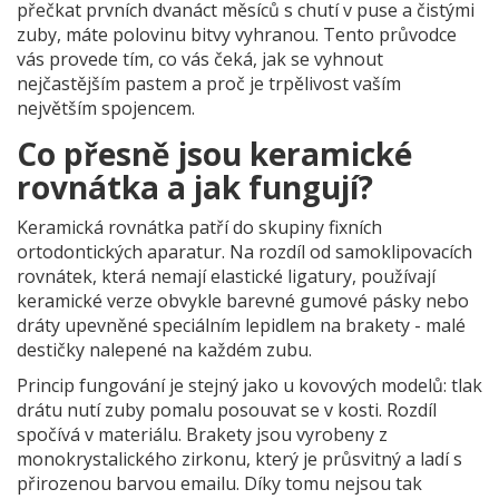
přečkat prvních dvanáct měsíců s chutí v puse a čistými
zuby, máte polovinu bitvy vyhranou. Tento průvodce
vás provede tím, co vás čeká, jak se vyhnout
nejčastějším pastem a proč je trpělivost vaším
největším spojencem.
Co přesně jsou keramické
rovnátka a jak fungují?
Keramická rovnátka patří do skupiny fixních
ortodontických aparatur. Na rozdíl od
samoklipovacích
rovnátek
, která nemají elastické ligatury, používají
keramické verze obvykle barevné gumové pásky nebo
dráty upevněné speciálním lepidlem na
brakety
- malé
destičky nalepené na každém zubu.
Princip fungování je stejný jako u kovových modelů: tlak
drátu nutí zuby pomalu posouvat se v kosti. Rozdíl
spočívá v materiálu. Brakety jsou vyrobeny z
monokrystalického zirkonu, který je průsvitný a ladí s
přirozenou barvou emailu. Díky tomu nejsou tak