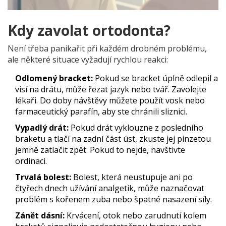
Kdy zavolat ortodonta?
Není třeba panikařit při každém drobném problému,
ale některé situace vyžadují rychlou reakci:
Odlomený bracket:
Pokud se bracket úplně odlepil a
visí na drátu, může řezat jazyk nebo tvář. Zavolejte
lékaři. Do doby návštěvy můžete použít vosk nebo
farmaceutický parafín, aby ste chránili sliznici.
Vypadlý drát:
Pokud drát vyklouzne z posledního
braketu a tlačí na zadní část úst, zkuste jej pinzetou
jemně zatlačit zpět. Pokud to nejde, navštivte
ordinaci.
Trvalá bolest:
Bolest, která neustupuje ani po
čtyřech dnech užívání analgetik, může naznačovat
problém s kořenem zuba nebo špatné nasazení síly.
Zánět dásní:
Krvácení, otok nebo zarudnutí kolem