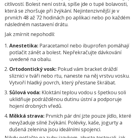
citlivostí. Bolest není ostrá, spíše jde o tupé bolavosti,
která se zhoršuje při žvýkání. Nejintenzivnější je v
prvních 48 až 72 hodinách po aplikaci nebo po každém
následném nastavení drátu.
Jak zmírnit nepohodlí:
Anestetika:
Paracetamol nebo ibuprofen pomáhají
potlačit zánět a bolest. Nepřekračujte dávkování
uvedené na obalu.
Ortodontický vosk:
Pokud vám bracket dráždí
sliznici v tváři nebo rtu, naneste na něj vrstvu vosku.
Vytvoří hladký povrch, který přestane škrábat.
Sůlová voda:
Kloktání teplou vodou s špetkou soli
uklidňuje podrážděnou dutinu ústní a podporuje
hojení drobných vředů.
Měkká strava:
Prvních pár dní jzte pouze jídlo, které
nevyžaduje silné žvýkání. Polévky, kaše, jogurty a
dušená zelenina jsou ideálními spojenci.
Nikdy netlačte na zuby jazykem, abyste testovali, jak