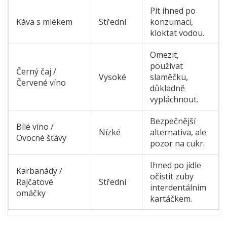
Pít ihned po
Káva s mlékem
Střední
konzumaci,
kloktat vodou.
Omezit,
používat
Černý čaj /
Vysoké
slaměčku,
Červené víno
důkladně
vypláchnout.
Bezpečnější
Bílé víno /
Nízké
alternativa, ale
Ovocné šťávy
pozor na cukr.
Ihned po jídle
Karbanády /
očistit zuby
Rajčatové
Střední
interdentálním
omáčky
kartáčkem.