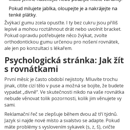
Pokud milujete jablka, oloupejte je a nakrájejte na
tenké plátky.
Žvýkací gumu zcela opusťte. I ty bez cukru jsou příliš
lepivé a mohou roztáhnout drát nebo uvolnit bracket.
Pokud opravdu potřebujete něco žvýkat, zvolte
orthodontickou gumu určenou pro nošení rovnátek,
ale jen po konzultaci s lékařem.
Psychologická stránka: Jak žít
s rovnátkami
První měsíc je často období nejistoty. Mluvíte trochu
jinak, cítíte cizí tělo v puse a možná se bojíte, že budete
vypadat „divně“. Ve skutečnosti nikdo na vaše rovnátka
nebude věnovat tolik pozornosti, kolik jim věnujete vy
sami.
Reklamační řeč se zlepšuje během dvou až tří týdnů.
Jazyk si najde nové místo a svalstvo se adapte. Pokud
máte problémy s vyslovením sykavek (s, z, š), cvičte