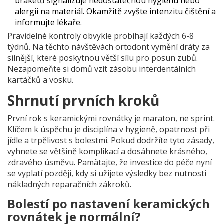
braketů signalizuje nedostatečnou hygienu nebo
alergii na materiál. Okamžitě zvyšte intenzitu čištění a
informujte lékaře.
Pravidelné kontroly obvykle probíhají každých 6-8
týdnů. Na těchto návštěvách ortodont vymění dráty za
silnější, které poskytnou větší sílu pro posun zubů.
Nezapomeňte si domů vzít zásobu interdentálních
kartáčků a vosku.
Shrnutí prvních kroků
První rok s keramickými rovnátky je maraton, ne sprint.
Klíčem k úspěchu je disciplína v hygieně, opatrnost při
jídle a trpělivost s bolestmi. Pokud dodržíte tyto zásady,
vyhnete se většině komplikací a dosáhnete krásného,
zdravého úsměvu. Pamätajte, že investice do péče nyní
se vyplatí později, kdy si užijete výsledky bez nutnosti
nákladných reparačních zákroků.
Bolestí po nastavení keramických
rovnátek je normální?