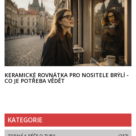
KERAMICKÉ ROVNÁTKA PRO NOSITELE BRÝLÍ -
CO JE POTŘEBA VĚDĚT
KATEGORIE
ZDRAVÍ A PÉČE O ZUBY
(237)