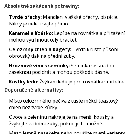
Absolutně zakázané potraviny:
Tvrdé ořechy:
Mandlen, vlašské ořechy, pistácie.
Nikdy je nekousejte přímo.
Karamel a lízátko:
Lepí se na rovnátka a při tažení
mohou vytrhnout celý bracket.
Celozrnný chléb a bagety:
Tvrdá krusta působí
obrovský tlak na přední zuby.
Hroznové víno s semínky:
Semínka se snadno
zaseknou pod drát a mohou poškodit dásně.
Kostky ledu:
Žvýkání ledu je pro rovnátka smrtelné.
Doporučené alternativy:
Místo celozrnného pečiva zkuste měkčí toastový
chléb bez tvrdé kůrky.
Ovoce a zeleninu nakrájejte na menší kousky a
žvýkejte zadními zuby, pokud je to možné.
Maso jemně nasekejte nebo použijte mleté varianty.