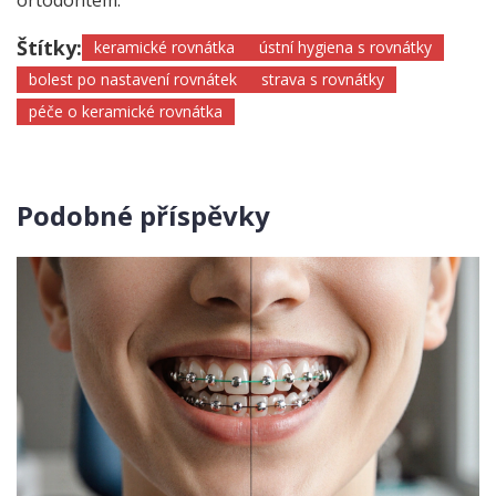
ortodontem.
Štítky:
keramické rovnátka
ústní hygiena s rovnátky
bolest po nastavení rovnátek
strava s rovnátky
péče o keramické rovnátka
Podobné příspěvky