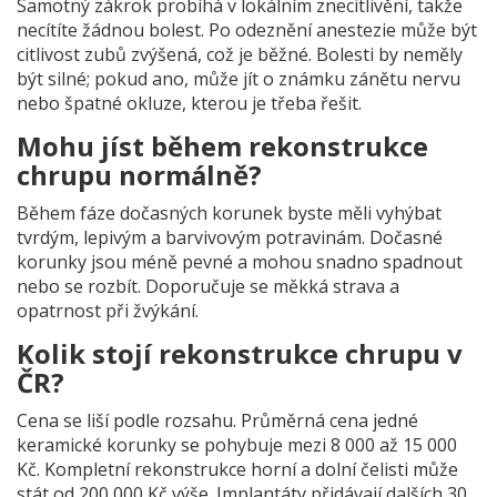
Samotný zákrok probíhá v lokálním znecitlivění, takže
necítíte žádnou bolest. Po odeznění anestezie může být
citlivost zubů zvýšená, což je běžné. Bolesti by neměly
být silné; pokud ano, může jít o známku zánětu nervu
nebo špatné okluze, kterou je třeba řešit.
Mohu jíst během rekonstrukce
chrupu normálně?
Během fáze dočasných korunek byste měli vyhýbat
tvrdým, lepivým a barvivovým potravinám. Dočasné
korunky jsou méně pevné a mohou snadno spadnout
nebo se rozbít. Doporučuje se měkká strava a
opatrnost při žvýkání.
Kolik stojí rekonstrukce chrupu v
ČR?
Cena se liší podle rozsahu. Průměrná cena jedné
keramické korunky se pohybuje mezi 8 000 až 15 000
Kč. Kompletní rekonstrukce horní a dolní čelisti může
stát od 200 000 Kč výše. Implantáty přidávají dalších 30