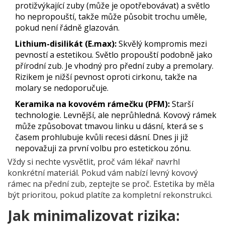
protižvýkající zuby (může je opotřebovávat) a světlo
ho nepropouští, takže může působit trochu uměle,
pokud není řádně glazován.
Lithium-disilikát (E.max):
Skvělý kompromis mezi
pevností a estetikou. Světlo propouští podobně jako
přírodní zub. Je vhodný pro přední zuby a premolary.
Rizikem je nižší pevnost oproti cirkonu, takže na
molary se nedoporučuje.
Keramika na kovovém rámečku (PFM):
Starší
technologie. Levnější, ale neprůhledná. Kovový rámek
může způsobovat tmavou linku u dásní, která se s
časem prohlubuje kvůli recesi dásní. Dnes ji již
nepovažuji za první volbu pro estetickou zónu.
Vždy si nechte vysvětlit, proč vám lékař navrhl
konkrétní materiál. Pokud vám nabízí levný kovový
rámec na přední zub, zeptejte se proč. Estetika by měla
být prioritou, pokud platíte za kompletní rekonstrukci.
Jak minimalizovat rizika: