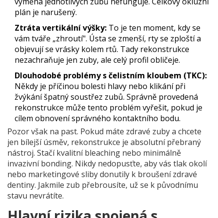
výměna jednotlivých zubů nefunguje. Celkový okluzní
plán je narušený.
Ztráta vertikální výšky:
To je ten moment, kdy se
vám tváře „zhroutí". Ústa se zmenší, rty se zploští a
objevují se vrásky kolem rtů. Tady rekonstrukce
nezachraňuje jen zuby, ale celý profil obličeje.
Dlouhodobé problémy s čelistním kloubem (TKC):
Někdy je příčinou bolesti hlavy nebo klikání při
žvýkání špatný soustřez zubů. Správně provedená
rekonstrukce může tento problém vyřešit, pokud je
cílem obnovení správného kontaktního bodu.
Pozor však na past. Pokud máte zdravé zuby a chcete
jen bílejší úsměv, rekonstrukce je absolutní přebraný
nástroj. Stačí kvalitní bleaching nebo minimálně
invazivní bonding. Nikdy nedopusťte, aby vás tlak okolí
nebo marketingové sliby donutily k broušení zdravé
dentiny. Jakmile zub přebrousíte, už se k původnímu
stavu nevrátíte.
Hlavní rizika spojená s