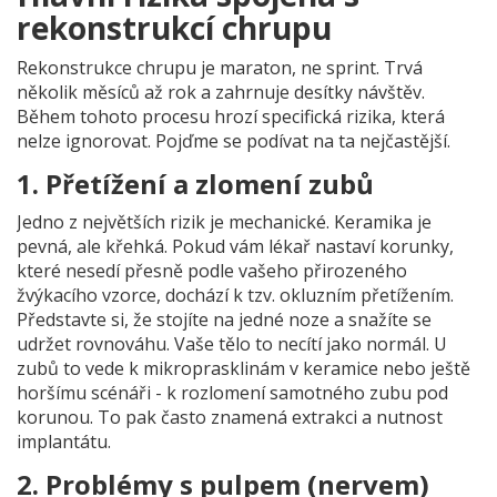
rekonstrukcí chrupu
Rekonstrukce chrupu je maraton, ne sprint. Trvá
několik měsíců až rok a zahrnuje desítky návštěv.
Během tohoto procesu hrozí specifická rizika, která
nelze ignorovat. Pojďme se podívat na ta nejčastější.
1. Přetížení a zlomení zubů
Jedno z největších rizik je mechanické. Keramika je
pevná, ale křehká. Pokud vám lékař nastaví korunky,
které nesedí přesně podle vašeho přirozeného
žvýkacího vzorce, dochází k tzv. okluzním přetížením.
Představte si, že stojíte na jedné noze a snažíte se
udržet rovnováhu. Vaše tělo to necítí jako normál. U
zubů to vede k mikroprasklinám v keramice nebo ještě
horšímu scénáři - k rozlomení samotného zubu pod
korunou. To pak často znamená extrakci a nutnost
implantátu.
2. Problémy s pulpem (nervem)