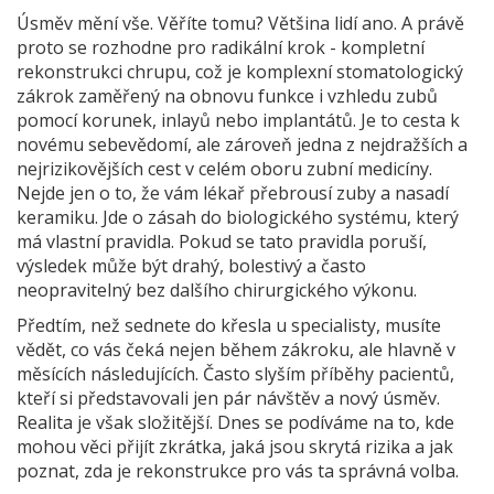
Úsměv mění vše. Věříte tomu? Většina lidí ano. A právě
proto se rozhodne pro radikální krok - kompletní
rekonstrukci chrupu
, což je
komplexní stomatologický
zákrok zaměřený na obnovu funkce i vzhledu zubů
pomocí korunek, inlayů nebo implantátů
.
Je to cesta k
novému sebevědomí, ale zároveň jedna z nejdražších a
nejrizikovějších cest v celém oboru zubní medicíny.
Nejde jen o to, že vám lékař přebrousí zuby a nasadí
keramiku. Jde o zásah do biologického systému, který
má vlastní pravidla. Pokud se tato pravidla poruší,
výsledek může být drahý, bolestivý a často
neopravitelný bez dalšího chirurgického výkonu.
Předtím, než sednete do křesla u specialisty, musíte
vědět, co vás čeká nejen během zákroku, ale hlavně v
měsících následujících. Často slyším příběhy pacientů,
kteří si představovali jen pár návštěv a nový úsměv.
Realita je však složitější. Dnes se podíváme na to, kde
mohou věci přijít zkrátka, jaká jsou skrytá rizika a jak
poznat, zda je rekonstrukce pro vás ta správná volba.