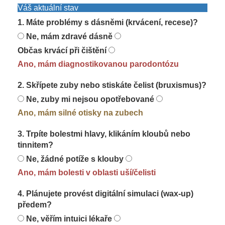
Váš aktuální stav
1. Máte problémy s dásněmi (krvácení, recese)?
Ne, mám zdravé dásně
Občas krvácí při čištění
Ano, mám diagnostikovanou parodontózu
2. Skřípete zuby nebo stiskáte čelist (bruxismus)?
Ne, zuby mi nejsou opotřebované
Ano, mám silné otisky na zubech
3. Trpíte bolestmi hlavy, klikáním kloubů nebo
tinnitem?
Ne, žádné potíže s klouby
Ano, mám bolesti v oblasti uší/čelisti
4. Plánujete provést digitální simulaci (wax-up)
předem?
Ne, věřím intuici lékaře