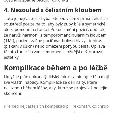
odstranit špatně pasující korunku.
4. Nesoulad s čelistním kloubem
Toto je nejčastější chyba, kterou vidím v praxi. Lékař se
soustředí pouze na to, aby byly zuby bílé a symetrické,
ale zapomene na funkci. Pokud změní pozici zubů tak,
že naruší harmonii s temporomandibulárním kloubem
(TMJ), pacient začne pociťovat bolesti hlavy, tinnitus
(pískání v uších) nebo omezení pohybu čelisti. Oprava
těchto funkcích vad je mnohem složitější než oprava
estetiky.
Komplikace během a po léčbě
I když je plán dokonalý, lidský faktor a biologie těla mají
své vlastní nápady. Komplikace se dělí na ty, které
nastanou během léčby, a ty, které se projeví až po jejím
skončení.
Přehled nejčastějších komplikací při rekonstrukci chrupu