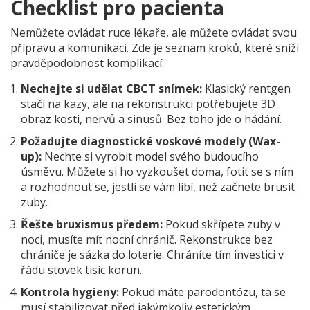
Checklist pro pacienta
Nemůžete ovládat ruce lékaře, ale můžete ovládat svou
přípravu a komunikaci. Zde je seznam kroků, které sníží
pravděpodobnost komplikací:
Nechejte si udělat CBCT snímek:
Klasický rentgen
stačí na kazy, ale na rekonstrukci potřebujete 3D
obraz kosti, nervů a sinusů. Bez toho jde o hádání.
Požadujte diagnostické voskové modely (Wax-
up):
Nechte si vyrobit model svého budoucího
úsměvu. Můžete si ho vyzkoušet doma, fotit se s ním
a rozhodnout se, jestli se vám líbí, než začnete brusit
zuby.
Řešte bruxismus předem:
Pokud skřípete zuby v
noci, musíte mít nocní chránič. Rekonstrukce bez
chrániče je sázka do loterie. Chráníte tím investici v
řádu stovek tisíc korun.
Kontrola hygieny:
Pokud máte parodontózu, ta se
musí stabilizovat před jakýmkoliv estetickým