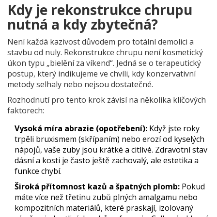
Kdy je rekonstrukce chrupu
nutná a kdy zbytečná?
Není každá kazivost důvodem pro totální demolici a
stavbu od nuly. Rekonstrukce chrupu není kosmetický
úkon typu „bielění za víkend“. Jedná se o terapeutický
postup, který indikujeme ve chvíli, kdy konzervativní
metody selhaly nebo nejsou dostatečné.
Rozhodnutí pro tento krok závisí na několika klíčových
faktorech:
Vysoká míra abrazie (opotřebení):
Když jste roky
trpěli bruxismem (skřípaním) nebo erozí od kyselých
nápojů, vaše zuby jsou krátké a citlivé. Zdravotní stav
dásní a kosti je často ještě zachovalý, ale estetika a
funkce chybí.
Široká přítomnost kazů a špatných plomb:
Pokud
máte více než třetinu zubů plných amalgamu nebo
kompozitních materiálů, které praskají, izolovaný