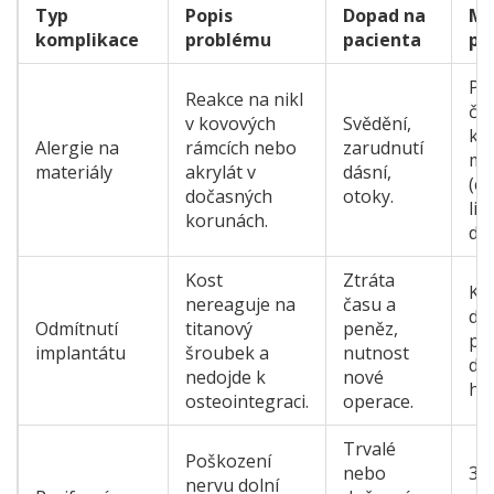
Typ
Popis
Dopad na
Mo
komplikace
problému
pacienta
pr
Po
Reakce na nikl
čis
v kovových
Svědění,
ke
Alergie na
rámcích nebo
zarudnutí
ma
materiály
akrylát v
dásní,
(ci
dočasných
otoky.
lit
korunách.
dis
Kost
Ztráta
Kva
nereaguje na
času a
di
Odmítnutí
titanový
peněz,
př
implantátu
šroubek a
nutnost
do
nedojde k
nové
hy
osteointegraci.
operace.
Trvalé
Poškození
nebo
3D
nervu dolní