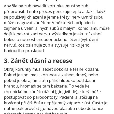
Aby šla na zub nasadit korunka, musí se zub
přebrousit. Tento proces generuje teplo a tlak. I když
se používají chlazení a jemné frézy, nerv uvnitř zubu
může reagovat zánětem. V některých případech,
zejména u velmi silných zubů s malými komorami, může
dojít k nekrotizaci nervu. Výsledkem je akutní zubní
bolest a nutnost endodontického léčení (vytažení
nervu), což oslabuje zub a zvyšuje riziko jeho
budoucího prasknutí.
3. Zánět dásní a recese
Okraj korunky musí sedět dokonale těsně k dásni.
Pokud je spoj mezi korunou a zubem drsný, nebo
pokud je okraj umístěn příliš hluboko pod dásní
hranou, hromadí se tam bakterie. To vede ke
chronickému zánětu dásní (gingivitidě), který může
postupovat do parodontózy. Pacienti si stěžují na
krvácení při čištění a nepříjemný zápach z úst. Často je
nutné pak provést gumovou plastiku nebo dokonce