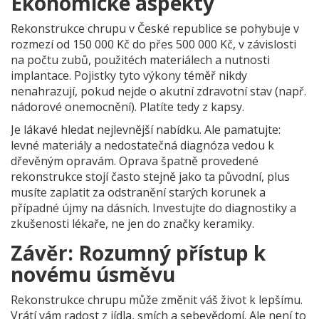
Ekonomické aspekty
Rekonstrukce chrupu v České republice se pohybuje v
rozmezí od 150 000 Kč do přes 500 000 Kč, v závislosti
na počtu zubů, použitéch materiálech a nutnosti
implantace. Pojistky tyto výkony téměř nikdy
nenahrazují, pokud nejde o akutní zdravotní stav (např.
nádorové onemocnění). Platíte tedy z kapsy.
Je lákavé hledat nejlevnější nabídku. Ale pamatujte:
levné materiály a nedostatečná diagnóza vedou k
dřevěným opravám. Oprava špatně provedené
rekonstrukce stojí často stejně jako ta původní, plus
musíte zaplatit za odstranění starých korunek a
případné újmy na dásních. Investujte do diagnostiky a
zkušenosti lékaře, ne jen do značky keramiky.
Závěr: Rozumný přístup k
novému úsměvu
Rekonstrukce chrupu může změnit váš život k lepšímu.
Vrátí vám radost z jídla, smích a sebevědomí. Ale není to