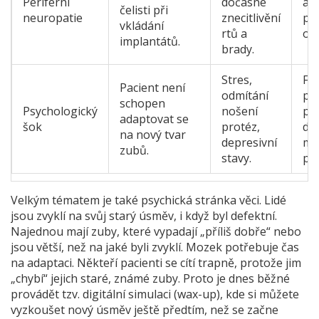
Periferní
dočasné
a v
čelisti při
neuropatie
znecitlivění
pl
vkládání
rtů a
op
implantátů.
brady.
Stres,
Fá
Pacient není
odmítání
pří
schopen
Psychologický
nošení
pou
adaptovat se
šok
protéz,
dig
na nový tvar
depresivní
mo
zubů.
stavy.
př
Velkým tématem je také psychická stránka věci. Lidé
jsou zvyklí na svůj starý úsměv, i když byl defektní.
Najednou mají zuby, které vypadají „příliš dobře“ nebo
jsou větší, než na jaké byli zvyklí. Mozek potřebuje čas
na adaptaci. Někteří pacienti se cítí trapně, protože jim
„chybí“ jejich staré, známé zuby. Proto je dnes běžné
provádět tzv. digitální simulaci (wax-up), kde si můžete
vyzkoušet nový úsměv ještě předtím, než se začne