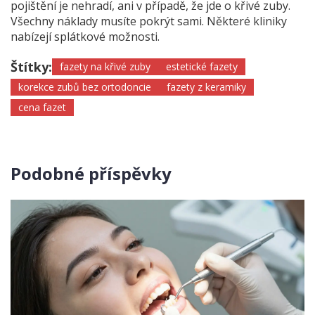
pojištění je nehradí, ani v případě, že jde o křivé zuby.
Všechny náklady musíte pokrýt sami. Některé kliniky
nabízejí splátkové možnosti.
Štítky:
fazety na křivé zuby
estetické fazety
korekce zubů bez ortodoncie
fazety z keramiky
cena fazet
Podobné příspěvky