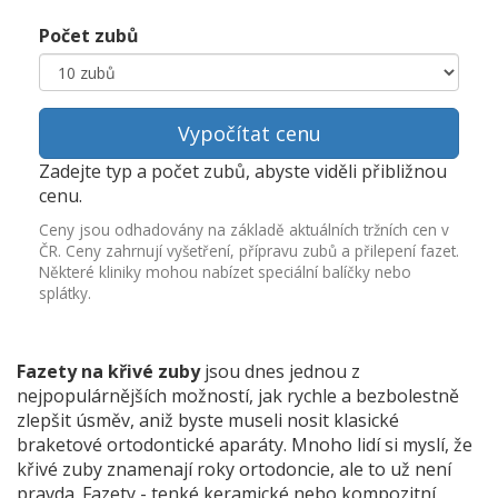
Počet zubů
Vypočítat cenu
Zadejte typ a počet zubů, abyste viděli přibližnou
cenu.
Ceny jsou odhadovány na základě aktuálních tržních cen v
ČR. Ceny zahrnují vyšetření, přípravu zubů a přilepení fazet.
Některé kliniky mohou nabízet speciální balíčky nebo
splátky.
Fazety na křivé zuby
jsou dnes jednou z
nejpopulárnějších možností, jak rychle a bezbolestně
zlepšit úsměv, aniž byste museli nosit klasické
braketové ortodontické aparáty. Mnoho lidí si myslí, že
křivé zuby znamenají roky ortodoncie, ale to už není
pravda. Fazety - tenké keramické nebo kompozitní