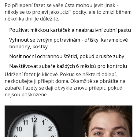
Po přilepení fazet se vaše ústa mohou jevit jinak -
někdy se to projeví jako „cizí“ pocity, ale to zmizí během
několika dní. Je důležité:
Používat měkkou kartáček a neabrazivní zubní pastu
Vyhnout se tvrdým potravinám - oříšky, karamelové
bonbóny, kostky
Nosit noční ochrannou štětici, pokud brusíte zuby
Navštěvovat zubaře každých 6 měsíců pro kontrolu
Udržení fazet je klíčové. Pokud se některá odlepí,
nezkoušejte ji přilepit doma. Okamžitě se obrátíte na
zubaře. Fazety se dají obvykle znovu přilepit, pokud
nejsou poškozené.