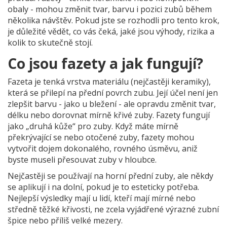
obaly - mohou změnit tvar, barvu i pozici zubů během
několika návštěv. Pokud jste se rozhodli pro tento krok,
je důležité vědět, co vás čeká, jaké jsou výhody, rizika a
kolik to skutečně stojí.
Co jsou fazety a jak fungují?
Fazeta je tenká vrstva materiálu (nejčastěji keramiky),
která se přilepí na přední povrch zubu. Její účel není jen
zlepšit barvu - jako u bležení - ale opravdu změnit tvar,
délku nebo dorovnat mírně křivé zuby. Fazety fungují
jako „druhá kůže“ pro zuby. Když máte mírně
překrývající se nebo otočené zuby, fazety mohou
vytvořit dojem dokonalého, rovného úsměvu, aniž
byste museli přesouvat zuby v hloubce.
Nejčastěji se používají na horní přední zuby, ale někdy
se aplikují i na dolní, pokud je to esteticky potřeba.
Nejlepší výsledky mají u lidí, kteří mají mírné nebo
středně těžké křivosti, ne zcela vyjádřené výrazné zubní
špice nebo příliš velké mezery.