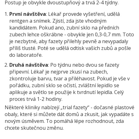
Postup je obvykle dvoustupňový a trvá 2-4 týdny.
První návštěva
: Lékař provede vyšetření, udělá
rentgen a snímek. Zjistí, zda jste vhodným
kandidátem. Pokud ano, zubní sklo na předních
zubech lehce oškrábne - obvykle jen 0,3-0,7 mm. Toto
je nezbytné, aby fazety přilehly pevně a nevypadaly
příliš tlusté. Poté se udělá odtisk vašich zubů a pošle
do laboratoře.
Druhá návštěva
: Po týdnu nebo dvou se fazety
připevní. Lékař je nejprve zkusí na zubech,
zkontroluje barvu, tvar a přiléhavost. Pokud je vše v
pořádku, zubní sklo se očistí, zvláštní lepidlo se
aplikuje a světlo se použije k tvrdnutí lepidla. Celý
proces trvá 1-2 hodiny.
Některé kliniky nabízejí „trial fazety“ - dočasné plastové
obaly, které si můžete dát domů a zkusit, jak vypadáte s
novým úsměvem. To pomáhá lépe rozhodnout, zda
chcete skutečnou změnu.