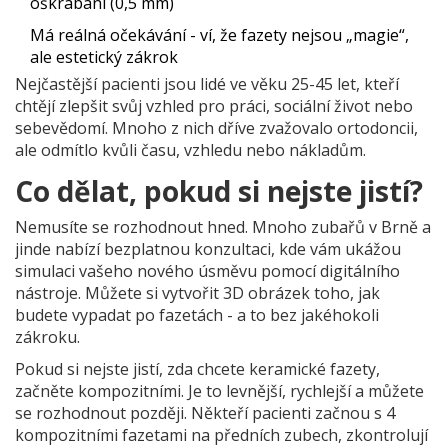
oškrábání (0,5 mm)
Má reálná očekávání - ví, že fazety nejsou „magie“,
ale estetický zákrok
Nejčastější pacienti jsou lidé ve věku 25-45 let, kteří
chtějí zlepšit svůj vzhled pro práci, sociální život nebo
sebevědomí. Mnoho z nich dříve zvažovalo ortodoncii,
ale odmítlo kvůli času, vzhledu nebo nákladům.
Co dělat, pokud si nejste jistí?
Nemusíte se rozhodnout hned. Mnoho zubařů v Brně a
jinde nabízí bezplatnou konzultaci, kde vám ukážou
simulaci vašeho nového úsměvu pomocí digitálního
nástroje. Můžete si vytvořit 3D obrázek toho, jak
budete vypadat po fazetách - a to bez jakéhokoli
zákroku.
Pokud si nejste jistí, zda chcete keramické fazety,
začněte kompozitními. Je to levnější, rychlejší a můžete
se rozhodnout později. Někteří pacienti začnou s 4
kompozitními fazetami na předních zubech, zkontrolují