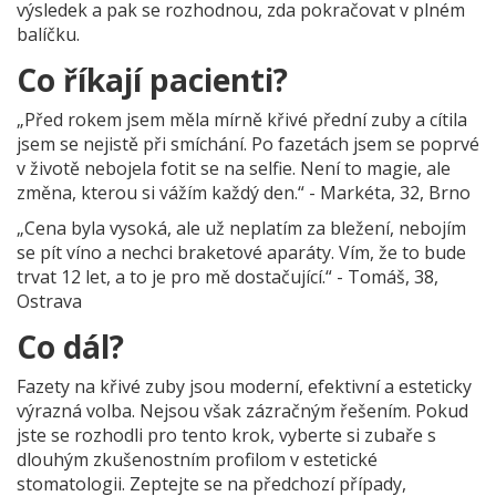
výsledek a pak se rozhodnou, zda pokračovat v plném
balíčku.
Co říkají pacienti?
„Před rokem jsem měla mírně křivé přední zuby a cítila
jsem se nejistě při smíchání. Po fazetách jsem se poprvé
v životě nebojela fotit se na selfie. Není to magie, ale
změna, kterou si vážím každý den.“ - Markéta, 32, Brno
„Cena byla vysoká, ale už neplatím za bležení, nebojím
se pít víno a nechci braketové aparáty. Vím, že to bude
trvat 12 let, a to je pro mě dostačující.“ - Tomáš, 38,
Ostrava
Co dál?
Fazety na křivé zuby jsou moderní, efektivní a esteticky
výrazná volba. Nejsou však zázračným řešením. Pokud
jste se rozhodli pro tento krok, vyberte si zubaře s
dlouhým zkušenostním profilom v estetické
stomatologii. Zeptejte se na předchozí případy,