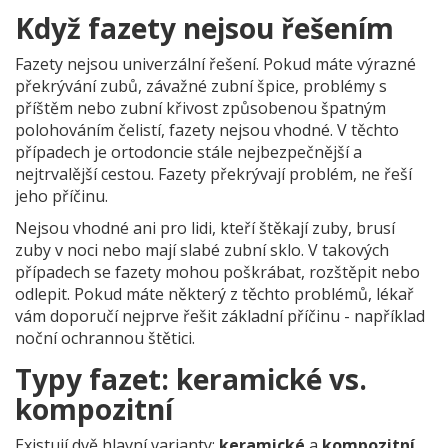
Když fazety nejsou řešením
Fazety nejsou univerzální řešení. Pokud máte výrazné
překrývání zubů, závažné zubní špice, problémy s
příštěm nebo zubní křivost způsobenou špatným
polohováním čelistí, fazety nejsou vhodné. V těchto
případech je ortodoncie stále nejbezpečnější a
nejtrvalější cestou. Fazety překrývají problém, ne řeší
jeho příčinu.
Nejsou vhodné ani pro lidi, kteří štěkají zuby, brusí
zuby v noci nebo mají slabé zubní sklo. V takových
případech se fazety mohou poškrábat, rozštěpit nebo
odlepit. Pokud máte některý z těchto problémů, lékař
vám doporučí nejprve řešit základní příčinu - například
noční ochrannou štětici.
Typy fazet: keramické vs.
kompozitní
Existují dvě hlavní varianty:
keramické
a
kompozitní