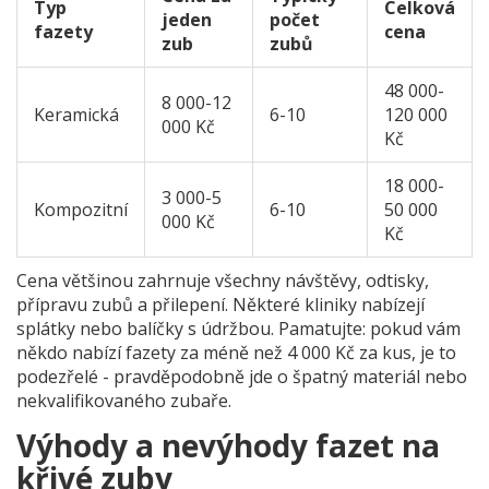
Typ
Celková
jeden
počet
fazety
cena
zub
zubů
48 000-
8 000-12
Keramická
6-10
120 000
000 Kč
Kč
18 000-
3 000-5
Kompozitní
6-10
50 000
000 Kč
Kč
Cena většinou zahrnuje všechny návštěvy, odtisky,
přípravu zubů a přilepení. Některé kliniky nabízejí
splátky nebo balíčky s údržbou. Pamatujte: pokud vám
někdo nabízí fazety za méně než 4 000 Kč za kus, je to
podezřelé - pravděpodobně jde o špatný materiál nebo
nekvalifikovaného zubaře.
Výhody a nevýhody fazet na
křivé zuby