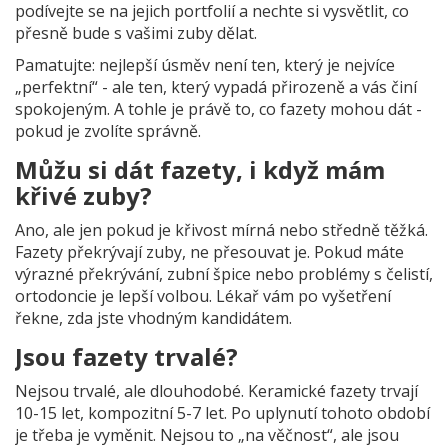
podívejte se na jejich portfolií a nechte si vysvětlit, co
přesně bude s vašimi zuby dělat.
Pamatujte: nejlepší úsměv není ten, který je nejvíce
„perfektní“ - ale ten, který vypadá přirozeně a vás činí
spokojeným. A tohle je právě to, co fazety mohou dát -
pokud je zvolíte správně.
Můžu si dát fazety, i když mám
křivé zuby?
Ano, ale jen pokud je křivost mírná nebo středně těžká.
Fazety překrývají zuby, ne přesouvat je. Pokud máte
výrazné překrývání, zubní špice nebo problémy s čelistí,
ortodoncie je lepší volbou. Lékař vám po vyšetření
řekne, zda jste vhodným kandidátem.
Jsou fazety trvalé?
Nejsou trvalé, ale dlouhodobé. Keramické fazety trvají
10-15 let, kompozitní 5-7 let. Po uplynutí tohoto období
je třeba je vyměnit. Nejsou to „na věčnost“, ale jsou