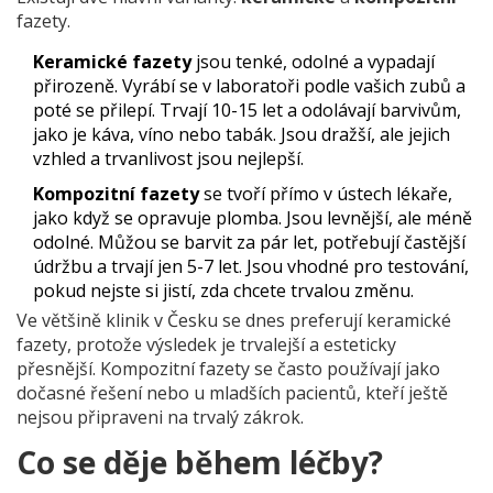
fazety.
Keramické fazety
jsou tenké, odolné a vypadají
přirozeně. Vyrábí se v laboratoři podle vašich zubů a
poté se přilepí. Trvají 10-15 let a odolávají barvivům,
jako je káva, víno nebo tabák. Jsou dražší, ale jejich
vzhled a trvanlivost jsou nejlepší.
Kompozitní fazety
se tvoří přímo v ústech lékaře,
jako když se opravuje plomba. Jsou levnější, ale méně
odolné. Můžou se barvit za pár let, potřebují častější
údržbu a trvají jen 5-7 let. Jsou vhodné pro testování,
pokud nejste si jistí, zda chcete trvalou změnu.
Ve většině klinik v Česku se dnes preferují keramické
fazety, protože výsledek je trvalejší a esteticky
přesnější. Kompozitní fazety se často používají jako
dočasné řešení nebo u mladších pacientů, kteří ještě
nejsou připraveni na trvalý zákrok.
Co se děje během léčby?