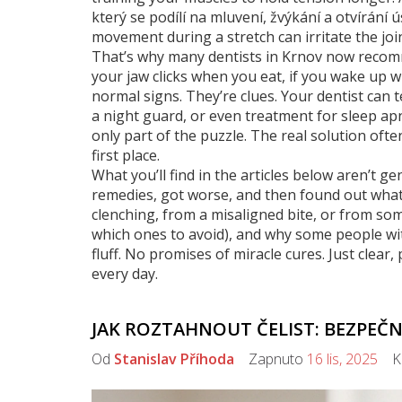
který se podílí na mluvení, žvýkání a otvírání ú
movement during a stretch can irritate the join
That’s why many dentists in Krnov now recomm
your jaw clicks when you eat, if you wake up 
normal signs. They’re clues. Your dentist can te
a night guard, or even treatment for sleep apn
only part of the puzzle. The real solution oft
first place.
What you’ll find in the articles below aren’t 
remedies, got worse, and then found out what w
clenching, from a misaligned bite, or from som
which ones to avoid), and why some people wi
fluff. No promises of miracle cures. Just clear, 
every day.
JAK ROZTAHNOUT ČELIST: BEZPEČ
Od
Stanislav Příhoda
Zapnuto
16 lis, 2025
Ko