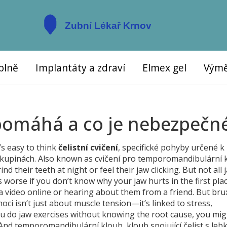
plně
Implantáty a zdraví
Elmex gel
Výmě
o pomáhá a co je nebezpečn
’s easy to think
čelistní cvičení
,
specifické pohyby určené k
 skupinách
. Also known as
cvičení pro temporomandibulární 
their teeth at night or feel their jaw clicking. But not all 
orse if you don’t know why your jaw hurts in the first plac
 a video online or hearing about them from a friend. But
bru
noci
isn’t just about muscle tension—it’s linked to stress,
you do jaw exercises without knowing the root cause, you mi
 And
temporomandibulární kloub
,
kloub spojující čelist s leb