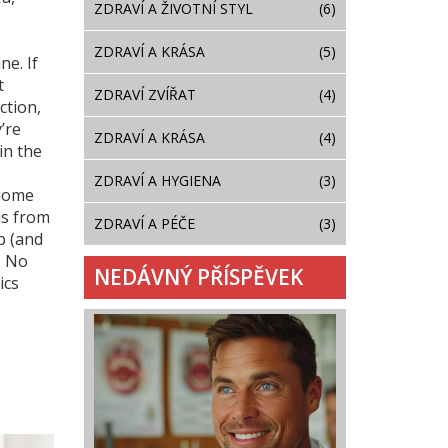
ZDRAVÍ A ŽIVOTNÍ STYL
(6)
ZDRAVÍ A KRÁSA
(5)
e. If
t
ZDRAVÍ ZVÍŘAT
(4)
ction,
’re
ZDRAVÍ A KRÁSA
(4)
in the
ZDRAVÍ A HYGIENA
(3)
 home
is from
ZDRAVÍ A PÉČE
(3)
p (and
. No
NEDÁVNÝ PŘÍSPĚVEK
ics