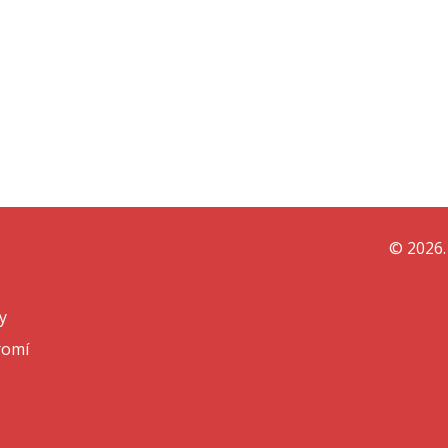
© 2026.
y
romí