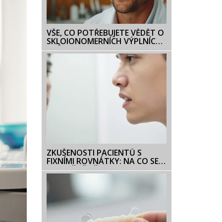
VŠE, CO POTŘEBUJETE VĚDĚT O
SKLOIONOMERNÍCH VÝPLNÍCH:
PRŮVODCE PRO PACIENTY
ZKUŠENOSTI PACIENTŮ S
FIXNÍMI ROVNÁTKY: NA CO SE
SKUTEČNĚ PŘIPRAVIT?