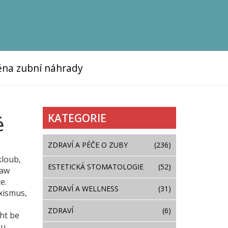
na zubní náhrady
KATEGORIE
é
ZDRAVÍ A PÉČE O ZUBY
(236)
kloub
,
ESTETICKÁ STOMATOLOGIE
(52)
jaw
e.
ZDRAVÍ A WELLNESS
(31)
xismus
,
ZDRAVÍ
(6)
ght be
ku,