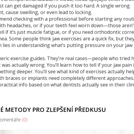
st
can get damaged if you push it too hard. A single wrong
t, cause swelling, or even lead to locking.
end checking with a professional before starting any routin
with headaches, or if your teeth feel worn down—those aren’
ll if it’s just muscle fatigue, or if you need orthodontic corre
ea. Some people think jaw exercises are a quick fix, but they
en lies in understanding what’s putting pressure on your jaw 
generic exercise guides. They’re real cases—people who tried
as actually wrong. You’ll learn how to tell if your jaw pain 
ething deeper. You’ll see what kind of exercises actually hel
th braces or implants need completely different approaches
practical info based on what dentists actually see in their clin
NÉ METODY PRO ZLEPŠENÍ PŘEDKUSU
mentáře
(0)