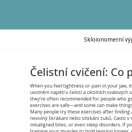
Skloionomerní vý
Čelistní cvičení: C
When you feel tightness or pain in your jaw, it
uvolnění napětí v čelisti a okolních svalových
they’re often recommended for people who grind 
exercises are safe—and some can make things w
Many people try these exercises after finding
nevolný škrábaní nebo stiskání zubů, často v 
misaligned bites, or even sleep disorders. If 
training your muscles to hold tension longer.