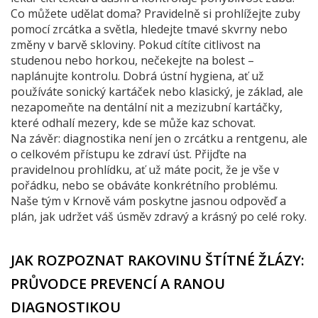
Co můžete udělat doma? Pravidelně si prohlížejte zuby
pomocí zrcátka a světla, hledejte tmavé skvrny nebo
změny v barvě skloviny. Pokud cítíte citlivost na
studenou nebo horkou, nečekejte na bolest –
naplánujte kontrolu. Dobrá ústní hygiena, ať už
používáte sonický kartáček nebo klasický, je základ, ale
nezapomeňte na dentální nit a mezizubní kartáčky,
které odhalí mezery, kde se může kaz schovat.
Na závěr: diagnostika není jen o zrcátku a rentgenu, ale
o celkovém přístupu ke zdraví úst. Přijďte na
pravidelnou prohlídku, ať už máte pocit, že je vše v
pořádku, nebo se obáváte konkrétního problému.
Naše tým v Krnově vám poskytne jasnou odpověď a
plán, jak udržet váš úsměv zdravý a krásný po celé roky.
JAK ROZPOZNAT RAKOVINU ŠTÍTNÉ ŽLÁZY:
PRŮVODCE PREVENCÍ A RANOU
DIAGNOSTIKOU