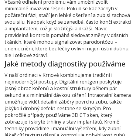
Včasné odhalení problému vám umožní zvolit
minimálně invazivní řešení. Pokud se kaz zachytí v
počáteční fázi, stačí jen lehké ošetření a zub si zachová
svou sílu. Naopak když se zanedbá, často končí extrakcí
a implantátem, což je složitější a dražší. Navíc
pravidelná kontrola pomáhá sledovat změny v dásních
tkáních, které mohou signalizovat parodontózu –
onemocnění, které bez léčby ovlivní nejen ústní dutinu,
ale i celkové zdraví.
Jaké metody diagnostiky používáme
V naší ordinaci v Krnově kombinujeme tradiční i
nejmodernější postupy. Digitální rentgen poskytuje
jasný obraz kořenů a kostní struktury během pár
sekund a s minimální dávkou záření. Intraoralní kamera
umožňuje vidět detailní záběry povrchu zubu, takže
jakýkoli drobný defekt nestane se skrytým. Pro
pokročilé případy používáme 3D CT sken, který
zobrazuje i skryté trhliny a stav implantátů. Kromě
techniky provádíme i manuální vyšetření, kdy zubní
lékař cítí texturu dásní a kontroluje pohyblivost zubů.