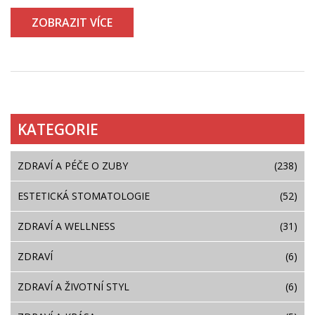
prevence. Dozvíte se také, proč je důležité sledovat
ZOBRAZIT VÍCE
změny ve svém těle a kdy vyhledat lékařskou pomoc.
KATEGORIE
ZDRAVÍ A PÉČE O ZUBY
(238)
ESTETICKÁ STOMATOLOGIE
(52)
ZDRAVÍ A WELLNESS
(31)
ZDRAVÍ
(6)
ZDRAVÍ A ŽIVOTNÍ STYL
(6)