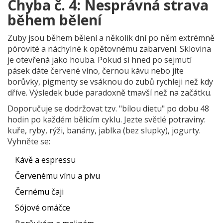
Chyba č. 4: Nesprávná strava
během bělení
Zuby jsou během bělení a několik dní po něm extrémně
pórovité a náchylné k opětovnému zabarvení. Sklovina
je otevřená jako houba. Pokud si hned po sejmutí
pásek dáte červené víno, černou kávu nebo jíte
borůvky, pigmenty se vsáknou do zubů rychleji než kdy
dříve. Výsledek bude paradoxně tmavší než na začátku.
Doporučuje se dodržovat tzv. "bílou dietu" po dobu 48
hodin po každém bělicím cyklu. Jezte světlé potraviny:
kuře, ryby, rýži, banány, jablka (bez slupky), jogurty.
Vyhněte se:
Kávě a espressu
Červenému vínu a pivu
Černému čaji
Sójové omáčce