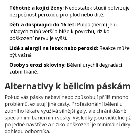
Těhotné a kojící ženy:
Nedostatek studií potvrzuje
bezpečnost peroxidu pro plod nebo dítě.
Děti a dospívající do 16 let:
Pulpa (nerm) je u
mladých zubů větší a blíže k povrchu, riziko
poškození nervu je vyšší.
Lidé s alergií na latex nebo peroxid:
Reakce může
být vážná.
Osoby s erozí skloviny:
Bělení urychlí degradaci
zubní tkáně.
Alternativy k bělicím páskám
Pokud vás pásky nebaví nebo způsobují příliš mnoho
problémů, existují jiné cesty. Profesionální bělení u
zubního lékaře využívá silnější gely, ale chrání dásně
speciálními bariérními vosky. Výsledky jsou viditelné již
po jedné návštěvě a riziko poškození je minimální díky
dohledu odborníka.