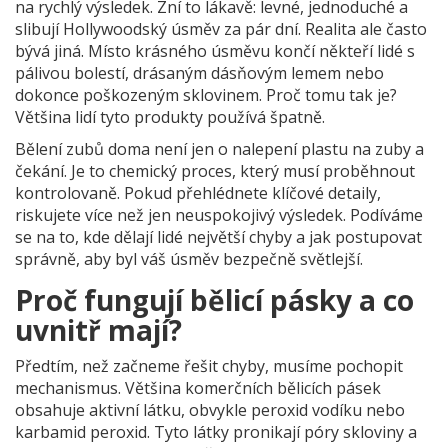
na rychlý výsledek
.
Zní to lákavě: levné, jednoduché a
slibují Hollywoodský úsměv za pár dní. Realita ale často
bývá jiná. Místo krásného úsměvu končí někteří lidé s
pálivou bolestí, drásaným dásňovým lemem nebo
dokonce poškozeným sklovinem. Proč tomu tak je?
Většina lidí tyto produkty používá špatně.
Bělení zubů doma není jen o nalepení plastu na zuby a
čekání. Je to chemický proces, který musí proběhnout
kontrolovaně. Pokud přehlédnete klíčové detaily,
riskujete více než jen neuspokojivý výsledek. Podíváme
se na to, kde dělají lidé největší chyby a jak postupovat
správně, aby byl váš úsměv bezpečně světlejší.
Proč fungují bělicí pásky a co
uvnitř mají?
Předtím, než začneme řešit chyby, musíme pochopit
mechanismus. Většina komerčních bělicích pásek
obsahuje aktivní látku, obvykle
peroxid vodíku
nebo
karbamid peroxid
. Tyto látky pronikají póry skloviny a