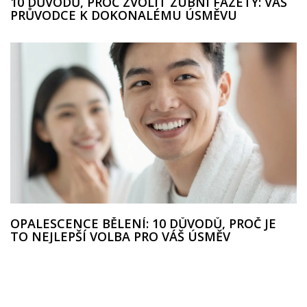
10 DŮVODŮ, PROČ ZVOLIT ZUBNÍ FAZETY: VÁŠ
PRŮVODCE K DOKONALÉMU ÚSMĚVU
OPALESCENCE BĚLENÍ: 10 DŮVODŮ, PROČ JE
TO NEJLEPŠÍ VOLBA PRO VÁŠ ÚSMĚV