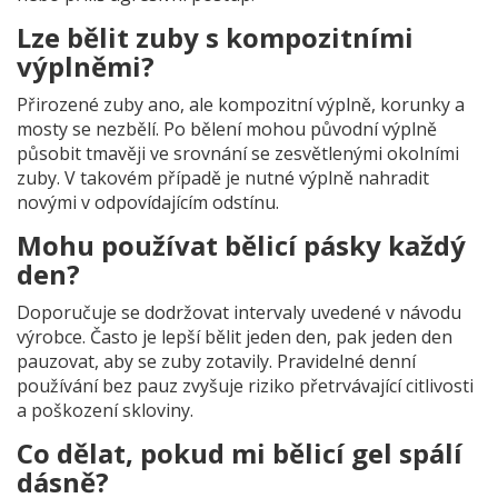
Lze bělit zuby s kompozitními
výplněmi?
Přirozené zuby ano, ale kompozitní výplně, korunky a
mosty se nezbělí. Po bělení mohou původní výplně
působit tmavěji ve srovnání se zesvětlenými okolními
zuby. V takovém případě je nutné výplně nahradit
novými v odpovídajícím odstínu.
Mohu používat bělicí pásky každý
den?
Doporučuje se dodržovat intervaly uvedené v návodu
výrobce. Často je lepší bělit jeden den, pak jeden den
pauzovat, aby se zuby zotavily. Pravidelné denní
používání bez pauz zvyšuje riziko přetrvávající citlivosti
a poškození skloviny.
Co dělat, pokud mi bělicí gel spálí
dásně?