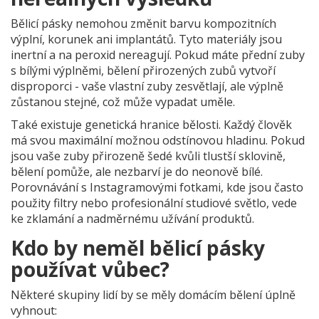
Bělicí pásky nemohou změnit barvu kompozitních
výplní, korunek ani implantátů. Tyto materiály jsou
inertní a na peroxid nereagují. Pokud máte přední zuby
s bílými výplněmi, bělení přirozených zubů vytvoří
disproporci - vaše vlastní zuby zesvětlají, ale výplně
zůstanou stejné, což může vypadat uměle.
Také existuje genetická hranice bělosti. Každý člověk
má svou maximální možnou odstínovou hladinu. Pokud
jsou vaše zuby přirozeně šedé kvůli tlustší sklovině,
bělení pomůže, ale nezbarví je do neonově bílé.
Porovnávání s Instagramovými fotkami, kde jsou často
použity filtry nebo profesionální studiové světlo, vede
ke zklamání a nadměrnému užívání produktů.
Kdo by neměl bělicí pásky
používat vůbec?
Některé skupiny lidí by se měly domácím bělení úplně
vyhnout: