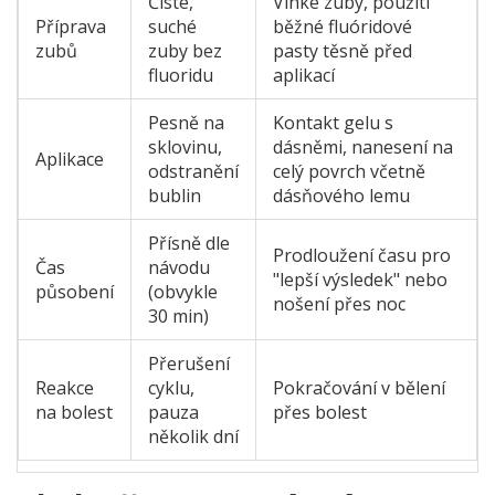
Čisté,
Vlhké zuby, použití
Příprava
suché
běžné fluóridové
zubů
zuby bez
pasty těsně před
fluoridu
aplikací
Pesně na
Kontakt gelu s
sklovinu,
dásněmi, nanesení na
Aplikace
odstranění
celý povrch včetně
bublin
dásňového lemu
Přísně dle
Prodloužení času pro
Čas
návodu
"lepší výsledek" nebo
působení
(obvykle
nošení přes noc
30 min)
Přerušení
Reakce
cyklu,
Pokračování v bělení
na bolest
pauza
přes bolest
několik dní