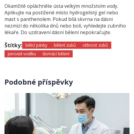
Okamžitě opláchněte ústa velkým množstvím vody.
Aplikujte na postižené místo hydrogelistý gel nebo
mast s panthenolem. Pokud bílá skvrna na dásni
nezmizí do několika dnů nebo bolí, vyhledejte zubního
lékaře. Do uzdravení dásní bělení nepokračujte.
Štítky:
bělicí pásky
bělení zubů
citlivost zubů
peroxid vodíku
domácí bělení
Podobné příspěvky