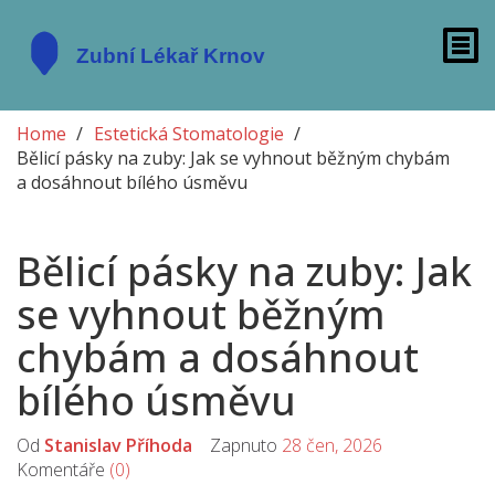
Home
Estetická Stomatologie
Bělicí pásky na zuby: Jak se vyhnout běžným chybám
a dosáhnout bílého úsměvu
Bělicí pásky na zuby: Jak
se vyhnout běžným
chybám a dosáhnout
bílého úsměvu
Od
Stanislav Příhoda
Zapnuto
28 čen, 2026
Komentáře
(0)