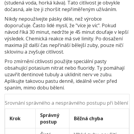
(studená voda, horká káva). Tato citlivost je obvykle
dočasná, ale lze ji zhoršit nepřiměřeným užíváním.
Nikdy nepoužívejte pásky déle, než výrobce
doporučuje. Často lidé myslí, že "více je víc". Pokud
návod říká 30 minut, nedržte je 45 minut doufaje v lepší
výsledek. Chemická reakce má své limity. Po dosažení
maxima již další čas nepřináší bělejší zuby, pouze ničí
sklovinu a zvyšuje citlivost.
Pro zmírnění citlivosti použijte speciální pasty
obsahující
potasium nitrat
nebo
fluoridy
. Ty pomáhají
uzavřít dentinové tubuly a uklidnit nerv ve zubu.
Aplikujte takovou pastu denně, ideálně večer před
spaním, mimo dobu bělení.
Srovnání správného a nesprávného postupu při bělení
Správný
Krok
Běžná chyba
postup