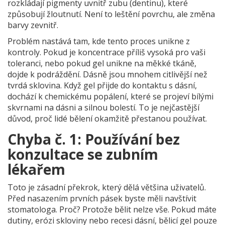
rozkládají pigmenty uvnitř zubu (dentinu), které
způsobují žloutnutí. Není to leštění povrchu, ale změna
barvy zevnitř.
Problém nastává tam, kde tento proces unikne z
kontroly. Pokud je koncentrace příliš vysoká pro vaši
toleranci, nebo pokud gel unikne na měkké tkáně,
dojde k podráždění. Dásně jsou mnohem citlivější než
tvrdá sklovina. Když gel přijde do kontaktu s dásní,
dochází k chemickému popálení, které se projeví bílými
skvrnami na dásni a silnou bolestí. To je nejčastější
důvod, proč lidé bělení okamžitě přestanou používat.
Chyba č. 1: Používání bez
konzultace se zubním
lékařem
Toto je zásadní překrok, který dělá většina uživatelů.
Před nasazením prvních pásek byste měli navštívit
stomatologa. Proč? Protože bělit nelze vše. Pokud máte
dutiny, erózi skloviny nebo recesi dásní, bělicí gel pouze