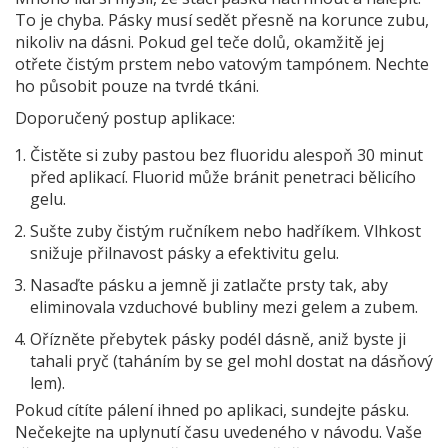
To je chyba. Pásky musí sedět přesně na korunce zubu,
nikoliv na dásni. Pokud gel teče dolů, okamžitě jej
otřete čistým prstem nebo vatovým tampónem. Nechte
ho působit pouze na tvrdé tkáni.
Doporučený postup aplikace:
Čistěte si zuby pastou bez fluoridu alespoň 30 minut
před aplikací. Fluorid může bránit penetraci bělicího
gelu.
Sušte zuby čistým ručníkem nebo hadříkem. Vlhkost
snižuje přilnavost pásky a efektivitu gelu.
Nasaďte pásku a jemně ji zatlačte prsty tak, aby
eliminovala vzduchové bubliny mezi gelem a zubem.
Ořízněte přebytek pásky podél dásně, aniž byste ji
tahali pryč (taháním by se gel mohl dostat na dásňový
lem).
Pokud cítíte pálení ihned po aplikaci, sundejte pásku.
Nečekejte na uplynutí času uvedeného v návodu. Vaše