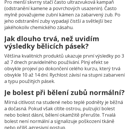
Pro menší skvrny stačí často ultrazvuková kampaň
(odstranění kamene a povrchových usazenin). Často
mylně považujeme zubní kámen za zabarvený zub. Po
jeho odstranění zuby vypadají čistší a světlejší bez
jakéhokoliv chemického zásahu.
Jak dlouho trvá, než uvidím
výsledky bělicích pásek?
Většina kvalitních produktů ukazuje první výsledky po 3
až 7 dnech pravidelného používání. Plný efekt se
obvykle projeví po dokončení celého kurzu, který trvá
obvykle 10 až 14 dní. Rychlost závisí na stupni zabarvení
a typu použitých pásek.
Je bolest při bělení zubů normální?
Mírná citlivost na studené nebo teplé podněty je běžná
a dočasná. Pokud však cítíte ostrou, pulzující bolest
nebo bolest dásní, bělení okamžitě přerušte. Trvalá
bolest není normální a signalizuje poškození tkáně
nebo příliš agresivní postup.