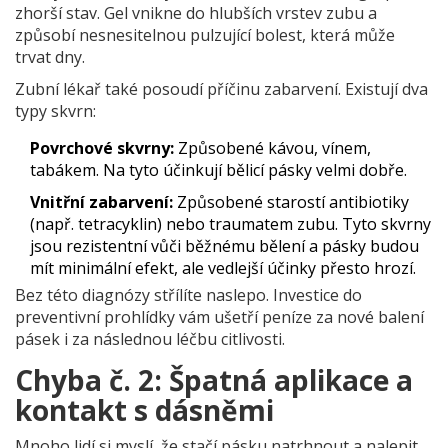
zhorší stav. Gel vnikne do hlubších vrstev zubu a
způsobí nesnesitelnou pulzující bolest, která může
trvat dny.
Zubní lékař také posoudí příčinu zabarvení. Existují dva
typy skvrn:
Povrchové skvrny:
Způsobené kávou, vínem,
tabákem. Na tyto účinkují bělicí pásky velmi dobře.
Vnitřní zabarvení:
Způsobené starostí antibiotiky
(např. tetracyklin) nebo traumatem zubu. Tyto skvrny
jsou rezistentní vůči běžnému bělení a pásky budou
mít minimální efekt, ale vedlejší účinky přesto hrozí.
Bez této diagnózy střílíte naslepo. Investice do
preventivní prohlídky vám ušetří peníze za nové balení
pásek i za následnou léčbu citlivosti.
Chyba č. 2: Špatná aplikace a
kontakt s dásněmi
Mnoho lidí si myslí, že stačí pásku natrhnout a nalepit.