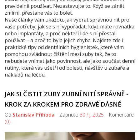
pravidelně používat. Nezastavujte to. Když se zánět
zmírní, přestane vás to bolet.
Naše články vám ukážou, jak vybrat správnou nit pro
vaše potřeby, jak se s ní vypořádat, když máte rovnátka
nebo implantáty, a proč někteří lidé s ní přestali
používat – a proč to byla jejich chyba. Najdete zde i
praktické tipy od dentálních hygienistek, které vám
pomohou zvládnout čištění mezi zuby tak, že to
nebudete vnímat jako povinnost, ale jako součást denní
rutiny, která vás ušetří od bolesti, návštěv u zubaře a
nákladů na léčbu.
JAK SI ČISTIT ZUBY ZUBNÍ NITÍ SPRÁVNĚ -
KROK ZA KROKEM PRO ZDRAVÉ DÁSNĚ
Od
Stanislav Příhoda
Zapnuto
30 říj, 2025
Komentáře
(0)