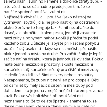
zánětů dásní, zubního kamene a dokonce ztráty zubů –
a to všechno se dá snadno předejít jen tím, že se
naučíte správně používat zubní nit.
Nejčastější chyba? Lidi ji používají jako nástroj na
vytrhávání zbytků jídla, ne jako nástroj na odstranění
plaku. Správně to funguje tak, že nit nezatlačíte do
dásně, ale obtočíte ji kolem prstu, jemně ji zasunete
mezi zuby a pohybem nahoru-dolů ji přečistíte podél
každého zubu. Důležité je, abyste při každém pohybu
použili čistý úsek niti – když se nit znečistí, přenášíte
plak z jednoho místa na druhé. Pro začátečníky je lepší
začít s nití na držáku, která je jednodušší ovládat. Pokud
máte těsné mezizubní prostory, zkuste
mezizubní
kartáček
,
malý kartáček určený pro čištění mezi zuby
–
je ideální pro lidi s většími mezery nebo s rovnátky.
Nezapomeňte, že zubní nit není jen pro dospělé. Děti
od osmi let by měly začít s čištěním mezi zuby pod
dohledem – to je jedna z nejúčinnějších forem prevence
kazů. Pokud vás bolí dásně při používání niti,
neznamená to, že to děláte špatně – znamená to, že
dásně mají zánět, který se zlepší, jakmile budete nit