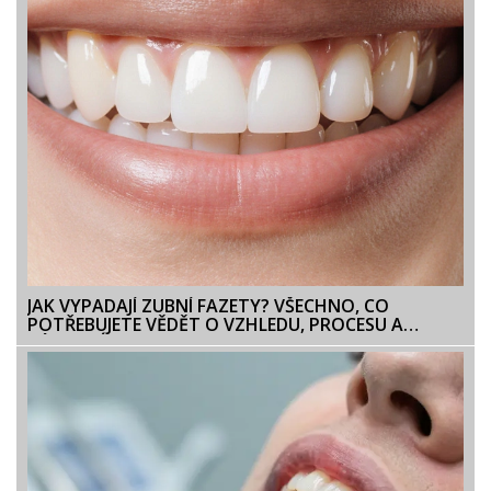
JAK VYPADAJÍ ZUBNÍ FAZETY? VŠECHNO, CO
POTŘEBUJETE VĚDĚT O VZHLEDU, PROCESU A
VÝSLEDCÍCH