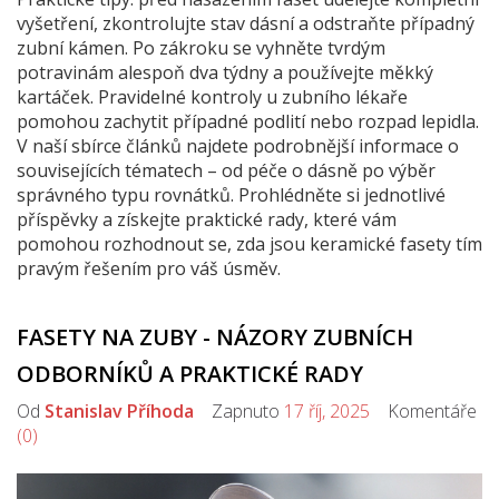
vyšetření, zkontrolujte stav dásní a odstraňte případný
zubní kámen. Po zákroku se vyhněte tvrdým
potravinám alespoň dva týdny a používejte měkký
kartáček. Pravidelné kontroly u zubního lékaře
pomohou zachytit případné podlití nebo rozpad lepidla.
V naší sbírce článků najdete podrobnější informace o
souvisejících tématech – od péče o dásně po výběr
správného typu rovnátků. Prohlédněte si jednotlivé
příspěvky a získejte praktické rady, které vám
pomohou rozhodnout se, zda jsou keramické fasety tím
pravým řešením pro váš úsměv.
FASETY NA ZUBY - NÁZORY ZUBNÍCH
ODBORNÍKŮ A PRAKTICKÉ RADY
Od
Stanislav Příhoda
Zapnuto
17 říj, 2025
Komentáře
(0)