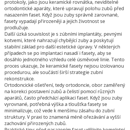
protokoly, jako jsou
keramické rovnátka
,
neviditelné
ortodontické aparáty, které upravují polohu zubů před
nasazením faset
. Když jsou zuby správně zarovnané,
fasety vypadají přirozeněji a jejich životnost se
prodlužuje.
Další úzká souvislost je s
zúbními implantáty
,
pevnými
kotvemi, které nahrazují chybějící zuby a poskytují
stabilní základ pro další estetické úpravy
. V některých
případech se po implantaci nasadí i fasety, aby se
dosáhlo jednotného vzhledu celé úsměvové linie. Tento
proces ukazuje, že keramické fasety nejsou izolovanou
procedurou, ale součástí širší strategie zubní
rekonstrukce.
Ortodoncické ošetření, tedy
ortodoncie
,
obor zaměřený
na korekci postavení zubů a čelistí pomocí různých
aparátů
, často předchází aplikaci faset. Když jsou zuby
vyrovnané, potřebná výška a tloušťka fasety se
minimalizuje, což vede k menšímu zásahu do zubní
struktury. V praxi to znamená méně ořezávání a vyšší
zachování přirozených zubů.
Praktické tipy: před nasazením faset udělejte kompletní