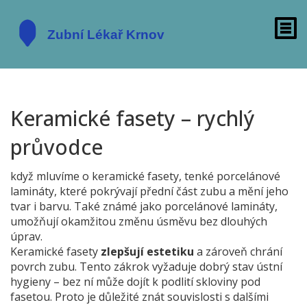
Keramické fasety – rychlý
průvodce
když mluvíme o
keramické fasety
,
tenké porcelánové
lamináty, které pokrývají přední část zubu a mění jeho
tvar i barvu
. Také známé jako
porcelánové lamináty
,
umožňují okamžitou změnu úsměvu bez dlouhých
úprav.
Keramické fasety
zlepšují estetiku
a zároveň chrání
povrch zubu. Tento zákrok vyžaduje dobrý stav ústní
hygieny – bez ní může dojít k podlití skloviny pod
fasetou. Proto je důležité znát souvislosti s dalšími