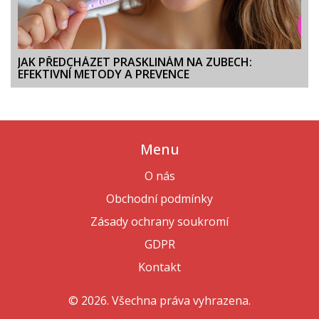
JAK PŘEDCHÁZET PRASKLINÁM NA ZUBECH:
EFEKTIVNÍ METODY A PREVENCE
Menu
O nás
Obchodní podmínky
Zásady ochrany soukromí
GDPR
Kontakt
© 2026. Všechna práva vyhrazena.