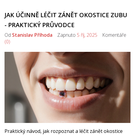
JAK ÚČINNĚ LÉČIT ZÁNĚT OKOSTICE ZUBU
- PRAKTICKÝ PRŮVODCE
Od
Stanislav Příhoda
Zapnuto
5 říj, 2025
Komentáře
(0)
Praktický návod, jak rozpoznat a léčit zánět okostice