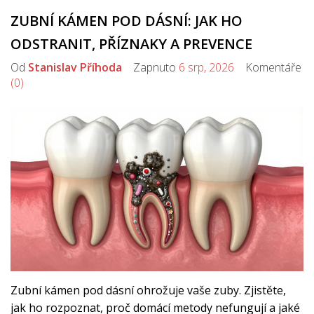
ZUBNÍ KÁMEN POD DÁSNÍ: JAK HO
ODSTRANIT, PŘÍZNAKY A PREVENCE
Od
Stanislav Příhoda
Zapnuto
6 srp, 2026
Komentáře
(0)
Zubní kámen pod dásní ohrožuje vaše zuby. Zjistěte,
jak ho rozpoznat, proč domácí metody nefungují a jaké