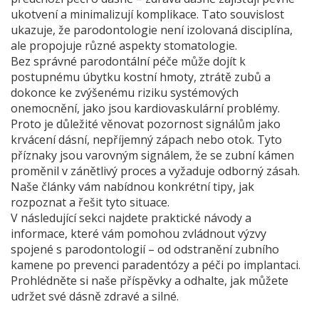
ukotvení a minimalizují komplikace. Tato souvislost
ukazuje, že parodontologie není izolovaná disciplína,
ale propojuje různé aspekty stomatologie.
Bez správné parodontální péče může dojít k
postupnému úbytku kostní hmoty, ztrátě zubů a
dokonce ke zvýšenému riziku systémových
onemocnění, jako jsou kardiovaskulární problémy.
Proto je důležité věnovat pozornost signálům jako
krvácení dásní, nepříjemný zápach nebo otok. Tyto
příznaky jsou varovným signálem, že se zubní kámen
proměnil v zánětlivý proces a vyžaduje odborný zásah.
Naše články vám nabídnou konkrétní tipy, jak
rozpoznat a řešit tyto situace.
V následující sekci najdete praktické návody a
informace, které vám pomohou zvládnout výzvy
spojené s parodontologií – od odstranění zubního
kamene po prevenci paradentózy a péči po implantaci.
Prohlédněte si naše příspěvky a odhalte, jak můžete
udržet své dásně zdravé a silné.