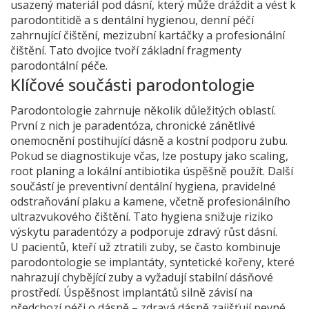
usazený materiál pod dásní, který může dráždit a vést k
parodontitidě
a s
dentální hygienou
,
denní péčí
zahrnující čištění, mezizubní kartáčky a profesionální
čištění
. Tato dvojice tvoří základní fragmenty
parodontální péče.
Klíčové součásti parodontologie
Parodontologie zahrnuje několik důležitých oblastí.
První z nich je
paradentóza
,
chronické zánětlivé
onemocnění postihující dásně a kostní podporu zubu
.
Pokud se diagnostikuje včas, lze postupy jako scaling,
root planing a lokální antibiotika úspěšně použít. Další
součástí je preventivní
dentální hygiena
,
pravidelné
odstraňování plaku a kamene, včetně profesionálního
ultrazvukového čištění
. Tato hygiena snižuje riziko
výskytu paradentózy a podporuje zdravý růst dásní.
U pacientů, kteří už ztratili zuby, se často kombinuje
parodontologie se
implantáty
,
syntetické kořeny, které
nahrazují chybějící zuby a vyžadují stabilní dásňové
prostředí
. Úspěšnost implantátů silně závisí na
předchozí péči o dásně – zdravá dásně zajišťují pevné