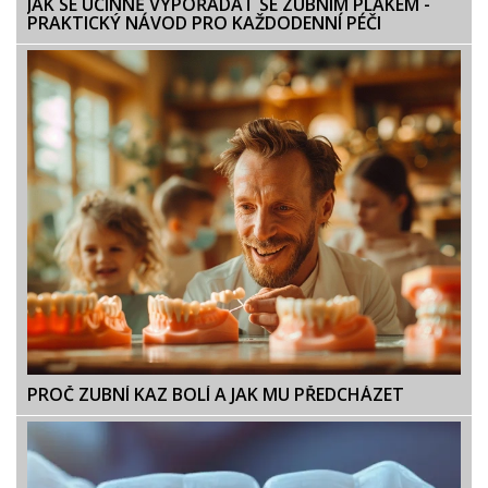
JAK SE ÚČINNĚ VYPOŘÁDAT SE ZUBNÍM PLAKEM -
PRAKTICKÝ NÁVOD PRO KAŽDODENNÍ PÉČI
PROČ ZUBNÍ KAZ BOLÍ A JAK MU PŘEDCHÁZET