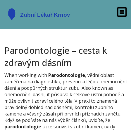
Parodontologie – cesta k
zdravým dásním
When working with
Parodontologie
,
vědní oblast
zaměřená na diagnostiku, prevenci a léčbu onemocnění
dásní a podpůrných struktur zubu
. Also known as
onemocnění dásní
, it
přispívá k celkové ústní pohodě a
může ovlivnit zdraví celého těla
.
V praxi to znamená
pravidelný dohled nad dásněmi, kontrolu zubního
kamene a včasný zásah při prvních příznacích zánětu.
Když se podíváte na náš výběr článků, uvidíte, že
parodontologie
úzce souvisí s
zubní kámen
,
tvrdý