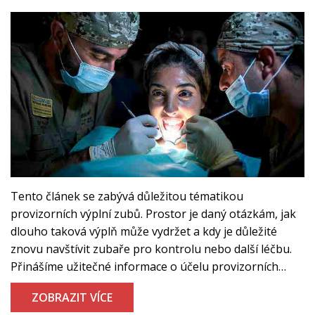
Tento článek se zabývá důležitou tématikou
provizorních výplní zubů. Prostor je daný otázkám, jak
dlouho taková výplň může vydržet a kdy je důležité
znovu navštívit zubaře pro kontrolu nebo další léčbu.
Přinášíme užitečné informace o účelu provizorních
výplní, jak se o ně starat a jak rozpoznat, že je čas na
ZOBRAZIT VÍCE
jejich výměnu, aby bylo váše ústní zdraví neustále v