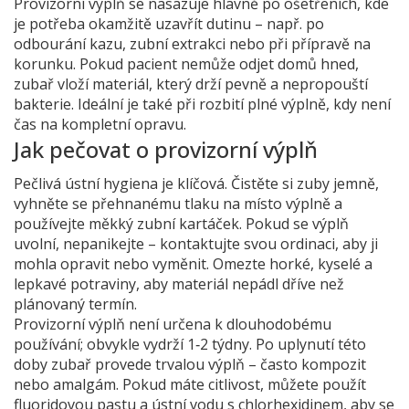
Provizorní výplň se nasazuje hlavně po ošetřeních, kde
je potřeba okamžitě uzavřít dutinu – např. po
odbourání kazu, zubní extrakci nebo při přípravě na
korunku. Pokud pacient nemůže odjet domů hned,
zubař vloží materiál, který drží pevně a nepropouští
bakterie. Ideální je také při rozbití plné výplně, kdy není
čas na kompletní opravu.
Jak pečovat o provizorní výplň
Pečlivá ústní hygiena je klíčová. Čistěte si zuby jemně,
vyhněte se přehnanému tlaku na místo výplně a
používejte měkký zubní kartáček. Pokud se výplň
uvolní, nepanikejte – kontaktujte svou ordinaci, aby ji
mohla opravit nebo vyměnit. Omezte horké, kyselé a
lepkavé potraviny, aby materiál nepádl dříve než
plánovaný termín.
Provizorní výplň není určena k dlouhodobému
používání; obvykle vydrží 1‑2 týdny. Po uplynutí této
doby zubař provede trvalou výplň – často kompozit
nebo amalgám. Pokud máte citlivost, můžete použít
fluoridovou pastu a ústní vodu s chlorhexidinem, aby se