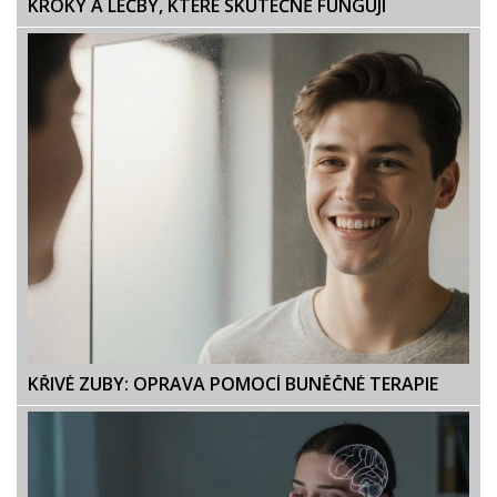
KROKY A LÉČBY, KTERÉ SKUTEČNĚ FUNGUJÍ
KŘIVÉ ZUBY: OPRAVA POMOCÍ BUNĚČNÉ TERAPIE