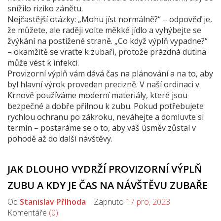
snížilo riziko zánětu.
Nejčastější otázky: „Mohu jíst normálně?“ – odpověď je,
že můžete, ale raději volte měkké jídlo a vyhýbejte se
žvýkání na postižené straně. „Co když výplň vypadne?“
– okamžitě se vraťte k zubaři, protože prázdná dutina
může vést k infekci.
Provizorní výplň vám dává čas na plánování a na to, aby
byl hlavní výrok proveden precizně. V naší ordinaci v
Krnově používáme moderní materiály, které jsou
bezpečné a dobře přilnou k zubu. Pokud potřebujete
rychlou ochranu po zákroku, neváhejte a domluvte si
termín – postaráme se o to, aby váš úsměv zůstal v
pohodě až do další návštěvy.
JAK DLOUHO VYDRŽÍ PROVIZORNÍ VÝPLŇ
ZUBU A KDY JE ČAS NA NÁVŠTĚVU ZUBAŘE
Od
Stanislav Příhoda
Zapnuto
17 pro, 2023
Komentáře
(0)