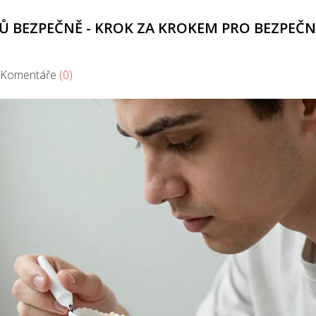
BŮ BEZPEČNĚ - KROK ZA KROKEM PRO BEZPEČ
omentáře
(0)