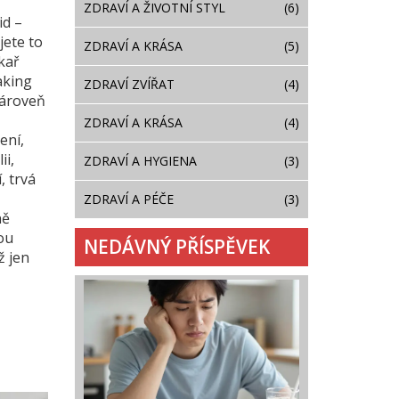
ZDRAVÍ A ŽIVOTNÍ STYL
(6)
id –
jete to
ZDRAVÍ A KRÁSA
(5)
ékař
aking
ZDRAVÍ ZVÍŘAT
(4)
zároveň
ZDRAVÍ A KRÁSA
(4)
ení,
ii,
ZDRAVÍ A HYGIENA
(3)
, trvá
ZDRAVÍ A PÉČE
(3)
ně
ou
NEDÁVNÝ PŘÍSPĚVEK
ž jen