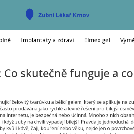
plně
Implantáty a zdraví
Elmex gel
Výmě
 Co skutečně funguje a co
ující želovitý tvarůvku a bělící gelem, který se aplikuje na z
 často prodávána jako rychlé a levné řešení pro bílejší úsmě
 na internetu, je bezpečná nebo účinná. Mnoho z nich obsa
 i když zuby na chvíli vypadají bílejší. Pravda je jednoduchá: 
y kvůli kávě, čaji, kouření nebo věku, nejde jen o povrchov