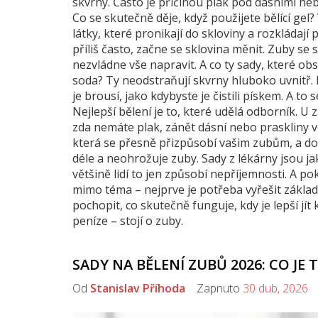
skvrny. Často je příčinou plak pod dásními ne
Co se skutečně děje, když použijete bělící ge
látky, které pronikají do skloviny a rozkládají
příliš často, začne se sklovina měnit. Zuby se s
nezvládne vše napravit. A co ty sady, které ob
soda? Ty neodstraňují skvrny hluboko uvnitř. 
je brousí, jako kdybyste je čistili pískem. A to
Nejlepší bělení je to, které udělá odborník. U 
zda nemáte plak, zánět dásní nebo praskliny ve
která se přesně přizpůsobí vašim zubům, a dop
déle a neohrožuje zuby. Sady z lékárny jsou ja
většině lidí to jen způsobí nepříjemnosti. A p
mimo téma – nejprve je potřeba vyřešit zákla
pochopit, co skutečně funguje, kdy je lepší jít
peníze – stojí o zuby.
SADY NA BĚLENÍ ZUBŮ 2026: CO JE
Od
Stanislav Příhoda
Zapnuto
30 dub, 2026
K