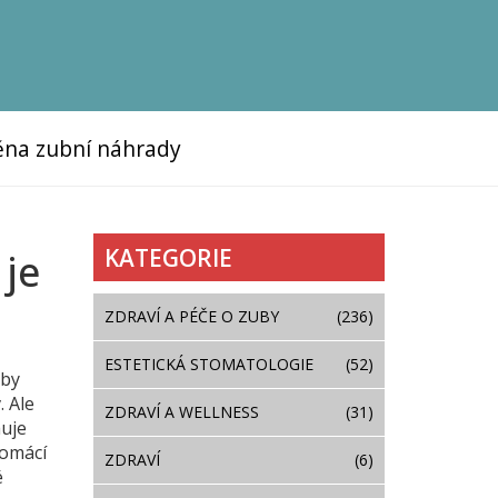
na zubní náhrady
KATEGORIE
 je
ZDRAVÍ A PÉČE O ZUBY
(236)
ESTETICKÁ STOMATOLOGIE
(52)
uby
v
.
Ale
ZDRAVÍ A WELLNESS
(31)
huje
domácí
ZDRAVÍ
(6)
é