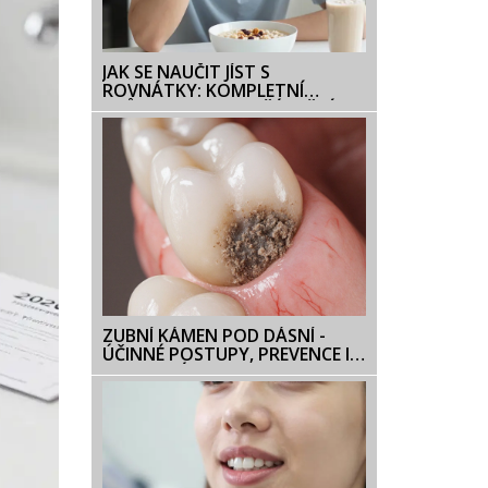
JAK SE NAUČIT JÍST S
ROVNÁTKY: KOMPLETNÍ
PRŮVODCE PRO ZAČÁTEČNÍKY
ZUBNÍ KÁMEN POD DÁSNÍ -
ÚČINNÉ POSTUPY, PREVENCE I
ODBORNÁ POMOC