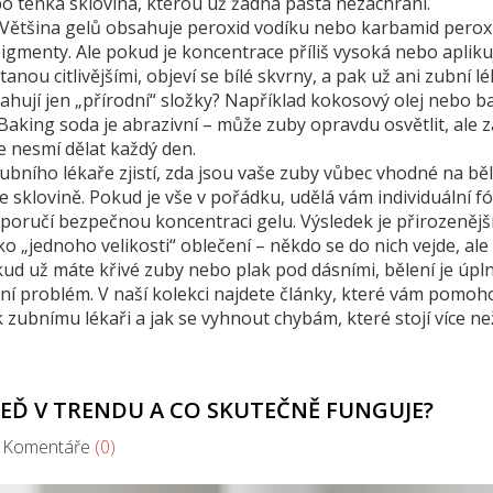
bo tenká sklovina, kterou už žádná pasta nezachrání.
l? Většina gelů obsahuje peroxid vodíku nebo karbamid perox
 pigmenty. Ale pokud je koncentrace příliš vysoká nebo apliku
tanou citlivějšími, objeví se bílé skvrny, a pak už ani zubní l
sahují jen „přírodní“ složky? Například kokosový olej nebo b
Baking soda je abrazivní – může zuby opravdu osvětlit, ale 
 se nesmí dělat každý den.
zubního lékaře zjistí, zda jsou vaše zuby vůbec vhodné na běl
 sklovině. Pokud je vše v pořádku, udělá vám individuální fól
oručí bezpečnou koncentraci gelu. Výsledek je přirozenější
ko „jednoho velikosti“ oblečení – někdo se do nich vejde, ale
okud už máte křivé zuby nebo plak pod dásními, bělení je úpl
dní problém. V naší kolekci najdete články, které vám pomoh
 k zubnímu lékaři a jak se vyhnout chybám, které stojí více ne
 TEĎ V TRENDU A CO SKUTEČNĚ FUNGUJE?
omentáře
(0)