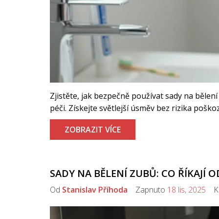
Zjistěte, jak bezpečně používat sady na běle
péči. Získejte světlejší úsměv bez rizika poško
ZOBRAZIT VÍCE
SADY NA BĚLENÍ ZUBŮ: CO ŘÍKAJÍ 
Od
Stanislav Příhoda
Zapnuto
18 lis, 2025
Ko