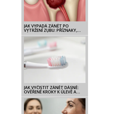
JAK VYPADÁ ZÁNĚT PO
VYTRŽENÍ ZUBU: PŘÍZNAKY,
FÁZE HOJENÍ A KDY VOLAT
LÉKAŘE
JAK VYČISTIT ZÁNĚT DÁSNĚ:
OVĚŘENÉ KROKY K ÚLEVĚ A
PREVENCI