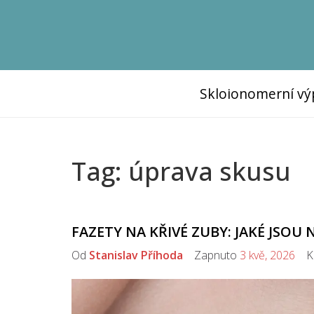
Skloionomerní vý
Tag: úprava skusu
FAZETY NA KŘIVÉ ZUBY: JAKÉ JSOU 
Od
Stanislav Příhoda
Zapnuto
3 kvě, 2026
Ko