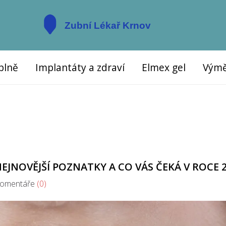
plně
Implantáty a zdraví
Elmex gel
Výmě
NEJNOVĚJŠÍ POZNATKY A CO VÁS ČEKÁ V ROCE 
mentáře
(0)