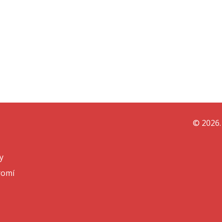
© 2026.
y
romí