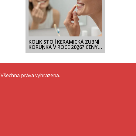
KOLIK STOJÍ KERAMICKÁ ZUBNÍ
KORUNKA V ROCE 2026? CENY,
ROZDÍLY A CO OVLIVŇUJE
NÁKLADY
 Všechna práva vyhrazena.