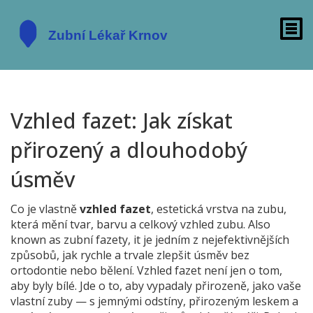
Vzhled fazet: Jak získat
přirozený a dlouhodobý
úsměv
Co je vlastně
vzhled fazet
,
estetická vrstva na zubu,
která mění tvar, barvu a celkový vzhled zubu
. Also
known as
zubní fazety
, it
je jedním z nejefektivnějších
způsobů, jak rychle a trvale zlepšit úsměv bez
ortodontie nebo bělení
.
Vzhled fazet není jen o tom,
aby byly bílé. Jde o to, aby vypadaly přirozeně, jako vaše
vlastní zuby — s jemnými odstíny, přirozeným leskem a