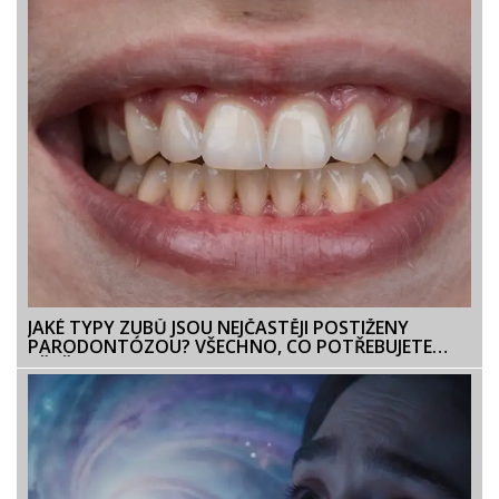
JAKÉ TYPY ZUBŮ JSOU NEJČASTĚJI POSTIŽENY
PARODONTÓZOU? VŠECHNO, CO POTŘEBUJETE
VĚDĚT