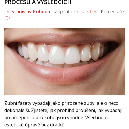
PROCESU A VÝSLEDCÍCH
Od
Stanislav Příhoda
Zapnuto
17 lis, 2025
Komentáře
(0)
Zubní fazety vypadají jako přirozené zuby, ale o něco
dokonalejší. Zjistěte, jak probíhá broušení, jak vypadají
po přilepení a pro koho jsou vhodné. Všechno o
estetické úpravě bez drátků.