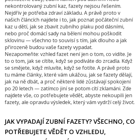
nekontrolovaný zubní kaz, fazety nejsou řešením.
Nejdřív je potřeba zdraví základu. A právě proto v
našich článcích najdete i to, jak poznat počáteční zubní
kaz u dětí, jak se zbavit zubního plaku pod dásními,
nebo proč domácí sady na bělení mohou poškodit
sklovinu — všechno to souvisí s tím, jak dlouho a jak
přirozeně budou vaše fazety vypadat.
Nezapomeňte: vzhled fazet není jen o tom, co vidíte. Je
to o tom, jak se cítíte, když se podíváte do zrcadla. Když
se smějete, když mluvíte, když se fotíte. A právě proto
tu máme články, které vám ukážou, jak se fazety dělají,
jak na ně dbát, a proč některé lidé zůstávají spokojení
po 20 letech — zatímco jiní se potom cítí zklamáni. Zde
najdete vše, co potřebujete vědět, abyste nekoupili jen
fazety, ale opravdu výsledek, který vám vydrží celý život.
JAK VYPADAJÍ ZUBNÍ FAZETY? VŠECHNO, CO
POTŘEBUJETE VĚDĚT O VZHLEDU,