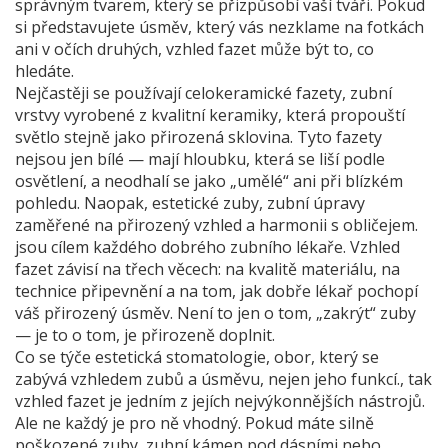
správným tvarem, který se přizpůsobí vaší tváři. Pokud
si představujete úsměv, který vás nezklame na fotkách
ani v očích druhých, vzhled fazet může být to, co
hledáte.
Nejčastěji se používají
celokeramické fazety
,
zubní
vrstvy vyrobené z kvalitní keramiky, která propouští
světlo stejně jako přirozená sklovina
.
Tyto fazety
nejsou jen bílé — mají hloubku, která se liší podle
osvětlení, a neodhalí se jako „umělé“ ani při blízkém
pohledu. Naopak,
estetické zuby
,
zubní úpravy
zaměřené na přirozený vzhled a harmonii s obličejem
.
jsou cílem každého dobrého zubního lékaře. Vzhled
fazet závisí na třech věcech: na kvalitě materiálu, na
technice připevnění a na tom, jak dobře lékař pochopí
váš přirozený úsměv. Není to jen o tom, „zakrýt“ zuby
— je to o tom, je přirozeně doplnit.
Co se týče
estetická stomatologie
,
obor, který se
zabývá vzhledem zubů a úsměvu, nejen jeho funkcí
.
, tak
vzhled fazet je jedním z jejích nejvýkonnějších nástrojů.
Ale ne každý je pro ně vhodný. Pokud máte silně
poškozené zuby, zubní kámen pod dásními nebo