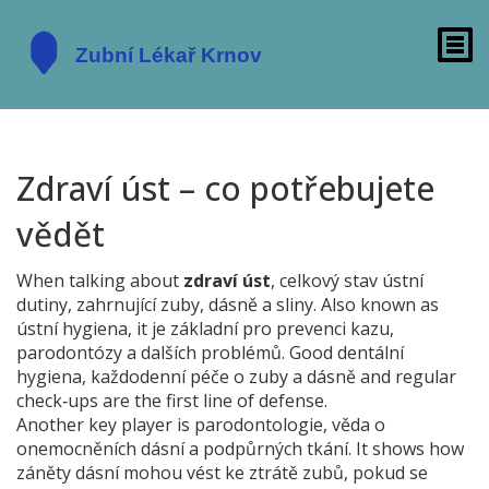
Zdraví úst – co potřebujete
vědět
When talking about
zdraví úst
,
celkový stav ústní
dutiny, zahrnující zuby, dásně a sliny
. Also known as
ústní hygiena
, it
je základní pro prevenci kazu,
parodontózy a dalších problémů
. Good
dentální
hygiena
,
každodenní péče o zuby a dásně
and regular
check‑ups are the first line of defense.
Another key player is
parodontologie
,
věda o
onemocněních dásní a podpůrných tkání
. It shows how
záněty dásní mohou vést ke ztrátě zubů, pokud se