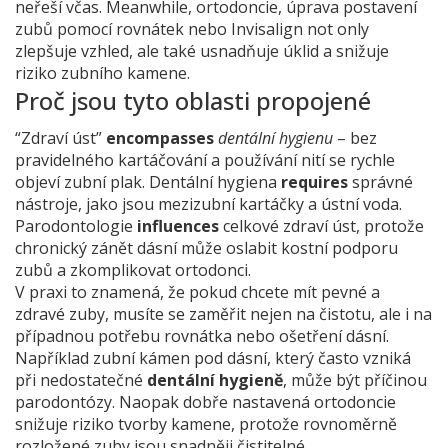
neřeší včas. Meanwhile,
ortodoncie
,
úprava postavení
zubů pomocí rovnátek nebo Invisalign
not only
zlepšuje vzhled, ale také usnadňuje úklid a snižuje
riziko zubního kamene.
Proč jsou tyto oblasti propojené
“Zdraví úst”
encompasses
dentální hygienu
– bez
pravidelného kartáčování a používání nití se rychle
objeví zubní plak. Dentální hygiena
requires
správné
nástroje, jako jsou mezizubní kartáčky a ústní voda.
Parodontologie
influences
celkové zdraví úst, protože
chronický zánět dásní může oslabit kostní podporu
zubů a zkomplikovat ortodonci.
V praxi to znamená, že pokud chcete mít pevné a
zdravé zuby, musíte se zaměřit nejen na čistotu, ale i na
případnou potřebu rovnátka nebo ošetření dásní.
Například zubní kámen pod dásní, který často vzniká
při nedostatečné
dentální hygieně
, může být příčinou
parodontózy. Naopak dobře nastavená ortodoncie
snižuje riziko tvorby kamene, protože rovnoměrně
rozložené zuby jsou snadněji čistitelné.