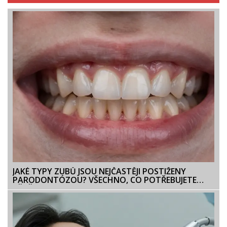
JAKÉ TYPY ZUBŮ JSOU NEJČASTĚJI POSTIŽENY
PARODONTÓZOU? VŠECHNO, CO POTŘEBUJETE
VĚDĚT