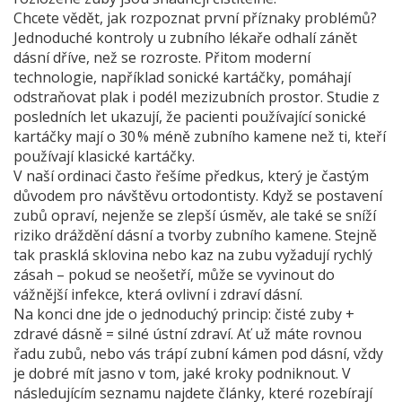
Chcete vědět, jak rozpoznat první příznaky problémů?
Jednoduché kontroly u zubního lékaře odhalí zánět
dásní dříve, než se rozroste. Přitom moderní
technologie, například sonické kartáčky, pomáhají
odstraňovat plak i podél mezizubních prostor. Studie z
posledních let ukazují, že pacienti používající sonické
kartáčky mají o 30 % méně zubního kamene než ti, kteří
používají klasické kartáčky.
V naší ordinaci často řešíme předkus, který je častým
důvodem pro návštěvu ortodontisty. Když se postavení
zubů opraví, nejenže se zlepší úsměv, ale také se sníží
riziko dráždění dásní a tvorby zubního kamene. Stejně
tak prasklá sklovina nebo kaz na zubu vyžadují rychlý
zásah – pokud se neošetří, může se vyvinout do
vážnější infekce, která ovlivní i zdraví dásní.
Na konci dne jde o jednoduchý princip: čisté zuby +
zdravé dásně = silné ústní zdraví. Ať už máte rovnou
řadu zubů, nebo vás trápí zubní kámen pod dásní, vždy
je dobré mít jasno v tom, jaké kroky podniknout. V
následujícím seznamu najdete články, které rozebírají