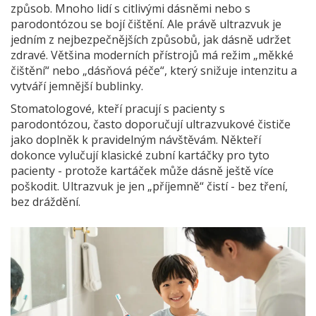
způsob. Mnoho lidí s citlivými dásněmi nebo s
parodontózou se bojí čištění. Ale právě ultrazvuk je
jedním z nejbezpečnějších způsobů, jak dásně udržet
zdravé. Většina moderních přístrojů má režim „měkké
čištění“ nebo „dásňová péče“, který snižuje intenzitu a
vytváří jemnější bublinky.
Stomatologové, kteří pracují s pacienty s
parodontózou, často doporučují ultrazvukové čističe
jako doplněk k pravidelným návštěvám. Někteří
dokonce vylučují klasické zubní kartáčky pro tyto
pacienty - protože kartáček může dásně ještě více
poškodit. Ultrazvuk je jen „příjemně“ čistí - bez tření,
bez dráždění.