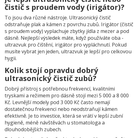
čistič s proudem vody (irigátor)?
To jsou dva různé nástroje. Ultrasonický čistič
odstraňuje plak a kámen z povrchu zubů. Irigátor (čistič
s proudem vody) vyplachuje zbytky jídla z mezer a pod
dásně. Nejlepší výsledek máte, když používáte oba -
ultrazvuk pro čištění, irigátor pro vypláchnutí. Pokud
musíte vybrat jen jeden, ultrazvuk je lepší pro celkovou
hygii.
Kolik stojí opravdu dobrý
ultrasonický čistič zubů?
Dobrý přístroj s potřebnou frekvencí, kvalitními
tryskami a režimem pro dásně stojí mezi 5 000 a 8 000
Kč. Levnější modely pod 3 000 Kč často nemají
dostatečnou frekvenci nebo neodstraňují kámen
efektivně. Je to investice, která se vrátí v lepší zubní
hygieně, méně návštěvách u stomatologa a
dlouhodobějších zubech.