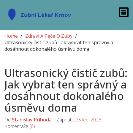
Home
Zdraví A Péče O Zuby
Ultrasonický čistič zubů: Jak vybrat ten správný a
dosáhnout dokonalého úsměvu doma
Ultrasonický čistič zubů:
Jak vybrat ten správný a
dosáhnout dokonalého
úsměvu doma
Od
Stanislav Příhoda
Zapnuto
25 led, 2026
Komentáře
(0)