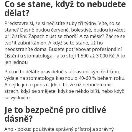
Co se stane, když to nebudete
dělat?
Představte si, že si nečistíte zuby tři týdny. Víte, co se
stane? Dásně budou červené, bolestivé, budou krvácet
při čištění. Zápach z úst se zhorší. A za měsíc? Začne se
tvořit zubní kámen. A když se to stane, už ho
neodstraníte doma. Budete potřebovat profesionální
čištění u stomatologa - a to stojí 1 500 až 3 000 Kč. A to
jen jednou.
Pokud to děláte pravidelně s ultrasonickým čističem,
výdaje na stomatologa klesnou o 40-60 % během roku.
A nejde jen o peníze. Jde o to, že už nebudete mít
strach, když se smějete, když se někdo blíží, nebo když
se vyslovíte.
Je to bezpečné pro citlivé
dásně?
Ano - pokud používáte správný přístroj a správný