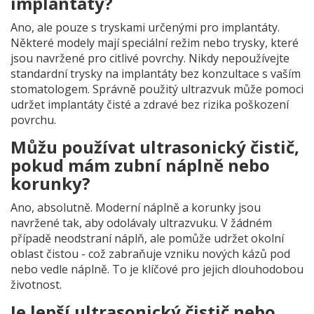
implantáty?
Ano, ale pouze s tryskami určenými pro implantáty.
Některé modely mají speciální režim nebo trysky, které
jsou navržené pro citlivé povrchy. Nikdy nepoužívejte
standardní trysky na implantáty bez konzultace s vaším
stomatologem. Správně použitý ultrazvuk může pomoci
udržet implantáty čisté a zdravé bez rizika poškození
povrchu.
Můžu používat ultrasonický čistič,
pokud mám zubní náplně nebo
korunky?
Ano, absolutně. Moderní náplně a korunky jsou
navržené tak, aby odolávaly ultrazvuku. V žádném
případě neodstraní náplň, ale pomůže udržet okolní
oblast čistou - což zabraňuje vzniku nových kázů pod
nebo vedle náplně. To je klíčové pro jejich dlouhodobou
životnost.
Je lepší ultrasonický čistič nebo