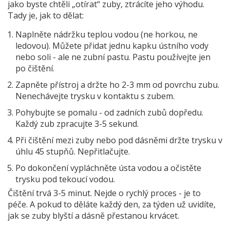
jako byste chtěli „otírat“ zuby, ztrácíte jeho výhodu.
Tady je, jak to dělat:
Naplněte nádržku teplou vodou (ne horkou, ne
ledovou). Můžete přidat jednu kapku ústního vody
nebo soli - ale ne zubní pastu. Pastu používejte jen
po čištění.
Zapněte přístroj a držte ho 2-3 mm od povrchu zubu.
Nenechávejte trysku v kontaktu s zubem.
Pohybujte se pomalu - od zadních zubů dopředu.
Každý zub zpracujte 3-5 sekund.
Při čištění mezi zuby nebo pod dásněmi držte trysku v
úhlu 45 stupňů. Nepřitlačujte.
Po dokončení vypláchněte ústa vodou a očistěte
trysku pod tekoucí vodou.
Čištění trvá 3-5 minut. Nejde o rychlý proces - je to
péče. A pokud to děláte každý den, za týden už uvidíte,
jak se zuby blyští a dásně přestanou krvácet.