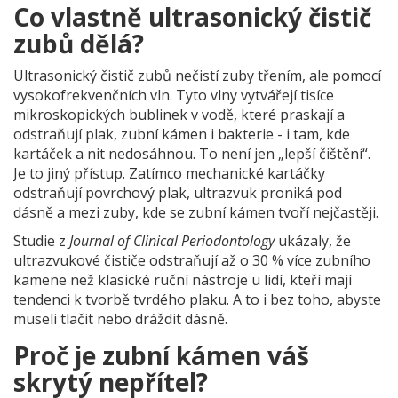
Co vlastně ultrasonický čistič
zubů dělá?
Ultrasonický čistič zubů nečistí zuby třením, ale pomocí
vysokofrekvenčních vln. Tyto vlny vytvářejí tisíce
mikroskopických bublinek v vodě, které praskají a
odstraňují plak, zubní kámen i bakterie - i tam, kde
kartáček a nit nedosáhnou. To není jen „lepší čištění“.
Je to jiný přístup. Zatímco mechanické kartáčky
odstraňují povrchový plak, ultrazvuk proniká pod
dásně a mezi zuby, kde se zubní kámen tvoří nejčastěji.
Studie z
Journal of Clinical Periodontology
ukázaly, že
ultrazvukové čističe odstraňují až o 30 % více zubního
kamene než klasické ruční nástroje u lidí, kteří mají
tendenci k tvorbě tvrdého plaku. A to i bez toho, abyste
museli tlačit nebo dráždit dásně.
Proč je zubní kámen váš
skrytý nepřítel?