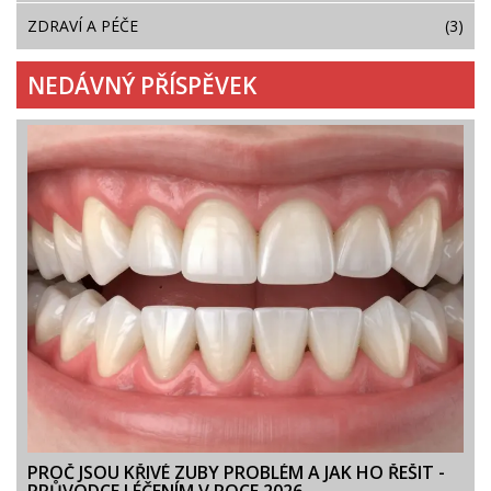
ZDRAVÍ A PÉČE
(3)
NEDÁVNÝ PŘÍSPĚVEK
PROČ JSOU KŘIVÉ ZUBY PROBLÉM A JAK HO ŘEŠIT -
PRŮVODCE LÉČENÍM V ROCE 2026