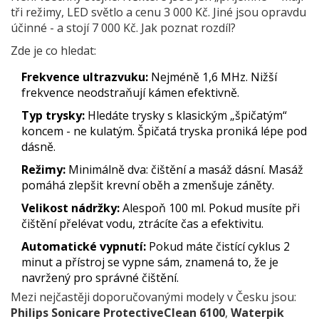
tři režimy, LED světlo a cenu 3 000 Kč. Jiné jsou opravdu
účinné - a stojí 7 000 Kč. Jak poznat rozdíl?
Zde je co hledat:
Frekvence ultrazvuku:
Nejméně 1,6 MHz. Nižší
frekvence neodstraňují kámen efektivně.
Typ trysky:
Hledáte trysky s klasickým „špičatým“
koncem - ne kulatým. Špičatá tryska proniká lépe pod
dásně.
Režimy:
Minimálně dva: čištění a masáž dásní. Masáž
pomáhá zlepšit krevní oběh a zmenšuje záněty.
Velikost nádržky:
Alespoň 100 ml. Pokud musíte při
čištění přelévat vodu, ztrácíte čas a efektivitu.
Automatické vypnutí:
Pokud máte čistící cyklus 2
minut a přístroj se vypne sám, znamená to, že je
navržený pro správné čištění.
Mezi nejčastěji doporučovanými modely v Česku jsou:
Philips Sonicare ProtectiveClean 6100
,
Waterpik