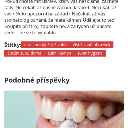
Pokud chcete mít úsměv, který vás nezklame, začněte
tady. Ne čekat, až dásně začnou krvácet. Nečekat, až
vás někdo upozorní na zápach. Nečekat, až vás
stomatolog oznámí, že máte kámen. Udělejte to teď.
Koupíte přístroj, zapnete ho, a za týden už budete
vědět - že se to vyplatilo.
Štítky:
ultrasonický čistič zubů
čistič zubů ultrazvuk
čištění zubů doma
zubní kámen
zubní hygiena
Podobné příspěvky