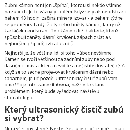
Zubní kámen není jen „špína“, kterou si někdo všimne
na zubech. Je to vážný problém. Když se plak neodstraní
během 48 hodin, začíná mineralizovat - a během týdne
se promění v tvrdý, žlutý nebo hnědý kámen, který už
kartáček neodstraní. Ten kámen drží bakterie, které
způsobují záněty dásní, krvácení, zápach z úst a v
nejhorším případě i ztrátu zubů.
Nejhorší je, že většina lidí si toho vůbec nevšimne.
Kámen se tvoří většinou za zadními zuby nebo pod
dásněmi - místa, která nevidíte a nečistíte dostatečně. A
když se to začne projevovat krvácením dásní nebo
zápachem, je už pozdě. Ultrasonický čistič zubů vám
umožňuje toto zamezit
doma
, než se to stane
problémem, který bude vyžadovat návštěvu
stomatologa.
Který ultrasonický čistič zubů
si vybrat?
Není všechny stejné. Některé jsou jen „příjemné“ - mají