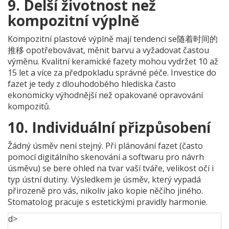
9. Delší životnost než
kompozitní výplně
Kompozitní plastové výplně mají tendenci se随着时间的
推移 opotřebovávat, měnit barvu a vyžadovat častou
výměnu. Kvalitní keramické fazety mohou vydržet 10 až
15 let a více za předpokladu správné péče. Investice do
fazet je tedy z dlouhodobého hlediska často
ekonomicky výhodnější než opakované opravování
kompozitů.
10. Individuální přizpůsobení
Žádný úsměv není stejný. Při plánování fazet (často
pomocí digitálního skenování a softwaru pro návrh
úsměvu) se bere ohled na tvar vaší tváře, velikost očí i
typ ústní dutiny. Výsledkem je úsměv, který vypadá
přirozeně pro vás, nikoliv jako kopie něčího jiného.
Stomatolog pracuje s estetickými pravidly harmonie.
d>