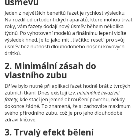
úsměvu
Jeden z největších benefitů fazet je rychlost výsledku.
Na rozdíl od ortodontických aparátů, které mohou trvat
roky, vám fazety dodají nový úsměv během několika
týdnů. Po vyhotovení modelů a finálnímu lepení vidíte
výsledek hned. Je to jako mít „tlačítko reset“ pro svůj
úsměv bez nutnosti dlouhodobého nošení kovových
drátků.
2. Minimální zásah do
vlastního zubu
Dříve bylo nutné při aplikaci fazet hodně brát z tvrdých
zubních tkání. Dnes existují tzv.
minimálně invazivní
fazety
, kde stačí jen jemné obroušení povrchu, někdy
dokonce žádné. To znamená, že si zachováte maximum
svého přírodního zubu, což je pro jeho dlouhodobé
zdraví klíčové.
3. Trvalý efekt bělení