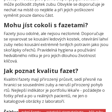
může poškodit zbytek zubu. Obvykle se doporučuje je
nechat na místě co nejdéle a při jejich poškození
vyměnit pouze danou část.
Mohu jíst cokoli s fazetami?
Fazety jsou odolné, ale nejsou nezlomné. Doporučuje
se vyvarovat se kousání ledových kostek, otevírání lahví
zuby nebo kousání extrémně tvrdých potravin jako jsou
skořápky ořechů. Pravidelná hygiena a používání
hedvábného nitku je pro jejich dlouhou životnost
klíčová.
Jak poznat kvalitu fazet?
Kvalitní fazety mají přirozený průsvit, sedí přesně na
hranici se sousedními zuby a neruší přirozený pohyb
rtů. Nejlepší indikátor je portfoliu lékaře - požádejte o
fotky před a po u reálných pacientů, ne jen o
katalogové obrázky z laboratoří.
zubní fazety
estetická stomatologie
bílé zuby