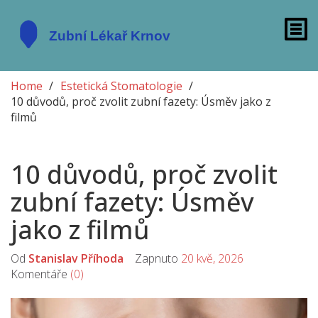
Home
Estetická Stomatologie
10 důvodů, proč zvolit zubní fazety: Úsměv jako z
filmů
10 důvodů, proč zvolit
zubní fazety: Úsměv
jako z filmů
Od
Stanislav Příhoda
Zapnuto
20 kvě, 2026
Komentáře
(0)