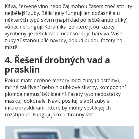
Káva, červené víno nebo čaj mohou časem znečistit i ty
nejbělejší zuby. Bělicí gely fungují jen dočasně a u
některých typů skvrn (například po léčbě antibiotiky)
vůbec nefungují. Keramika, ze které jsou fazety
vyrobeny, je netěkavá a neabsorbuje barviva. Vaše
zuby zůstanou bílé navždy, dokud budou fazety na
místě.
4. Řešení drobných vad a
prasklin
Pokud máte drobné mezery mezi zuby (diastémy),
mírné zakřivení nebo hloubkové skvrny, kompozitní
plomba nemusí být ideální. Fazety tyto nedostatky
maskují dokonale. Navíc posilují slabší zuby s
mikroprasklinami, které by mohly vést k jejich
rozštípnutí. Fungují jako ochranný štít.