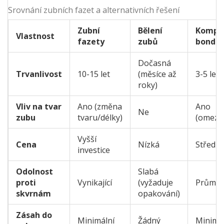
Srovnání zubních fazet a alternativních řešení
Zubní
Bělení
Kompo
Vlastnost
fazety
zubů
bondin
Dočasná
Trvanlivost
10-15 let
(měsíce až
3-5 let
roky)
Vliv na tvar
Ano (změna
Ano
Ne
zubu
tvaru/délky)
(omeze
Vyšší
Cena
Nízká
Střední
investice
Odolnost
Slabá
proti
Vynikající
(vyžaduje
Průměr
skvrnám
opakování)
Zásah do
Minimální
Žádný
Minimá