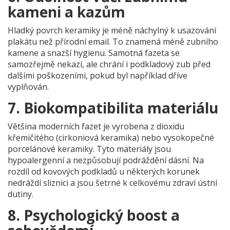
kameni a kazům
Hladký povrch keramiky je méně náchylný k usazování
plakátu než přírodní email. To znamená méně zubního
kamene a snazší hygienu. Samotná fazeta se
samozřejmě nekazí, ale chrání i podkladový zub před
dalšími poškozeními, pokud byl například dříve
vyplňován.
7. Biokompatibilita materiálu
Většina moderních fazet je vyrobena z
dioxidu
křemičitého (cirkoniová keramika)
nebo vysokopečné
porcelánové keramiky. Tyto materiály jsou
hypoalergenní a nezpůsobují podráždění dásní. Na
rozdíl od kovových podkladů u některých korunek
nedráždí sliznici a jsou šetrné k celkovému zdraví ústní
dutiny.
8. Psychologický boost a