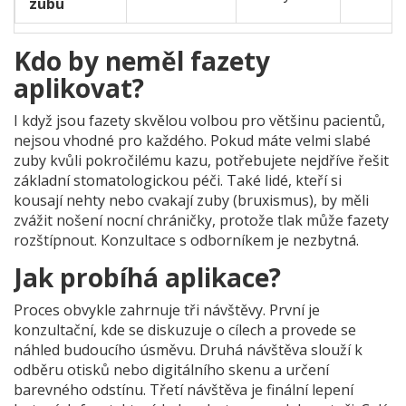
zubu
Kdo by neměl fazety
aplikovat?
I když jsou fazety skvělou volbou pro většinu pacientů,
nejsou vhodné pro každého. Pokud máte velmi slabé
zuby kvůli pokročilému kazu, potřebujete nejdříve řešit
základní stomatologickou péči. Také lidé, kteří si
kousají nehty nebo cvakají zuby (bruxismus), by měli
zvážit nošení nocní chráničky, protože tlak může fazety
rozštípnout. Konzultace s odborníkem je nezbytná.
Jak probíhá aplikace?
Proces obvykle zahrnuje tři návštěvy. První je
konzultační, kde se diskuzuje o cílech a provede se
náhled budoucího úsměvu. Druhá návštěva slouží k
odběru otisků nebo digitálního skenu a určení
barevného odstínu. Třetí návštěva je finální lepení