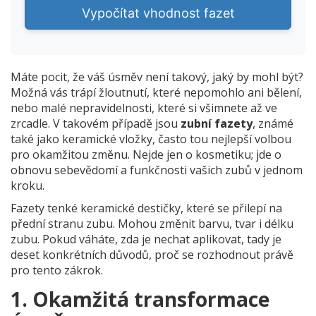
Vypočítat vhodnost fazet
Máte pocit, že váš úsměv není takový, jaký by mohl být?
Možná vás trápí žloutnutí, které nepomohlo ani bělení,
nebo malé nepravidelnosti, které si všimnete až ve
zrcadle. V takovém případě jsou
zubní fazety
, známé
také jako
keramické vložky
, často tou nejlepší volbou
pro okamžitou změnu.
Nejde jen o kosmetiku; jde o
obnovu sebevědomí a funkčnosti vašich zubů v jednom
kroku.
Fazety tenké keramické destičky, které se přilepí na
přední stranu zubu. Mohou změnit barvu, tvar i délku
zubu. Pokud váháte, zda je nechat aplikovat, tady je
deset konkrétních důvodů, proč se rozhodnout právě
pro tento zákrok.
1. Okamžitá transformace