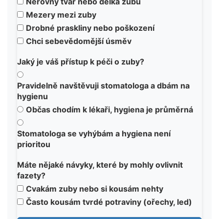
Nerovný tvar nebo délka zubů
Mezery mezi zuby
Drobné praskliny nebo poškození
Chci sebevědomější úsměv
Jaký je váš přístup k péči o zuby?
Pravidelně navštěvuji stomatologa a dbám na
hygienu
Občas chodím k lékaři, hygiena je průměrná
Stomatologa se vyhýbám a hygiena není
prioritou
Máte nějaké návyky, které by mohly ovlivnit
fazety?
Cvakám zuby nebo si kousám nehty
Často kousám tvrdé potraviny (ořechy, led)