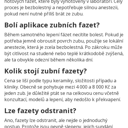
hotových fazet, které byly vyhotoveny v laboratoři. Celý
proces je bezbolestný a nepotřebuje silnou anestezii,
pokud není nutné příliš brát ze zubu.
Bolí aplikace zubních fazet?
Během samotného lepení fázet necítíte bolest. Pokud je
potřeba jemně obrousit povrch zubu, použije se lokální
anestezie, která je zcela bezbolestná. Po zákroku může
být citlivost na studené nebo teplé krátkodobě zvýšená,
ale ta obvykle odezní během několika dní.
Kolik stojí zubní fazety?
Cena se liší podle typu keramiky, složitosti případu a
kliniky. Obecně se pohybuje mezi 4 000 a 8 000 Kč za
jeden zub. Je důležité ptát se na celkovou cenu včetně
konzultací, modelů a lepení, aby nedošlo k překvapení.
Lze fazety odstranit?
Ano, fazety lze odstranit, ale nejde o jednoduchý
postup. Protože jsou pevně slepeny, jejich sundání