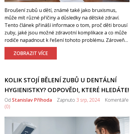
Broušení zubů u dětí, známé také jako bruxismus,
může mít různé příčiny a důsledky na dětské zdraví.
Tento článek přináší informace o tom, proč děti brousí
zuby, jaké jsou možné zdravotní komplikace a co může
rodiče napadnout k řešení tohoto problému. Zároveň
seznámí čtenáře s konkrétními tipy, jak dětem pomoci.
ZOBRAZIT VÍCE
KOLIK STOJÍ BĚLENÍ ZUBŮ U DENTÁLNÍ
HYGIENISTKY? ODPOVĚDI, KTERÉ HLEDÁTE!
Od
Stanislav Příhoda
Zapnuto
3 srp, 2024
Komentáře
(0)