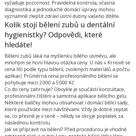
vyžaduje pozornost. Pravidelná kontrola, včasná
diagnostika a jednoduché domácí úpravy mohou
významně zlepšit zdraví ústní dutiny vašeho dítěte.
Kolik stojí bělení zubů u dentální
hygienistky? Odpovědi, které
hledáte!
Bělení zubů láká na myšlenku bílého úsměvu, ale
mnohým se honí hlavou otázka ceny. U nás v Krnově se
cena liší podle typu bělení, zvolených materiálů a počtu
aplikací. Průměrná cena profesionálního bělení se
pohybuje mezi 2 000 a 5 000 Kč.
Co do ceny zahrnuje? Obvykle je součástí konzultace,
profesionální čištění a samotná aplikace bělicího gelu.
Některé balíčky mohou obsahovat i domácí bělicí sady,
které používáte mezi návštěvami. Vždy je dobré zeptat
se, co přesně je v ceně – někdy se skryje poplatek za
následnou kontrolu.
Jak se připravit na bělení? Před procedurou je vhodné