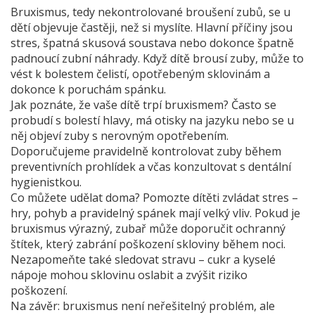
Bruxismus, tedy nekontrolované broušení zubů, se u
dětí objevuje častěji, než si myslíte. Hlavní příčiny jsou
stres, špatná skusová soustava nebo dokonce špatně
padnoucí zubní náhrady. Když dítě brousí zuby, může to
vést k bolestem čelistí, opotřebeným sklovinám a
dokonce k poruchám spánku.
Jak poznáte, že vaše dítě trpí bruxismem? Často se
probudí s bolestí hlavy, má otisky na jazyku nebo se u
něj objeví zuby s nerovným opotřebením.
Doporučujeme pravidelně kontrolovat zuby během
preventivních prohlídek a včas konzultovat s dentální
hygienistkou.
Co můžete udělat doma? Pomozte dítěti zvládat stres –
hry, pohyb a pravidelný spánek mají velký vliv. Pokud je
bruxismus výrazný, zubař může doporučit ochranný
štítek, který zabrání poškození skloviny během noci.
Nezapomeňte také sledovat stravu – cukr a kyselé
nápoje mohou sklovinu oslabit a zvýšit riziko
poškození.
Na závěr: bruxismus není neřešitelný problém, ale