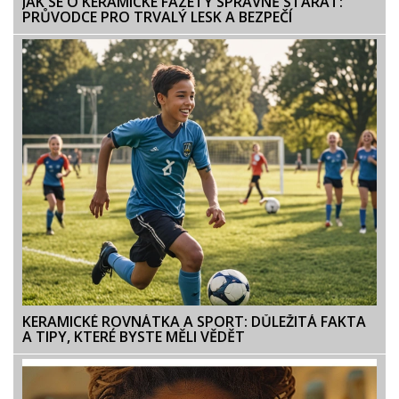
JAK SE O KERAMICKÉ FAZETY SPRÁVNĚ STARAT:
PRŮVODCE PRO TRVALÝ LESK A BEZPEČÍ
KERAMICKÉ ROVNÁTKA A SPORT: DŮLEŽITÁ FAKTA
A TIPY, KTERÉ BYSTE MĚLI VĚDĚT