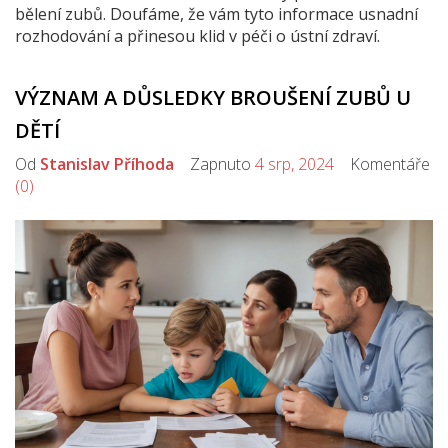
bělení zubů. Doufáme, že vám tyto informace usnadní
rozhodování a přinesou klid v péči o ústní zdraví.
VÝZNAM A DŮSLEDKY BROUŠENÍ ZUBŮ U
DĚTÍ
Od
Stanislav Příhoda
Zapnuto
4 srp, 2024
Komentáře
(0)