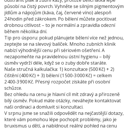
odstranit plak a zubní kazy, protože bělicí látka lépe
působí na čistý povrch. Vyhněte se silným pigmentovým
jídlům a nápojům (káva, čaj, červené víno) alespoň
24 hodin před zákrokem. Po bělení můžete pociťovat
drobnou citlivost – to je normální a zpravidla odezní
během několika dní.
Tip pro úsporu: pokud plánujete bělení více než jednou,
zeptejte se na slevový balíček. Mnoho zubních klinik
nabízí výhodnější cenu při sériovém ošetření. A
nezapomeňte na pravidelnou ústní hygienu – bílý
úsměv vydrží déle, když se o zuby dobře staráte.
Naše stručná kalkulačka: 1) konzultace (500 Kč) + 2)
čištění (400 Kč) + 3) bělení (1 500‑3 000 Kč) = celkem
2 400‑3 900 Kč. Přesný rozpočet získáte při osobní
schůzce.
Bez ohledu na cenu je hlavní cíl mít zdravý a přirozeně
bílý úsměv. Pokud máte otázky, neváhejte kontaktovat
naši ordinaci a domluvit si konzultaci.
V srpnu jsme se snažili odpovědět na nejčastější dotazy,
které vám pomohou lépe pochopit problémy, jako je
bruxismus u dětí, a nabídnout reálný pohled na cenu