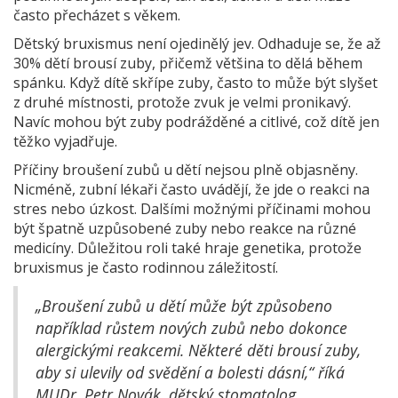
často přecházet s věkem.
Dětský bruxismus není ojedinělý jev. Odhaduje se, že až
30% dětí brousí zuby, přičemž většina to dělá během
spánku. Když dítě skřípe zuby, často to může být slyšet
z druhé místnosti, protože zvuk je velmi pronikavý.
Navíc mohou být zuby podrážděné a citlivé, což dítě jen
těžko vyjadřuje.
Příčiny broušení zubů u dětí nejsou plně objasněny.
Nicméně, zubní lékaři často uvádějí, že jde o reakci na
stres nebo úzkost. Dalšími možnými příčinami mohou
být špatně uzpůsobené zuby nebo reakce na různé
medicíny. Důležitou roli také hraje genetika, protože
bruxismus je často rodinnou záležitostí.
„Broušení zubů u dětí může být způsobeno
například růstem nových zubů nebo dokonce
alergickými reakcemi. Některé děti brousí zuby,
aby si ulevily od svědění a bolesti dásní,“ říká
MUDr. Petr Novák, dětský stomatolog.