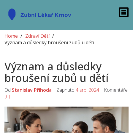
Home
Zdraví Dětí
Význam a důsledky broušení zubů u dětí
Význam a důsledky
broušení zubů u dětí
Od
Stanislav Příhoda
Zapnuto
4 srp, 2024
Komentáře
(0)