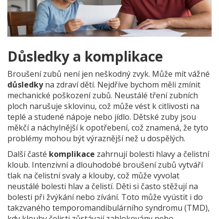
Důsledky a komplikace
Broušení zubů není jen neškodný zvyk. Může mít vážné
důsledky
na zdraví dětí. Nejdříve bychom měli zmínit
mechanické poškození zubů. Neustálé tření zubních
ploch narušuje sklovinu, což může vést k citlivosti na
teplé a studené nápoje nebo jídlo. Dětské zuby jsou
měkčí a náchylnější k opotřebení, což znamená, že tyto
problémy mohou být výraznější než u dospělých.
Další časté
komplikace
zahrnují bolesti hlavy a čelistní
kloub. Intenzivní a dlouhodobé broušení zubů vytváří
tlak na čelistní svaly a klouby, což může vyvolat
neustálé bolesti hlav a čelistí. Děti si často stěžují na
bolesti při žvýkání nebo zívání. Toto může vyústit i do
takzvaného temporomandibulárního syndromu (TMD),
kdy klouby čelisti zůstávají zablokovány nebo