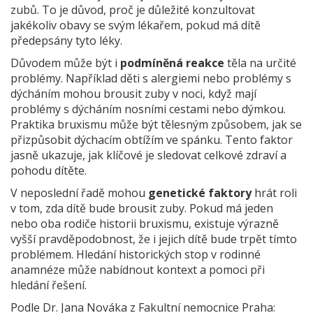
zubů. To je důvod, proč je důležité konzultovat
jakékoliv obavy se svým lékařem, pokud má dítě
předepsány tyto léky.
Důvodem může být i
podmíněná reakce
těla na určité
problémy. Například děti s alergiemi nebo problémy s
dýcháním mohou brousit zuby v noci, když mají
problémy s dýcháním nosními cestami nebo dýmkou.
Praktika bruxismu může být tělesným způsobem, jak se
přizpůsobit dýchacím obtížím ve spánku. Tento faktor
jasně ukazuje, jak klíčové je sledovat celkové zdraví a
pohodu dítěte.
V neposlední řadě mohou
genetické faktory
hrát roli
v tom, zda dítě bude brousit zuby. Pokud má jeden
nebo oba rodiče historii bruxismu, existuje výrazně
vyšší pravděpodobnost, že i jejich dítě bude trpět tímto
problémem. Hledání historických stop v rodinné
anamnéze může nabídnout kontext a pomoci při
hledání řešení.
Podle Dr. Jana Nováka z Fakultní nemocnice Praha: