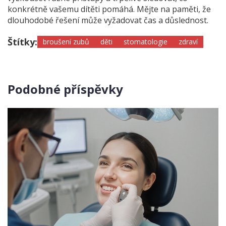
konkrétně vašemu dítěti pomáhá. Mějte na paměti, že
dlouhodobé řešení může vyžadovat čas a důslednost.
Štítky:
broušení zubů
děti
stomatologie
zdraví
Podobné příspěvky