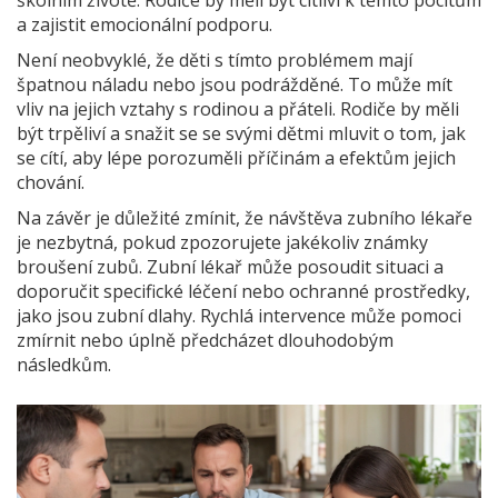
školním životě. Rodiče by měli být citliví k těmto pocitům
a zajistit emocionální podporu.
Není neobvyklé, že děti s tímto problémem mají
špatnou náladu nebo jsou podrážděné. To může mít
vliv na jejich vztahy s rodinou a přáteli. Rodiče by měli
být trpěliví a snažit se se svými dětmi mluvit o tom, jak
se cítí, aby lépe porozuměli příčinám a efektům jejich
chování.
Na závěr je důležité zmínit, že návštěva zubního lékaře
je nezbytná, pokud zpozorujete jakékoliv známky
broušení zubů. Zubní lékař může posoudit situaci a
doporučit specifické léčení nebo ochranné prostředky,
jako jsou zubní dlahy. Rychlá intervence může pomoci
zmírnit nebo úplně předcházet dlouhodobým
následkům.