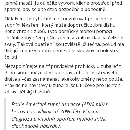
jemná masáž. Je důležité vytvořit klidné prostředí před
spaním, aby se dítě cítilo bezpečně a pohodlně.
Někdy může být užitečné konzultovat problém se
zubním lékařem, který může doporučit zubní dláhu
nebo chránič zubů. Tyto pomůcky mohou pomoci
chránit zuby před poškozením a zmírnit tlak na čelistní
svaly. Taková opatření jsou zvláště užitečná, pokud má
dítě již známky opotřebení zubní skloviny či bolesti v
čelisti.
Nezapomínejte na **pravidelné prohlídky u zubaře**.
Profesionál může sledovat stav zubů a čelisti vašeho
dítěte a včas zaznamenat jakékoliv změny nebo potíže.
Pravidelné návštěvy u zubaře jsou klíčové pro udržení
zdraví dětských zubů.
Podle Americké zubní asociace (ADA) může
bruxismus ovlivnit až 30% dětí. Včasná
diagnóza a vhodná opatření mohou snížit
dlouhodobé následky.