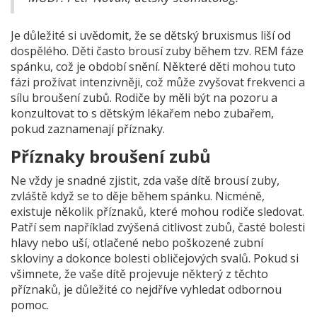
Je důležité si uvědomit, že se dětský bruxismus liší od
dospělého. Děti často brousí zuby během tzv. REM fáze
spánku, což je období snění. Některé děti mohou tuto
fázi prožívat intenzivněji, což může zvyšovat frekvenci a
sílu broušení zubů. Rodiče by měli být na pozoru a
konzultovat to s dětským lékařem nebo zubařem,
pokud zaznamenají příznaky.
Příznaky broušení zubů
Ne vždy je snadné zjistit, zda vaše dítě brousí zuby,
zvláště když se to děje během spánku. Nicméně,
existuje několik příznaků, které mohou rodiče sledovat.
Patří sem například zvýšená citlivost zubů, časté bolesti
hlavy nebo uší, otlačené nebo poškozené zubní
skloviny a dokonce bolesti obličejových svalů. Pokud si
všimnete, že vaše dítě projevuje některý z těchto
příznaků, je důležité co nejdříve vyhledat odbornou
pomoc.