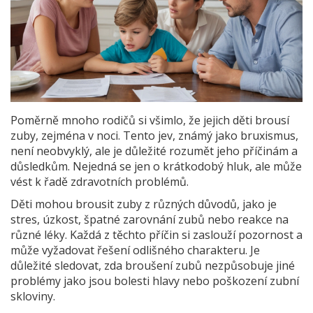
Poměrně mnoho rodičů si všimlo, že jejich děti brousí
zuby, zejména v noci. Tento jev, známý jako bruxismus,
není neobvyklý, ale je důležité rozumět jeho příčinám a
důsledkům. Nejedná se jen o krátkodobý hluk, ale může
vést k řadě zdravotních problémů.
Děti mohou brousit zuby z různých důvodů, jako je
stres, úzkost, špatné zarovnání zubů nebo reakce na
různé léky. Každá z těchto příčin si zaslouží pozornost a
může vyžadovat řešení odlišného charakteru. Je
důležité sledovat, zda broušení zubů nezpůsobuje jiné
problémy jako jsou bolesti hlavy nebo poškození zubní
skloviny.