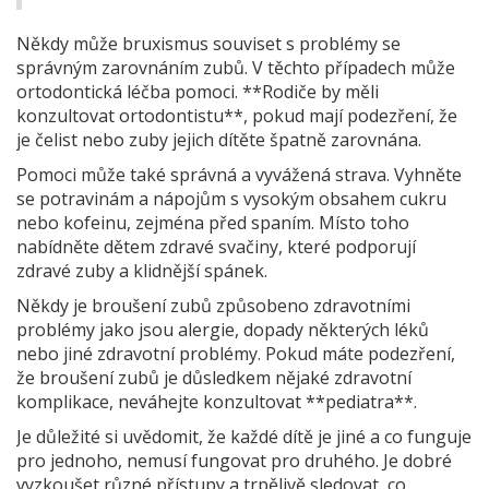
Někdy může bruxismus souviset s problémy se
správným zarovnáním zubů. V těchto případech může
ortodontická léčba pomoci. **Rodiče by měli
konzultovat ortodontistu**, pokud mají podezření, že
je čelist nebo zuby jejich dítěte špatně zarovnána.
Pomoci může také správná a vyvážená strava. Vyhněte
se potravinám a nápojům s vysokým obsahem cukru
nebo kofeinu, zejména před spaním. Místo toho
nabídněte dětem zdravé svačiny, které podporují
zdravé zuby a klidnější spánek.
Někdy je broušení zubů způsobeno zdravotními
problémy jako jsou alergie, dopady některých léků
nebo jiné zdravotní problémy. Pokud máte podezření,
že broušení zubů je důsledkem nějaké zdravotní
komplikace, neváhejte konzultovat **pediatra**.
Je důležité si uvědomit, že každé dítě je jiné a co funguje
pro jednoho, nemusí fungovat pro druhého. Je dobré
vyzkoušet různé přístupy a trpělivě sledovat, co