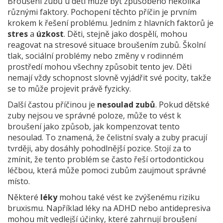
Broušení zubů u dětí může být způsobeno několika
různými faktory. Pochopení těchto příčin je prvním
krokem k řešení problému. Jedním z hlavních faktorů je
stres
a
úzkost
. Děti, stejně jako dospělí, mohou
reagovat na stresové situace broušením zubů. Školní
tlak, sociální problémy nebo změny v rodinném
prostředí mohou všechny způsobit tento jev. Děti
nemají vždy schopnost slovně vyjádřit své pocity, takže
se to může projevit právě fyzicky.
Další častou příčinou je
nesoulad zubů
. Pokud dětské
zuby nejsou ve správné poloze, může to vést k
broušení jako způsob, jak kompenzovat tento
nesoulad. To znamená, že čelistní svaly a zuby pracují
tvrději, aby dosáhly pohodlnější pozice. Stojí za to
zmínit, že tento problém se často řeší ortodontickou
léčbou, která může pomoci zubům zaujmout správné
místo.
Některé
léky
mohou také vést ke zvýšenému riziku
bruxismu. Například léky na ADHD nebo antidepresiva
mohou mít vedlejší účinky, které zahrnují broušení