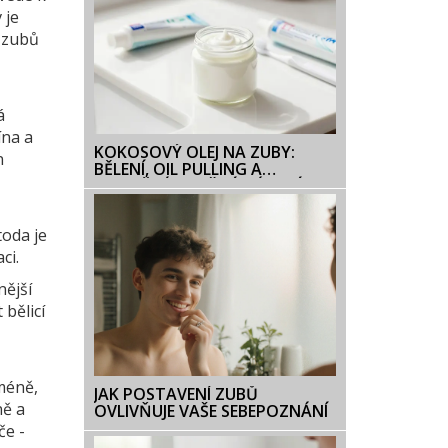
 je
í zubů
á
ína a
KOKOSOVÝ OLEJ NA ZUBY:
n
BĚLENÍ, OIL PULLING A
BEZPEČNÉ POUŽITÍ V ÚSTNÍ
DUTINĚ
toda je
ci.
nější
 bělicí
méně,
JAK POSTAVENÍ ZUBŮ
ně a
OVLIVŇUJE VAŠE SEBEPOZNÁNÍ
če -