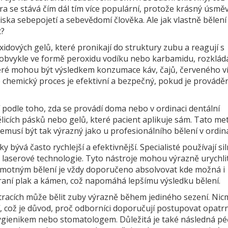
a se stává čím dál tím více populární, protože krásný úsměv
ediska sebepojetí a sebevědomí člověka. Ale jak vlastně bělen
t?
idových gelů, které pronikají do struktury zubu a reagují s
 obvykle ve formě peroxidu vodíku nebo karbamidu, rozklád
teré mohou být výsledkem konzumace káv, čajů, červeného v
 chemický proces je efektivní a bezpečný, pokud je provádě
ší podle toho, zda se provádí doma nebo v ordinaci dentální
licích pásků nebo gelů, které pacient aplikuje sám. Tato me
nemusí být tak výrazný jako u profesionálního bělení v ordina
 bývá často rychlejší a efektivnější. Specialisté používají sil
 laserové technologie. Tyto nástroje mohou výrazně urychlit
samotným bělení je vždy doporučeno absolvovat kde možná i
traní plak a kámen, což napomáhá lepšímu výsledku bělení.
ntracích může bělit zuby výrazně během jediného sezení. Nic
, což je důvod, proč odborníci doporučují postupovat opatr
ygienikem nebo stomatologem. Důležitá je také následná pé