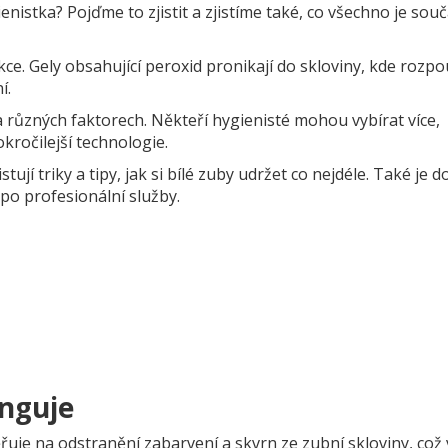
nistka? Pojďme to zjistit a zjistíme také, co všechno je souč
e. Gely obsahující peroxid pronikají do skloviny, kde rozpo
í.
a různých faktorech. Někteří hygienisté mohou vybírat více,
kročilejší technologie.
ují triky a tipy, jak si bílé zuby udržet co nejdéle. Také je 
po profesionální služby.
unguje
řuje na odstranění zabarvení a skvrn ze zubní skloviny, což