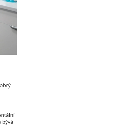
dobrý
ntální
e bývá