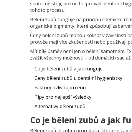
skutečně stojí, pokud ho provádí dentální hygie
tohoto procesu.
Bělení zubů funguje na principu chemické reakc
organické pigmenty, které způsobují zabarven
Ceny bělení zubů mohou kolísat v závislosti n
protože mají více zkušeností nebo používají po
Mít bílý úsměv není jen o bělení samotném. Exist
zvážit všechny možnosti – od domácích sad až 
Co je bělení zubů a jak funguje
Ceny bělení zubů u dentální hygienistky
Faktory ovlivňující cenu
Tipy pro nejlepší výsledky
Alternativy bělení zubů
Co je bělení zubů a jak f
Bělení zubů je zubní procedura, která se zamě