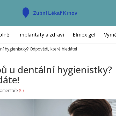
plně
Implantáty a zdraví
Elmex gel
Výmě
lní hygienistky? Odpovědi, které hledáte!
ubů u dentální hygienistky?
dáte!
mentáře
(0)