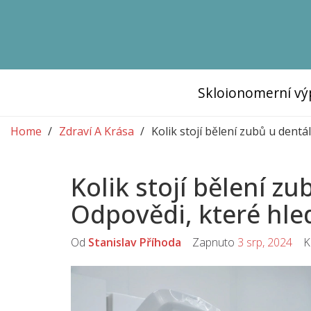
Skloionomerní vý
Home
Zdraví A Krása
Kolik stojí bělení zubů u dentá
Kolik stojí bělení z
Odpovědi, které hle
Od
Stanislav Příhoda
Zapnuto
3 srp, 2024
Ko