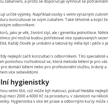
mu zabarvení, a proto se doporučuje vyhnout se potravinám
tují určité výjimky. Například osoby s velmi výrazným zubní
eduru konzultovat se svým zubařem. Také těhotné a kojící ž
tnickým odborníkem.
ů, jako je věk, životní styl, ale i genetika jednotlivce. Někte
tímco jiní možná budou potřebovat více opakovaných sezení
žitá. Každý člověk je unikátní a taková by měla být i péče o j
vždy nejlepší začít konzultací s odborníkem. Tito specialisté
vám pomohou rozhodnout se, která metoda bělení je pro vás
e pro domácí bělení nebo pro profesionální službu, krásný a 
hem více sebevědomí.
lní hygienistky
hou velmi lišit, což může být matoucí, pokud hledáte nejlepš
jí mezi 2000 a 6000 Kč za proceduru, v závislosti na někol
istky. Hygienistka s více let praxe a odbornými kurzy může 