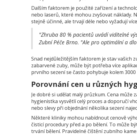
Dalším faktorem je použité zařízení a technolo
nebo laserů, které mohou zvyšovat náklady. N
stejně účinné, ale trvají déle nebo vyžadují více
"Zhruba 80 % pacientů uvádí viditelné výs
Zubní Péče Brno. "Ale pro optimální a dl
Snad nejdůležitějším faktorem je stav vašich 
zabarvené zuby, může být potřeba více aplikac
prvního sezení se často pohybuje kolem 3000
Porovnání cen u různých hyg
Je dobré si udělat malý průzkum. Cena může za
hygienistka vysvětlí celý proces a doporučí vh
nebo slevy při objednání několika sezení naje
Některé kliniky mohou nabídnout cenově výhod
čisticí procedury před a po bělení. To může b
trvání bělení. Pravidelné čištění zubního kam