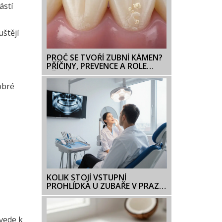
ástí
uštějí
PROČ SE TVOŘÍ ZUBNÍ KÁMEN?
PŘÍČINY, PREVENCE A ROLE
BĚLICÍ PASTY
dobré
KOLIK STOJÍ VSTUPNÍ
PROHLÍDKA U ZUBAŘE V PRAZE
V ROCE 2025?
 vede k