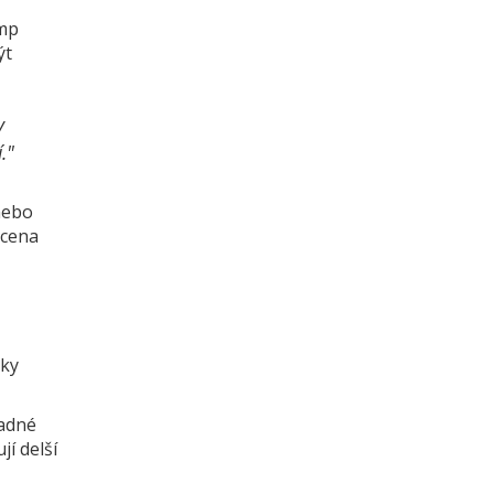
amp
ýt
y
."
nebo
 cena
dky
ladné
í delší