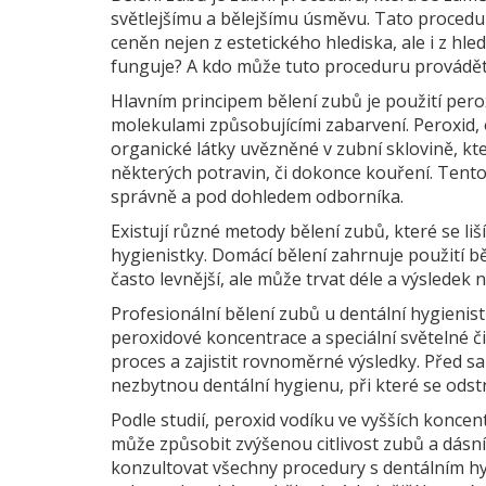
světlejšímu a bělejšímu úsměvu. Tato procedur
ceněn nejen z estetického hlediska, ale i z hl
funguje? A kdo může tuto proceduru provádě
Hlavním principem bělení zubů je použití perox
molekulami způsobujícími zabarvení. Peroxid,
organické látky uvězněné v zubní sklovině, k
některých potravin, či dokonce kouření. Tento
správně a pod dohledem odborníka.
Existují různé metody bělení zubů, které se li
hygienistky. Domácí bělení zahrnuje použití bě
často levnější, ale může trvat déle a výsledek 
Profesionální bělení zubů u dentální hygienistky
peroxidové koncentrace a speciální světelné či
proces a zajistit rovnoměrné výsledky. Před 
nezbytnou dentální hygienu, při které se ods
Podle studií, peroxid vodíku ve vyšších konce
může způsobit zvýšenou citlivost zubů a dásní
konzultovat všechny procedury s dentálním h