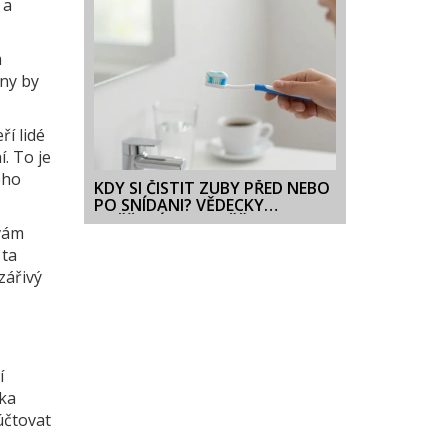
 a
m
eny by
ří lidé
. To je
eho
KDY SI ČISTIT ZUBY PŘED NEBO
PO SNÍDANI? VĚDECKY
OVĚŘENÁ ODPOVĚĎ
 vám
 ta
zářivý
í
ika
účtovat