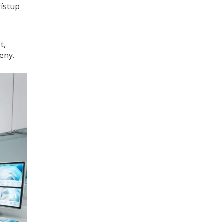
řístup
t,
eny.