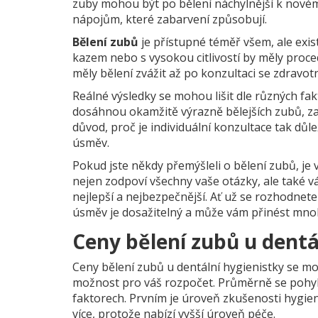
zuby mohou být po bělení náchylnější k nové
nápojům, které zabarvení způsobují.
Bělení zubů
je přístupné téměř všem, ale exis
kazem nebo s vysokou citlivostí by měly proc
měly bělení zvážit až po konzultaci se zdravo
Reálné výsledky se mohou lišit dle různých faktor
dosáhnou okamžitě výrazně bělejších zubů, za
důvod, proč je individuální konzultace tak důle
úsměv.
Pokud jste někdy přemýšleli o bělení zubů, je 
nejen zodpoví všechny vaše otázky, ale také 
nejlepší a nejbezpečnější. Ať už se rozhodnet
úsměv je dosažitelný a může vám přinést mno
Ceny bělení zubů u dentá
Ceny bělení zubů u dentální hygienistky se mo
možnost pro váš rozpočet. Průměrně se pohybu
faktorech. Prvním je úroveň zkušenosti hygien
více, protože nabízí vyšší úroveň péče.