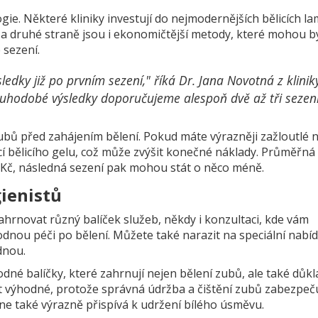
gie. Některé kliniky investují do nejmodernějších bělicích l
a druhé straně jsou i ekonomičtější metody, které mohou b
 sezení.
ledky již po prvním sezení," říká Dr. Jana Novotná z klinik
ouhodobé výsledky doporučujeme alespoň dvě až tři sezení
zubů před zahájením bělení. Pokud máte výrazněji zažloutlé 
í bělicího gelu, což může zvýšit konečné náklady. Průměřná
 Kč, následná sezení pak mohou stát o něco méně.
ienistů
hrnovat různý balíček služeb, někdy i konzultaci, kde vám
odnou péči po bělení. Můžete také narazit na speciální nabí
dnou.
né balíčky, které zahrnují nejen bělení zubů, ale také důk
ýt výhodné, protože správná údržba a čištění zubů zabezpečuj
ene také výrazně přispívá k udržení bílého úsměvu.